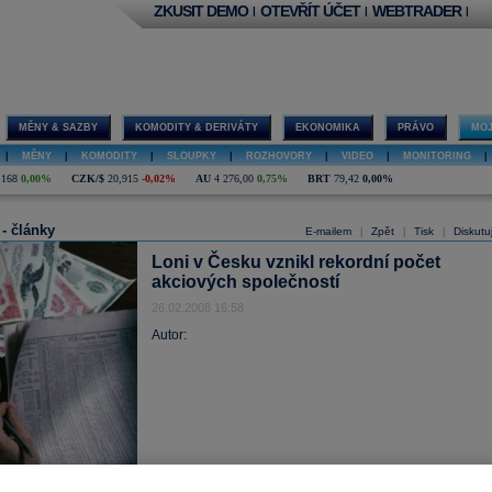
ZKUSIT DEMO
OTEVŘÍT ÚČET
WEBTRADER
|
|
|
MĚNY & SAZBY
KOMODITY & DERIVÁTY
EKONOMIKA
PRÁVO
MOJ
|
MĚNY
|
KOMODITY
|
SLOUPKY
|
ROZHOVORY
|
VIDEO
|
MONITORING
|
,168
0,00%
CZK/$
20,915
-0,02%
AU
4 276,00
0,75%
BRT
79,42
0,00%
 - články
E-mailem
Zpět
Tisk
Diskutu
|
|
|
Loni v Česku vznikl rekordní počet
akciových společností
26.02.2008 16:58
Autor: