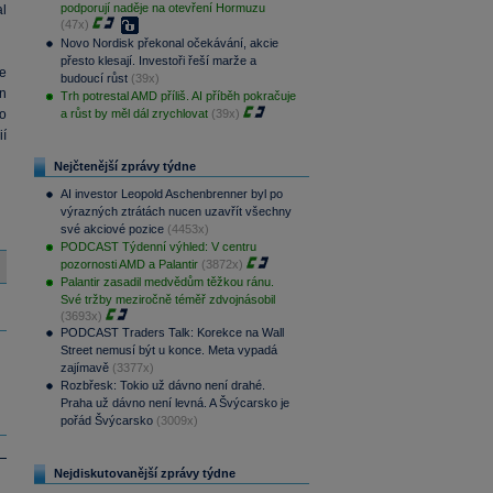
podporují naděje na otevření Hormuzu
al
(47x)
Novo Nordisk překonal očekávání, akcie
přesto klesají. Investoři řeší marže a
e
budoucí růst
(39x)
n
Trh potrestal AMD příliš. AI příběh pokračuje
o
a růst by měl dál zrychlovat
(39x)
ií
Nejčtenější zprávy týdne
AI investor Leopold Aschenbrenner byl po
výrazných ztrátách nucen uzavřít všechny
své akciové pozice
(4453x)
PODCAST Týdenní výhled: V centru
pozornosti AMD a Palantir
(3872x)
Palantir zasadil medvědům těžkou ránu.
Své tržby meziročně téměř zdvojnásobil
(3693x)
PODCAST Traders Talk: Korekce na Wall
Street nemusí být u konce. Meta vypadá
zajímavě
(3377x)
Rozbřesk: Tokio už dávno není drahé.
Praha už dávno není levná. A Švýcarsko je
pořád Švýcarsko
(3009x)
Nejdiskutovanější zprávy týdne