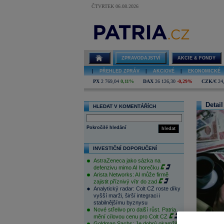
ČTVRTEK 06.08.2026
ZPRAVODAJSTVÍ
AKCIE & FONDY
|
PŘEHLED ZPRÁV
|
AKCIOVÉ
|
EKONOMICKÉ
PX
2 769,04
0,11%
DAX
26 126,30
-0,29%
CZK/€
24
Detail
HLEDAT V KOMENTÁŘÍCH
Pokročilé hledání
hledat
INVESTIČNÍ DOPORUČENÍ
AstraZeneca jako sázka na
defenzivu mimo AI horečku
Arista Networks: AI může firmě
zajistit příznivý vítr do zad
Analytický radar: Colt CZ roste díky
vyšší marži, širší integraci i
stabilnějšímu byznysu
Nové střelivo pro další růst. Patria
mění cílovou cenu pro Colt CZ
Goldman Sachs: Je dobrý okamžik