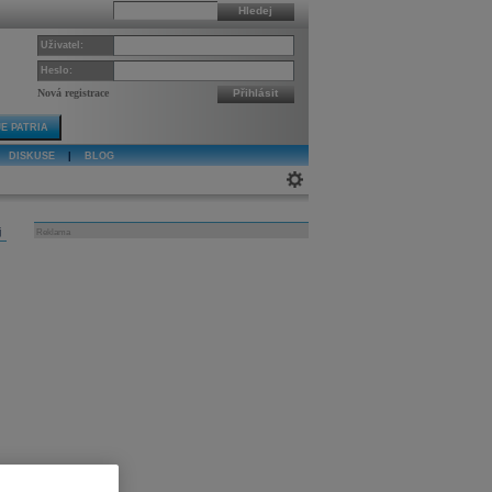
Hledej
Uživatel:
Heslo:
Nová registrace
Přihlásit
E PATRIA
DISKUSE
|
BLOG
j
Reklama