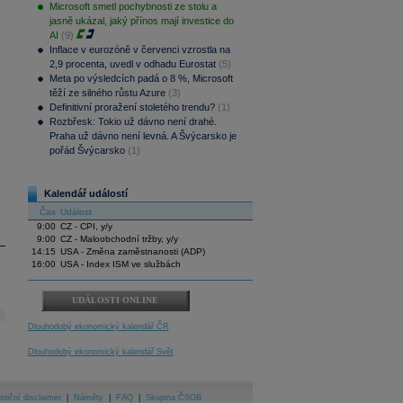
Microsoft smetl pochybnosti ze stolu a
.
jasně ukázal, jaký přínos mají investice do
AI
(9)
Inflace v eurozóně v červenci vzrostla na
2,9 procenta, uvedl v odhadu Eurostat
(5)
Meta po výsledcích padá o 8 %, Microsoft
těží ze silného růstu Azure
(3)
Definitivní proražení stoletého trendu?
(1)
Rozbřesk: Tokio už dávno není drahé.
Praha už dávno není levná. A Švýcarsko je
pořád Švýcarsko
(1)
Kalendář událostí
Čas
Událost
9:00
CZ - CPI, y/y
9:00
CZ - Maloobchodní tržby, y/y
14:15
USA - Změna zaměstnanosti (ADP)
16:00
USA - Index ISM ve službách
UDÁLOSTI ONLINE
Dlouhodobý ekonomický kalendář ČR
Dlouhodobý ekonomický kalendář Svět
stiční disclaimer
|
Náměty
|
FAQ
|
Skupina ČSOB