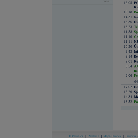
více...
16:05
PO
Ku
15:18
Bo
14:31
No
13:36
Di
13:23
Tr
11:58
Sp
11:19
Ge
11:11
Ná
10:30
Út
9:43
In
9:14
Be
9:01
Ro
8:54
AM
na
6:06
Fe
04
17:02
De
15:20
Sp
14:34
Mc
13:52
Pa
O Patria.cz
|
Reklama
|
Mapa Stránek
|
Skupina P