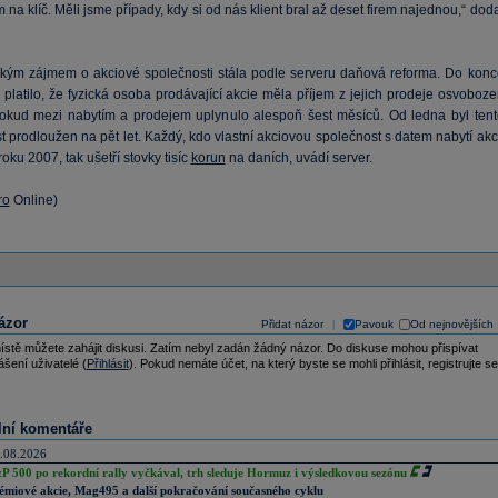
m na klíč. Měli jsme případy, kdy si od nás klient bral až deset firem najednou,“ dod
kým zájmem o akciové společnosti stála podle serveru daňová reforma. Do konc
platilo, že fyzická osoba prodávající akcie měla příjem z jejich prodeje osvoboze
okud mezi nabytím a prodejem uplynulo alespoň šest měsíců. Od ledna byl tent
t prodloužen na pět let. Každý, kdo vlastní akciovou společnost s datem nabytí akc
oku 2007, tak ušetří stovky tisíc
korun
na daních, uvádí server.
ro
Online)
ázor
Přidat názor
Pavouk
Od nejnovějších
|
ístě můžete zahájit diskusi. Zatím nebyl zadán žádný názor. Do diskuse mohou přispívat
ášení uživatelé (
Přihlásit
). Pokud nemáte účet, na který byste se mohli přihlásit, registrujte se
lní komentáře
.08.2026
P 500 po rekordní rally vyčkával, trh sleduje Hormuz i výsledkovou sezónu
émiové akcie, Mag495 a další pokračování současného cyklu