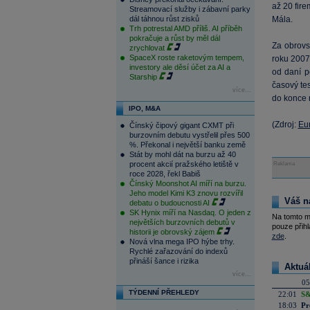
až 20 fire
Streamovací služby i zábavní parky
dál táhnou růst zisků
Mála.
Trh potrestal AMD příliš. AI příběh
pokračuje a růst by měl dál
Za obrovs
zrychlovat
SpaceX roste raketovým tempem,
roku 2007 
investory ale děsí účet za AI a
od daní p
Starship
časový tes
více...
do konce r
IPO, M&A
(Zdroj:
Eu
Čínský čipový gigant CXMT při
burzovním debutu vystřelil přes 500
%. Překonal i největší banku země
Stát by mohl dát na burzu až 40
procent akcií pražského letiště v
Reklama
roce 2028, řekl Babiš
Čínský Moonshot AI míří na burzu.
Jeho model Kimi K3 znovu rozvířil
Váš n
debatu o budoucnosti AI
SK Hynix míří na Nasdaq. O jeden z
Na tomto m
největších burzovních debutů v
pouze přihl
historii je obrovský zájem
zde
.
Nová vlna mega IPO hýbe trhy.
Rychlé zařazování do indexů
přináší šance i rizika
Aktuá
více...
05
TÝDENNÍ PŘEHLEDY
22:01
S&
18:03
Pr