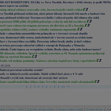
DCAST ROZHOVORY: Eli Lilly vs. Novo Nordisk. Revoluce v léčbě obezity je podle MUDr
nové teprve na začátku
oking ukázal odolnost cestovního trhu. Investoři přešli i slabší výhled
vo Nordisk překonal očekávání, akcie přesto klesají. Investoři řeší marže a budoucí růst
sney překonal očekávání. Streamovací služby i zábavní parky dál táhnou růst zisků
h potrestal AMD příliš. AI příběh pokračuje a růst by měl dál zrychlovat
aceX roste raketovým tempem, investory ale děsí účet za AI a Starship
opolitika trhům svědčí, zatímco výsledky sentimentu nepomohly
lada v německém automobilovém průmyslu se v červenci výrazně zlepšila
raty domácností dále rostou, maloobchod ale v červnu zaostal za očekáváním
flace v červenci lehce zrychlila. Potraviny inflaci brzdí, služby ji tlačí vzhůru
zvavlasy potvrzuje celoroční výhled a vstoupí do Rakouska a Německa
zbřesk: České úspory na evropském vrcholu. Brzda růstu, nebo jeho budoucí motor?
D zklamalo výhledem, SpaceX vyděsila cenovkou za AI. Naopak optimismus podporují
děje na otevření Hormuzu
d mlčí, trh utahuje podmínky. Nejistota zdražuje kapitál pro firmy i spotřebitele
.08.2026
finitivní proražení stoletého trendu?
otify ve duhém kvartále neoslnilo. Slabší výhled tlačí akcie o 4 % níže
Donald's zvýšil zisk, Američané ale ztrácejí chuť utrácet
lantir zasadil medvědům těžkou ránu. Své tržby meziročně téměř zdvojnásobil
1
2
3
4
5
6
7
8
9
10
>>
atria
|
Kariéra v Patrii
|
Podmínky užívání stránek
|
Ochrana osobních údajů
|
Pravidla diskuse
|
Inve