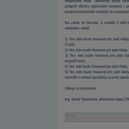
neúprosně vede. Takovému vývoji budu
podpoří všichni odpovědní poslanci i pr
podpory komunistů nemůže za současný
Na závěr mi dovolte, a rovněž v pěti 
nedůvěru vládě.
1) Ten, kdo bude hlasovat pro pád vlády, 
ČSSD.
2) Ten, kdo bude hlasovat pro pád vlády,
3) Ten, kdo bude hlasovat pro pád vlád
dopadů krize.
4) Ten, kdo bude hlasovat pro pád vlády, 
5) Ten, kdo bude hlasovat pro pád vlád
nesmířil s volební porážkou a proti zájm
Děkuji za pozornost
Ing. Mirek Topolánek, předseda vlády 
Reklama