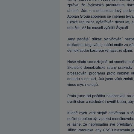
zpráva, že švýcarská prokuratura dok
uhelné. Jde o mnohamiliardový podvo
Appian Group spojenou se jménem bývalé
České republice vyšetřován deset let, 
odložen. Až ho museli vyšetřit Švýcaři.
Jaký jasnější důkaz ovlivňování bezp
dokladem fungování justiční mafie za v
demokratické kostlivce vyházet ze skříní.
Naše vláda samozřejmě od samého počát
Skutečně demokratické strany prakticky
prosazování programu proto kabinet o
dohodu s opozicí. Jak jsem však zmínil
vinou mých kolegů.
Proto jsme od počátku balancovali na o
uvnitř stran a následně i uvnitř klubu, ab
Klidně bych vedl stejně otevřenou a fé
nečiní problém být v pozici menšinové
je jasné, že neprosadím své představy 
Jiřího Paroubka, aby ČSSD hlasovala ja