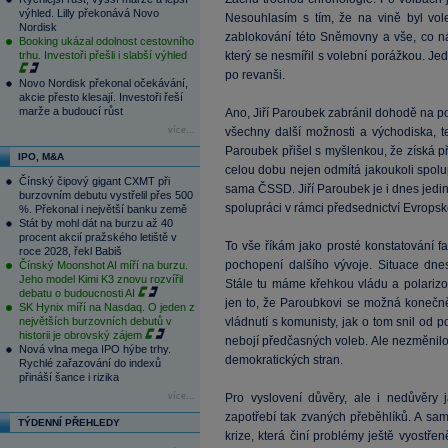
výhled. Lilly překonává Novo
Nesouhlasím s tím, že na vině byl vo
Nordisk
zablokování této Sněmovny a vše, co 
Booking ukázal odolnost cestovního
trhu. Investoři přešli i slabší výhled
který se nesmířil s volební porážkou. Jed
po revanši.
Novo Nordisk překonal očekávání,
akcie přesto klesají. Investoři řeší
marže a budoucí růst
Ano, Jiří Paroubek zabránil dohodě na 
více...
všechny další možnosti a východiska, t
Paroubek přišel s myšlenkou, že získá 
IPO, M&A
celou dobu nejen odmítá jakoukoli spolupr
Čínský čipový gigant CXMT při
sama ČSSD. Jiří Paroubek je i dnes jedi
burzovním debutu vystřelil přes 500
spolupráci v rámci předsednictví Evropsk
%. Překonal i největší banku země
Stát by mohl dát na burzu až 40
procent akcií pražského letiště v
To vše říkám jako prosté konstatování fak
roce 2028, řekl Babiš
pochopení dalšího vývoje. Situace dn
Čínský Moonshot AI míří na burzu.
Jeho model Kimi K3 znovu rozvířil
Stále tu máme křehkou vládu a polariz
debatu o budoucnosti AI
jen to, že Paroubkovi se možná konečně
SK Hynix míří na Nasdaq. O jeden z
největších burzovních debutů v
vládnutí s komunisty, jak o tom snil od p
historii je obrovský zájem
nebojí předčasných voleb. Ale nezměnilo 
Nová vlna mega IPO hýbe trhy.
demokratických stran.
Rychlé zařazování do indexů
přináší šance i rizika
více...
Pro vyslovení důvěry, ale i nedůvěry j
zapotřebí tak zvaných přeběhlíků. A sa
TÝDENNÍ PŘEHLEDY
krize, která činí problémy ještě vyostře