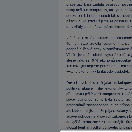
právě tato krize žádala větší svornost 
nikdy nešlo o kompromis, nikdy mu nešl
pouze on, kdo brání přijetí takové podo
názor ČSSD, když už jsme se postarali a
rady vlády zohledňoval názor ekonomů z 
Vládě se i za této situace podařilo té
90. let. Stabilizovala veřejné finance 
podpořila české firmy a zaměstnanost 
Věděli jsme, že období vysokého růstu 
stejně jako 99, 9 % ekonomů neočekával
tuto krizi, jak nejlépe jsme mohli. Deficit 
výkonu ekonomiky fantastický výsledek.
Dovedl bych si stejně jako mí kolegové
politická situace i stav ekonomiky to 
představit i ještě větší kompromis. Doká
kdyby výměnou za to byla jistota, ž
potenciálně znehodnocen jejich přínos 
ale budou mít jistotu, že přijaté zákony 
takové dohodě na klíčových zákonech by 
na vyšší - nebo chcete-li subtilnější - ú
ukázat legitimní odlišnost svého přístup