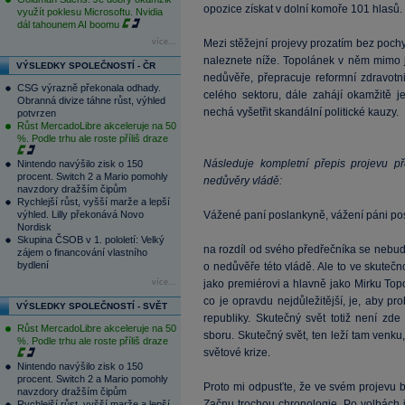
opozice získat v dolní komoře 101 hlasů.
využít poklesu Microsoftu. Nvidia
dál tahounem AI boomu
více...
Mezi stěžejní projevy prozatím bez pochy
naleznete níže. Topolánek v něm mimo j
VÝSLEDKY SPOLEČNOSTÍ - ČR
nedůvěře, přepracuje reformní zdravotn
CSG výrazně překonala odhady.
celého sektoru, dále zahájí okamžitě j
Obranná divize táhne růst, výhled
nechá vyšetřit skandální politické kauzy.
potvrzen
Růst MercadoLibre akceleruje na 50
%. Podle trhu ale roste příliš draze
Následuje kompletní přepis projevu 
Nintendo navýšilo zisk o 150
procent. Switch 2 a Mario pomohly
nedůvěry vládě:
navzdory dražším čipům
Rychlejší růst, vyšší marže a lepší
výhled. Lilly překonává Novo
Vážené paní poslankyně, vážení páni pos
Nordisk
Skupina ČSOB v 1. pololetí: Velký
na rozdíl od svého předřečníka se nebud
zájem o financování vlastního
bydlení
o nedůvěře této vládě. Ale to ve skutečnos
více...
jako premiérovi a hlavně jako Mirku Topo
co je opravdu nejdůležitější, je, aby 
VÝSLEDKY SPOLEČNOSTÍ - SVĚT
republiky. Skutečný svět totiž není zde
Růst MercadoLibre akceleruje na 50
sboru. Skutečný svět, ten leží tam venku,
%. Podle trhu ale roste příliš draze
světové krize.
Nintendo navýšilo zisk o 150
procent. Switch 2 a Mario pomohly
Proto mi odpusťte, že ve svém projevu 
navzdory dražším čipům
Začnu trochou chronologie. Po volbách j
Rychlejší růst, vyšší marže a lepší