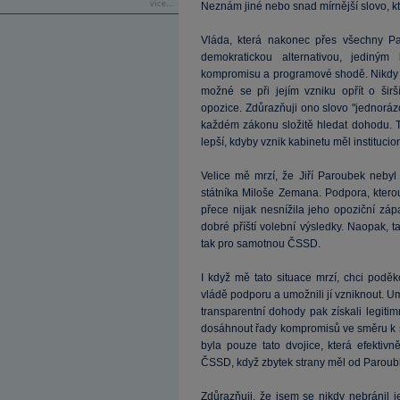
více...
Neznám jiné nebo snad mírnější slovo, kt
Vláda, která nakonec přes všechny Pa
demokratickou alternativou, jediným
kompromisu a programové shodě. Nikdy 
možné se při jejím vzniku opřít o šir
opozice. Zdůrazňuji ono slovo "jednoráz
každém zákonu složitě hledat dohodu. 
lepší, kdyby vznik kabinetu měl instituci
Velice mě mrzí, že Jiří Paroubek neby
státníka Miloše Zemana. Podpora, kter
přece nijak nesnížila jeho opoziční záp
dobré příští volební výsledky. Naopak, 
tak pro samotnou ČSSD.
I když mě tato situace mrzí, chci podě
vládě podporu a umožnili jí vzniknout. U
transparentní dohody pak získali legiti
dosáhnout řady kompromisů ve směru k 
byla pouze tato dvojice, která efekt
ČSSD, když zbytek strany měl od Paroub
Zdůrazňuji, že jsem se nikdy nebránil 