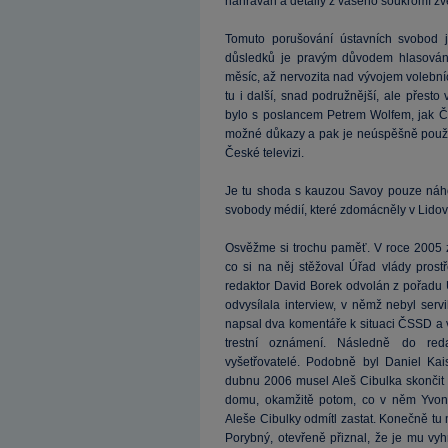
nahráván a detaily z vašeho soukromí zv
Tomuto porušování ústavních svobod je 
důsledků je pravým důvodem hlasování
měsíc, až nervozita nad vývojem volební
tu i další, snad podružnější, ale přesto
bylo s poslancem Petrem Wolfem, jak ČS
možné důkazy a pak je neúspěšně použila
České televizi.
Je tu shoda s kauzou Savoy pouze náh
svobody médií, které zdomácněly v Lid
Osvěžme si trochu paměť. V roce 2005 z
co si na něj stěžoval Úřad vlády prost
redaktor David Borek odvolán z pořadu U
odvysílala interview, v němž nebyl serv
napsal dva komentáře k situaci ČSSD a vy
trestní oznámení. Následně do reda
vyšetřovatelé. Podobně byl Daniel Ka
dubnu 2006 musel Aleš Cibulka skonči
domu, okamžitě potom, co v něm Yvonne
Aleše Cibulky odmítl zastat. Konečně tu
Porybný, otevřeně přiznal, že je mu vyh