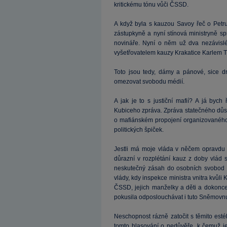
kritickému tónu vůči ČSSD.
A když byla s kauzou Savoy řeč o Petru 
zástupkyně a nyní stínová ministryně s
novináře. Nyní o něm už dva nezávislé 
vyšetřovatelem kauzy Krakatice Karlem 
Toto jsou tedy, dámy a pánové, sice 
omezovat svobodu médií.
A jak je to s justiční mafií? A já bych
Kubiceho zpráva. Zpráva statečného důsto
o mafiánském propojení organizovaného 
politických špiček.
Jestli má moje vláda v něčem opravdu 
důrazní v rozplétání kauz z doby vlád 
neskutečný zásah do osobních svobod a
vlády, kdy inspekce ministra vnitra kvůli
ČSSD, jejich manželky a děti a dokonc
pokusila odposlouchávat i tuto Sněmovn
Neschopnost rázně zatočit s těmito esté
tomto hlasování o nedůvěře, k čemuž je