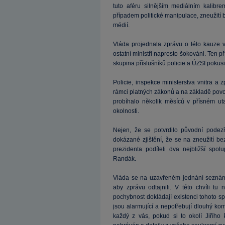
tuto aféru silnějším mediálním kalibr
případem politické manipulace, zneužití 
médií.
Vláda projednala zprávu o této kauze v
ostatní ministři naprosto šokováni. Ten př
skupina příslušníků policie a ÚZSI pokusil
Policie, inspekce ministerstva vnitra a 
rámci platných zákonů a na základě povo
probíhalo několik měsíců v přísném ut
okolnosti.
Nejen, že se potvrdilo původní podezř
dokázané zjištění, že se na zneužití b
prezidenta podíleli dva nejbližší sp
Randák.
Vláda se na uzavřeném jednání seznám
aby zprávu odtajnili. V této chvíli tu
pochybnost dokládají existenci tohoto spi
jsou alarmující a nepotřebují dlouhý ko
každý z vás, pokud si to okolí Jiříh