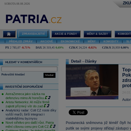
ZKU
SOBOTA 08.08.2026
ZPRAVODAJSTVÍ
AKCIE & FONDY
MĚNY & SAZBY
KOMODIT
|
PŘEHLED ZPRÁV
|
AKCIOVÉ
|
EKONOMICKÉ
|
MĚNY
|
KOMODITY
|
SL
PX
2 785,07
-0,71%
DAX
26 319,45
0,69%
CZK/€
24,224
-0,02%
CZK/$
20,959
0,00%
Detail - články
HLEDAT V KOMENTÁŘÍCH
Top
Pok
Pokročilé hledání
hledat
zdr
prot
INVESTIČNÍ DOPORUČENÍ
24.03
AstraZeneca jako sázka na
defenzivu mimo AI horečku
Autor
Arista Networks: AI může firmě
zajistit příznivý vítr do zad
Analytický radar: Colt CZ roste díky
vyšší marži, širší integraci i
stabilnějšímu byznysu
Nové střelivo pro další růst. Patria
Poslanecká sněmovna již téměř čtyři ho
mění cílovou cenu pro Colt CZ
pultík se svými projevy střídají zástupci
Goldman Sachs: Je dobrý okamžik