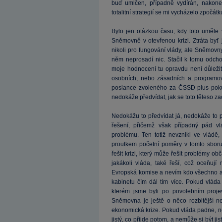
buď umlčen, případně vydírán, nakon
totalitní strategií se mi vycházelo zpočát
Bylo jen otázkou času, kdy toto uměle 
Sněmovně v otevřenou krizi. Ztráta byť j
nikoli pro fungování vlády, ale Sněmovny
něm neprosadí nic. Stačil k tomu odcho
moje hodnocení tu opravdu není důležit
osobních, nebo zásadních a programov
poslance zvoleného za ČSSD plus pokus
nedokáže předvídat, jak se toto těleso z
Nedokážu to předvídat já, nedokáže to př
řešení, přičemž však případný pád v
problému. Ten totiž nevznikl ve vlád
proutkem početní poměry v tomto sboru
řešit krizi, který může řešit problémy o
jakákoli vláda, také řeší, což oceňují
Evropská komise a nevím kdo všechno a na
kabinetu čím dál tím více. Pokud vlá
kterém jsme byli po povolebním proje
Sněmovna je ještě o něco rozbitější n
ekonomická krize. Pokud vláda padne, n
jistý, co přijde potom, a nemůže si být ji