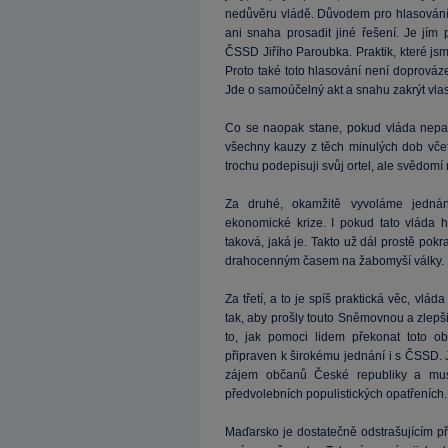
nedůvěru vládě. Důvodem pro hlasování 
ani snaha prosadit jiné řešení. Je jím
ČSSD Jiřího Paroubka. Praktik, které js
Proto také toto hlasování není doprová
Jde o samoúčelný akt a snahu zakrýt vlas
Co se naopak stane, pokud vláda nepad
všechny kauzy z těch minulých dob včet
trochu podepisuji svůj ortel, ale svědomí 
Za druhé, okamžitě vyvoláme jednání
ekonomické krize. I pokud tato vláda h
taková, jaká je. Takto už dál prostě po
drahocenným časem na žabomyší války.
Za třetí, a to je spíš praktická věc, vl
tak, aby prošly touto Sněmovnou a zlepši
to, jak pomoci lidem překonat toto ob
připraven k širokému jednání i s ČSSD.
zájem občanů České republiky a mus
předvolebních populistických opatřeních.
Maďarsko je dostatečně odstrašujícím p