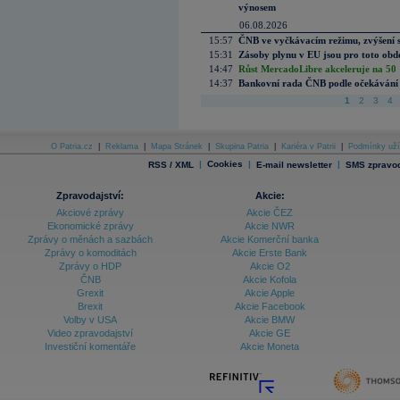
výnosem
06.08.2026
15:57
ČNB ve vyčkávacím režimu, zvýšení s
15:31
Zásoby plynu v EU jsou pro toto obdo
14:47
Růst MercadoLibre akceleruje na 50 %
14:37
Bankovní rada ČNB podle očekávání 
1
2
3
4
O Patria.cz
|
Reklama
|
Mapa Stránek
|
Skupina Patria
|
Kariéra v Patrii
|
Podmínky uží
|
Cookies
|
|
RSS / XML
E-mail newsletter
SMS zpravod
Zpravodajství:
Akcie:
Akciové zprávy
Akcie ČEZ
Ekonomické zprávy
Akcie NWR
Zprávy o měnách a sazbách
Akcie Komerční banka
Zprávy o komoditách
Akcie Erste Bank
Zprávy o HDP
Akcie O2
ČNB
Akcie Kofola
Grexit
Akcie Apple
Brexit
Akcie Facebook
Volby v USA
Akcie BMW
Video zpravodajství
Akcie GE
Investiční komentáře
Akcie Moneta