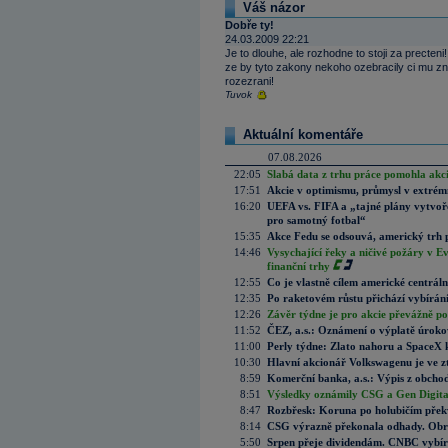
Váš názor
Dobře ty!
24.03.2009 22:21
Je to dlouhe, ale rozhodne to stoji za prect
ze by tyto zakony nekoho ozebracily ci mu znem
rozezrani!
Tuvok
Aktuální komentáře
07.08.2026
22:05
Slabá data z trhu práce pomohla akc
17:51
Akcie v optimismu, průmysl v extrémn
16:20
UEFA vs. FIFA a „tajné plány vytvoř
pro samotný fotbal“
15:35
Akce Fedu se odsouvá, americký trh 
14:46
Vysychající řeky a ničivé požáry v E
finanční trhy
12:55
Co je vlastně cílem americké centrál
12:35
Po raketovém růstu přichází vybírán
12:26
Závěr týdne je pro akcie převážně po
11:52
ČEZ, a.s.: Oznámení o výplatě úrok
11:00
Perly týdne: Zlato nahoru a SpaceX 
10:30
Hlavní akcionář Volkswagenu je ve z
8:59
Komerční banka, a.s.: Výpis z obchod
8:51
Výsledky oznámily CSG a Gen Digital
8:47
Rozbřesk: Koruna po holubičím přek
8:14
CSG výrazně překonala odhady. Obran
5:50
Srpen přeje dividendám. CNBC vybírá