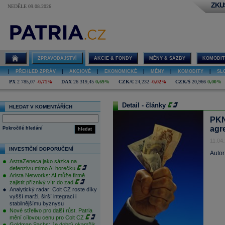
ZKU
NEDĚLE 09.08.2026
ZPRAVODAJSTVÍ
AKCIE & FONDY
MĚNY & SAZBY
KOMODIT
|
PŘEHLED ZPRÁV
|
AKCIOVÉ
|
EKONOMICKÉ
|
MĚNY
|
KOMODITY
|
SL
PX
2 785,07
-0,71%
DAX
26 319,45
0,69%
CZK/€
24,232
-0,02%
CZK/$
20,966
0,00%
Detail - články
HLEDAT V KOMENTÁŘÍCH
PKN
agr
Pokročilé hledání
hledat
11.04
INVESTIČNÍ DOPORUČENÍ
Autor
AstraZeneca jako sázka na
defenzivu mimo AI horečku
Arista Networks: AI může firmě
zajistit příznivý vítr do zad
Analytický radar: Colt CZ roste díky
vyšší marži, širší integraci i
stabilnějšímu byznysu
Nové střelivo pro další růst. Patria
mění cílovou cenu pro Colt CZ
Goldman Sachs: Je dobrý okamžik