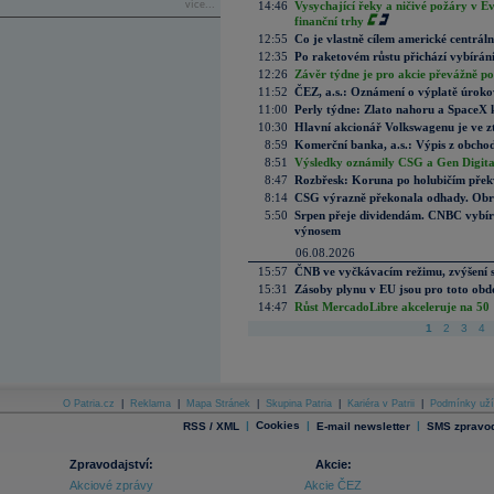
více...
14:46
Vysychající řeky a ničivé požáry v E
finanční trhy
12:55
Co je vlastně cílem americké centrál
12:35
Po raketovém růstu přichází vybírán
12:26
Závěr týdne je pro akcie převážně po
11:52
ČEZ, a.s.: Oznámení o výplatě úrok
11:00
Perly týdne: Zlato nahoru a SpaceX 
10:30
Hlavní akcionář Volkswagenu je ve z
8:59
Komerční banka, a.s.: Výpis z obchod
8:51
Výsledky oznámily CSG a Gen Digital
8:47
Rozbřesk: Koruna po holubičím přek
8:14
CSG výrazně překonala odhady. Obran
5:50
Srpen přeje dividendám. CNBC vybírá
výnosem
06.08.2026
15:57
ČNB ve vyčkávacím režimu, zvýšení s
15:31
Zásoby plynu v EU jsou pro toto obdo
14:47
Růst MercadoLibre akceleruje na 50 %
1
2
3
4
O Patria.cz
|
Reklama
|
Mapa Stránek
|
Skupina Patria
|
Kariéra v Patrii
|
Podmínky uží
|
Cookies
|
|
RSS / XML
E-mail newsletter
SMS zpravod
Zpravodajství:
Akcie:
Akciové zprávy
Akcie ČEZ