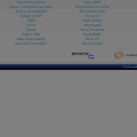
Ekonomické zprávy
Akcie NWR
Zprávy o měnách a sazbách
Akcie Komerční banka
Zprávy o komoditách
Akcie Erste Bank
Zprávy o HDP
Akcie O2
ČNB
Akcie Kofola
Grexit
Akcie Apple
Brexit
Akcie Facebook
Volby v USA
Akcie BMW
Video zpravodajství
Akcie GE
Investiční komentáře
Akcie Moneta
Tvorba apl