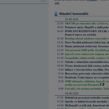
více...
zde
.
Aktuální komentáře
05.08.2026
22:01
S&P 500 po rekordní rally vyčkával,
18:03
Prémiové akcie, Mag495 a další pokr
16:05
PODCAST ROZHOVORY: Eli Lilly vs. 
Kunové teprve na začátku
15:18
Booking ukázal odolnost cestovního trh
14:31
Novo Nordisk překonal očekávání, akci
13:36
Disney překonal očekávání. Streamova
13:23
Trh potrestal AMD příliš. AI příběh p
11:58
SpaceX roste raketovým tempem, inves
11:19
Geopolitika trhům svědčí, zatímco v
11:11
Nálada v německém automobilovém prů
10:30
Útraty domácností dále rostou, malo
9:43
Inflace v červenci lehce zrychlila. Pot
9:14
Bezvavlasy potvrzuje celoroční výhl
9:01
Rozbřesk: České úspory na evropském
8:54
AMD zklamalo výhledem, SpaceX vydě
naděje na otevření Hormuzu
6:06
Fed mlčí, trh utahuje podmínky. Nejis
04.08.2026
17:02
Definitivní proražení stoletého trend
15:20
Spotify ve duhém kvartále neoslnilo. 
14:34
McDonald's zvýšil zisk, Američané ale