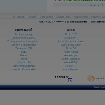
13:52
Palantir zasadil medvědům těžkou rá
1
2
3
4
O Patria.cz
|
Reklama
|
Mapa Stránek
|
Skupina Patria
|
Kariéra v Patrii
|
Podmínky uží
|
Cookies
|
|
RSS / XML
E-mail newsletter
SMS zpravod
Zpravodajství:
Akcie:
Akciové zprávy
Akcie ČEZ
Ekonomické zprávy
Akcie NWR
Zprávy o měnách a sazbách
Akcie Komerční banka
Zprávy o komoditách
Akcie Erste Bank
Zprávy o HDP
Akcie O2
ČNB
Akcie Kofola
Grexit
Akcie Apple
Brexit
Akcie Facebook
Volby v USA
Akcie BMW
Video zpravodajství
Akcie GE
Investiční komentáře
Akcie Moneta
Tvorba apl