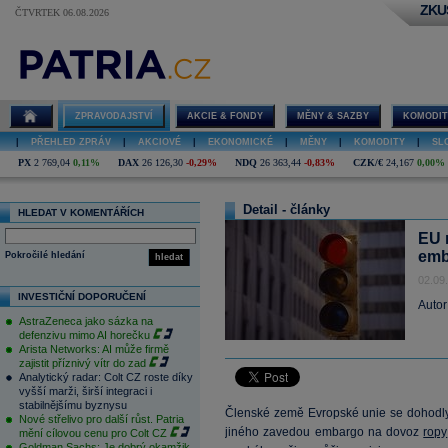
ZKU
ČTVRTEK 06.08.2026
ZPRAVODAJSTVÍ
AKCIE & FONDY
MĚNY & SAZBY
KOMODIT
|
PŘEHLED ZPRÁV
|
AKCIOVÉ
|
EKONOMICKÉ
|
MĚNY
|
KOMODITY
|
SL
PX
2 769,04
0,11%
DAX
26 126,30
-0,29%
NDQ
26 363,44
-0,83%
CZK/€
24,167
0,00%
Detail - články
HLEDAT V KOMENTÁŘÍCH
EU r
emb
Pokročilé hledání
hledat
02.09
INVESTIČNÍ DOPORUČENÍ
Autor
AstraZeneca jako sázka na
defenzivu mimo AI horečku
Arista Networks: AI může firmě
zajistit příznivý vítr do zad
Analytický radar: Colt CZ roste díky
vyšší marži, širší integraci i
stabilnějšímu byznysu
Členské země Evropské unie se dohodly 
Nové střelivo pro další růst. Patria
jiného zavedou embargo na dovoz
ropy
mění cílovou cenu pro Colt CZ
Goldman Sachs: Je dobrý okamžik