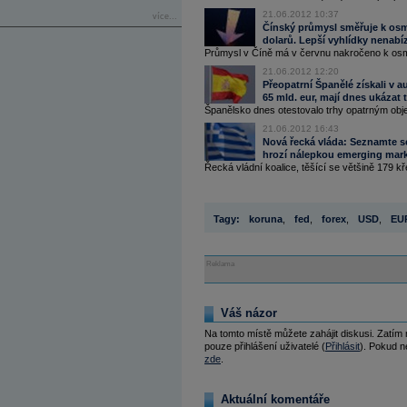
21.06.2012 10:37
více...
Čínský průmysl směřuje k osm
dolarů. Lepší vyhlídky nenabí
Průmysl v Číně má v červnu nakročeno k osm
21.06.2012 12:20
Přeopatrní Španělé získali v a
65 mld. eur, mají dnes ukázat 
Španělsko dnes otestovalo trhy opatrným obj
21.06.2012 16:43
Nová řecká vláda: Seznamte se
hrozí nálepkou emerging mar
Řecká vládní koalice, těšící se většině 179 k
Tagy:
koruna
,
fed
,
forex
,
USD
,
EU
Reklama
Váš názor
Na tomto místě můžete zahájit diskusi. Zatím
pouze přihlášení uživatelé (
Přihlásit
). Pokud ne
zde
.
Aktuální komentáře