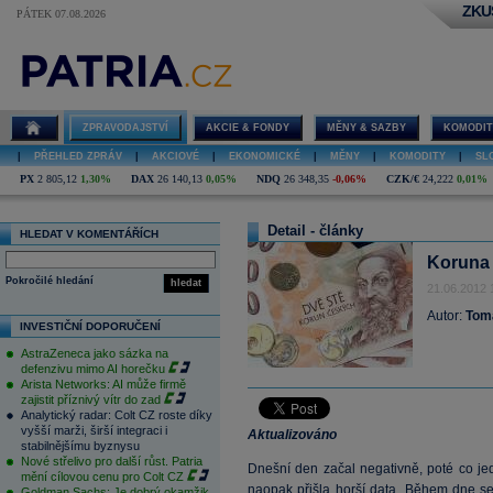
ZKU
PÁTEK 07.08.2026
ZPRAVODAJSTVÍ
AKCIE & FONDY
MĚNY & SAZBY
KOMODIT
|
PŘEHLED ZPRÁV
|
AKCIOVÉ
|
EKONOMICKÉ
|
MĚNY
|
KOMODITY
|
SL
PX
2 805,12
1,30%
DAX
26 140,13
0,05%
NDQ
26 348,35
-0,06%
CZK/€
24,222
0,01%
Detail - články
HLEDAT V KOMENTÁŘÍCH
Koruna 
Pokročilé hledání
hledat
21.06.2012 
Autor:
Tom
INVESTIČNÍ DOPORUČENÍ
AstraZeneca jako sázka na
defenzivu mimo AI horečku
Arista Networks: AI může firmě
zajistit příznivý vítr do zad
Analytický radar: Colt CZ roste díky
vyšší marži, širší integraci i
Aktualizováno
stabilnějšímu byznysu
Nové střelivo pro další růst. Patria
Dnešní den začal negativně, poté co je
mění cílovou cenu pro Colt CZ
naopak přišla horší data. Během dne se
Goldman Sachs: Je dobrý okamžik