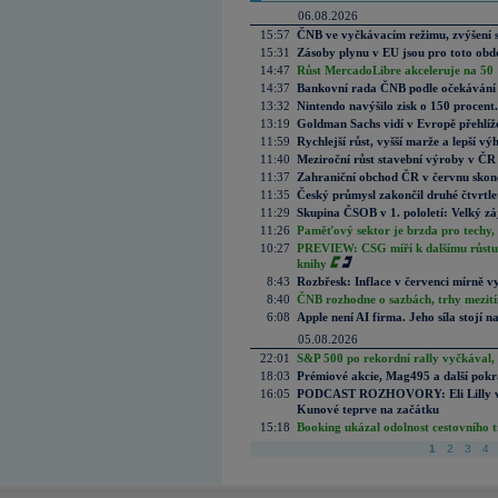
06.08.2026
15:57
ČNB ve vyčkávacím režimu, zvýšení s
15:31
Zásoby plynu v EU jsou pro toto obdo
14:47
Růst MercadoLibre akceleruje na 50 %
14:37
Bankovní rada ČNB podle očekávání 
13:32
Nintendo navýšilo zisk o 150 procen
13:19
Goldman Sachs vidí v Evropě přehlíže
11:59
Rychlejší růst, vyšší marže a lepší v
11:40
Meziroční růst stavební výroby v ČR
11:37
Zahraniční obchod ČR v červnu skonč
11:35
Český průmysl zakončil druhé čtvrtlet
11:29
Skupina ČSOB v 1. pololetí: Velký zá
11:26
Paměťový sektor je brzda pro techy,
10:27
PREVIEW: CSG míří k dalšímu růstu.
knihy
8:43
Rozbřesk: Inflace v červenci mírně v
8:40
ČNB rozhodne o sazbách, trhy mezitím
6:08
Apple není AI firma. Jeho síla stojí n
05.08.2026
22:01
S&P 500 po rekordní rally vyčkával,
18:03
Prémiové akcie, Mag495 a další pokr
16:05
PODCAST ROZHOVORY: Eli Lilly vs. 
Kunové teprve na začátku
15:18
Booking ukázal odolnost cestovního trh
1
2
3
4