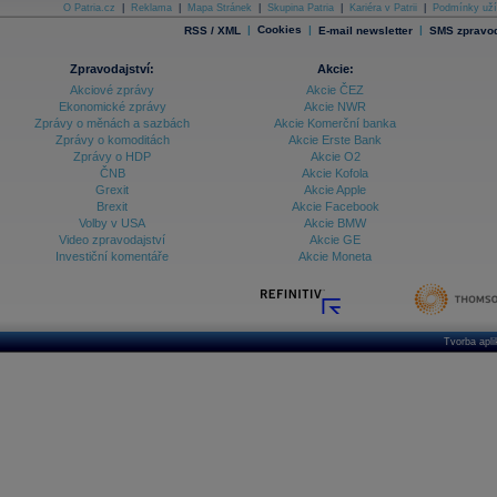
O Patria.cz
|
Reklama
|
Mapa Stránek
|
Skupina Patria
|
Kariéra v Patrii
|
Podmínky uží
|
Cookies
|
|
RSS / XML
E-mail newsletter
SMS zpravod
Zpravodajství:
Akcie:
Akciové zprávy
Akcie ČEZ
Ekonomické zprávy
Akcie NWR
Zprávy o měnách a sazbách
Akcie Komerční banka
Zprávy o komoditách
Akcie Erste Bank
Zprávy o HDP
Akcie O2
ČNB
Akcie Kofola
Grexit
Akcie Apple
Brexit
Akcie Facebook
Volby v USA
Akcie BMW
Video zpravodajství
Akcie GE
Investiční komentáře
Akcie Moneta
Tvorba apl