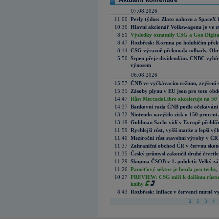
07.08.2026
11:00
Perly týdne: Zlato nahoru a SpaceX 
10:30
Hlavní akcionář Volkswagenu je ve z
8:51
Výsledky oznámily CSG a Gen Digital
8:47
Rozbřesk: Koruna po holubičím přek
8:14
CSG výrazně překonala odhady. Obran
5:50
Srpen přeje dividendám. CNBC vybírá
výnosem
06.08.2026
15:57
ČNB ve vyčkávacím režimu, zvýšení s
15:31
Zásoby plynu v EU jsou pro toto obdo
14:47
Růst MercadoLibre akceleruje na 50 %
14:37
Bankovní rada ČNB podle očekávání 
13:32
Nintendo navýšilo zisk o 150 procen
13:19
Goldman Sachs vidí v Evropě přehlíže
11:59
Rychlejší růst, vyšší marže a lepší v
11:40
Meziroční růst stavební výroby v ČR
11:37
Zahraniční obchod ČR v červnu skonč
11:35
Český průmysl zakončil druhé čtvrtlet
11:29
Skupina ČSOB v 1. pololetí: Velký zá
11:26
Paměťový sektor je brzda pro techy,
10:27
PREVIEW: CSG míří k dalšímu růstu.
knihy
8:43
Rozbřesk: Inflace v červenci mírně v
1
2
3
4