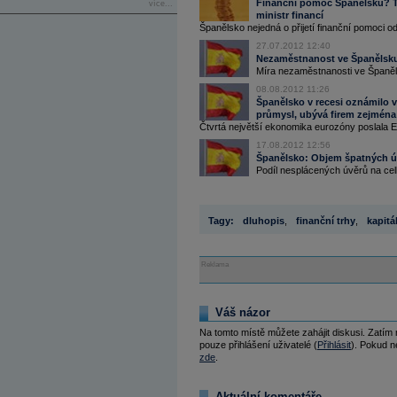
Finanční pomoc Španělsku? To 
více...
ministr financí
Španělsko nejedná o přijetí finanční pomoci o
27.07.2012 12:40
Nezaměstnanost ve Španělsku 
Míra nezaměstnanosti ve Španělsk
08.08.2012 11:26
Španělsko v recesi oznámilo 
průmysl, ubývá firem zejména 
Čtvrtá největší ekonomika eurozóny poslala 
17.08.2012 12:56
Španělsko: Objem špatných úv
Podíl nesplácených úvěrů na ce
Tagy:
dluhopis
,
finanční trhy
,
kapitá
Reklama
Váš názor
Na tomto místě můžete zahájit diskusi. Zatím
pouze přihlášení uživatelé (
Přihlásit
). Pokud ne
zde
.
Aktuální komentáře