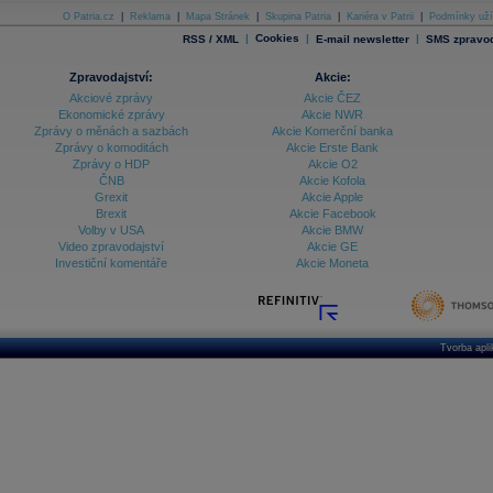
O Patria.cz
|
Reklama
|
Mapa Stránek
|
Skupina Patria
|
Kariéra v Patrii
|
Podmínky uží
|
Cookies
|
|
RSS / XML
E-mail newsletter
SMS zpravod
Zpravodajství:
Akcie:
Akciové zprávy
Akcie ČEZ
Ekonomické zprávy
Akcie NWR
Zprávy o měnách a sazbách
Akcie Komerční banka
Zprávy o komoditách
Akcie Erste Bank
Zprávy o HDP
Akcie O2
ČNB
Akcie Kofola
Grexit
Akcie Apple
Brexit
Akcie Facebook
Volby v USA
Akcie BMW
Video zpravodajství
Akcie GE
Investiční komentáře
Akcie Moneta
Tvorba apl