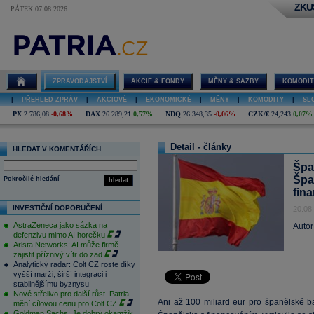
ZKU
PÁTEK 07.08.2026
ZPRAVODAJSTVÍ
AKCIE & FONDY
MĚNY & SAZBY
KOMODIT
|
PŘEHLED ZPRÁV
|
AKCIOVÉ
|
EKONOMICKÉ
|
MĚNY
|
KOMODITY
|
SL
PX
2 786,08
-0,68%
DAX
26 289,21
0,57%
NDQ
26 348,35
-0,06%
CZK/€
24,243
0,07%
Detail - články
HLEDAT V KOMENTÁŘÍCH
Špa
Špa
Pokročilé hledání
hledat
fin
INVESTIČNÍ DOPORUČENÍ
20.08
AstraZeneca jako sázka na
Autor
defenzivu mimo AI horečku
Arista Networks: AI může firmě
zajistit příznivý vítr do zad
Analytický radar: Colt CZ roste díky
vyšší marži, širší integraci i
stabilnějšímu byznysu
Nové střelivo pro další růst. Patria
Ani až 100 miliard eur pro španělské 
mění cílovou cenu pro Colt CZ
Goldman Sachs: Je dobrý okamžik