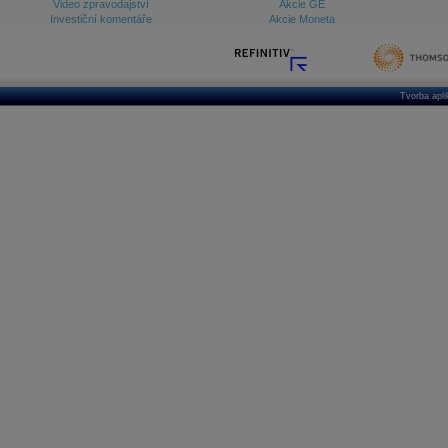
Video zpravodajství
Akcie GE
Investiční komentáře
Akcie Moneta
Tvorba apl