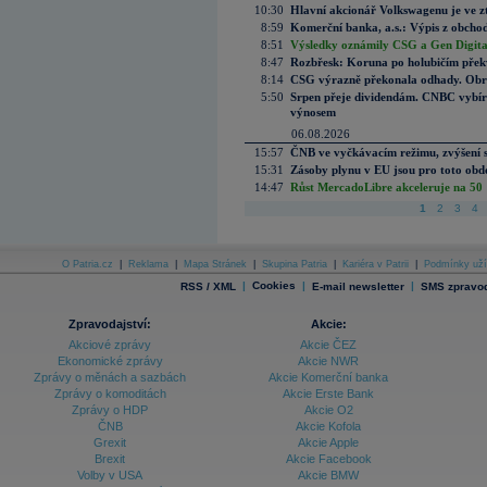
10:30
Hlavní akcionář Volkswagenu je ve z
8:59
Komerční banka, a.s.: Výpis z obchod
8:51
Výsledky oznámily CSG a Gen Digital
8:47
Rozbřesk: Koruna po holubičím přek
8:14
CSG výrazně překonala odhady. Obran
5:50
Srpen přeje dividendám. CNBC vybírá
výnosem
06.08.2026
15:57
ČNB ve vyčkávacím režimu, zvýšení s
15:31
Zásoby plynu v EU jsou pro toto obdo
14:47
Růst MercadoLibre akceleruje na 50 %
1
2
3
4
O Patria.cz
|
Reklama
|
Mapa Stránek
|
Skupina Patria
|
Kariéra v Patrii
|
Podmínky uží
|
Cookies
|
|
RSS / XML
E-mail newsletter
SMS zpravod
Zpravodajství:
Akcie:
Akciové zprávy
Akcie ČEZ
Ekonomické zprávy
Akcie NWR
Zprávy o měnách a sazbách
Akcie Komerční banka
Zprávy o komoditách
Akcie Erste Bank
Zprávy o HDP
Akcie O2
ČNB
Akcie Kofola
Grexit
Akcie Apple
Brexit
Akcie Facebook
Volby v USA
Akcie BMW