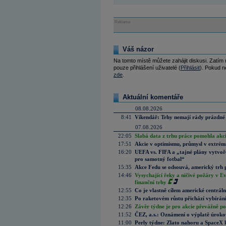
Reklama
Váš názor
Na tomto místě můžete zahájit diskusi. Zatím
pouze přihlášení uživatelé (
Přihlásit
). Pokud ne
zde
.
Aktuální komentáře
08.08.2026
8:41
Víkendář: Trhy nemají rády prázdné 
07.08.2026
22:05
Slabá data z trhu práce pomohla akc
17:51
Akcie v optimismu, průmysl v extrémn
16:20
UEFA vs. FIFA a „tajné plány vytvoř
pro samotný fotbal“
15:35
Akce Fedu se odsouvá, americký trh 
14:46
Vysychající řeky a ničivé požáry v E
finanční trhy
12:55
Co je vlastně cílem americké centrál
12:35
Po raketovém růstu přichází vybírán
12:26
Závěr týdne je pro akcie převážně po
11:52
ČEZ, a.s.: Oznámení o výplatě úrok
11:00
Perly týdne: Zlato nahoru a SpaceX 