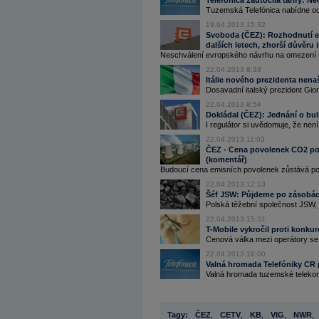
Telefónica zaútočila tarify: N
Tuzemská Telefónica nabídne od 
19.04.2013 15:32
Svoboda (ČEZ): Rozhodnutí eu
dalších letech, zhorší důvěru 
Neschválení evropského návrhu na omezení n
22.04.2013 8:33
Itálie nového prezidenta nenaš
Dosavadní italský prezident Giorg
22.04.2013 8:54
Dokládal (ČEZ): Jednání o bulh
I regulátor si uvědomuje, že nen
22.04.2013 11:03
ČEZ - Cena povolenek CO2 pod
(komentář)
Budoucí cena emisních povolenek zůstává po
22.04.2013 12:13
Šéf JSW: Půjdeme po zásobác
Polská těžební společnost JSW, j
22.04.2013 15:31
T-Mobile vykročil proti konkur
Cenová válka mezi operátory se p
22.04.2013 16:00
Valná hromada Telefóniky CR 
Valná hromada tuzemské telekom
Tagy:
ČEZ
,
CETV
,
KB
,
VIG
,
NWR
,