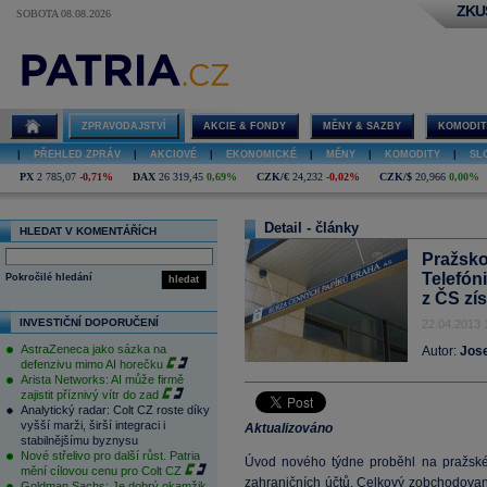
ZKU
SOBOTA 08.08.2026
ZPRAVODAJSTVÍ
AKCIE & FONDY
MĚNY & SAZBY
KOMODIT
|
PŘEHLED ZPRÁV
|
AKCIOVÉ
|
EKONOMICKÉ
|
MĚNY
|
KOMODITY
|
SL
PX
2 785,07
-0,71%
DAX
26 319,45
0,69%
CZK/€
24,232
-0,02%
CZK/$
20,966
0,00%
Detail - články
HLEDAT V KOMENTÁŘÍCH
Pražsko
Telefón
Pokročilé hledání
hledat
z ČS zí
INVESTIČNÍ DOPORUČENÍ
22.04.2013 
AstraZeneca jako sázka na
Autor:
Jos
defenzivu mimo AI horečku
Arista Networks: AI může firmě
zajistit příznivý vítr do zad
Analytický radar: Colt CZ roste díky
vyšší marži, širší integraci i
Aktualizováno
stabilnějšímu byznysu
Nové střelivo pro další růst. Patria
Úvod nového týdne proběhl na pražské b
mění cílovou cenu pro Colt CZ
zahraničních účtů. Celkový zobchodovan
Goldman Sachs: Je dobrý okamžik