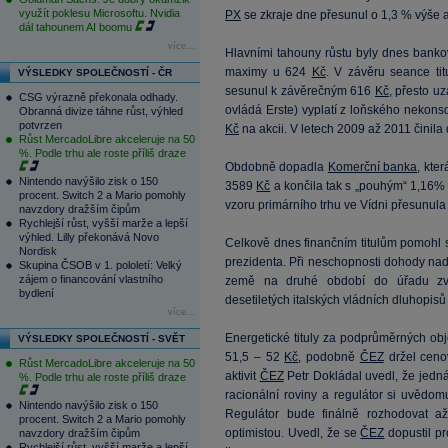
využít poklesu Microsoftu. Nvidia
PX
se zkraje dne přesunul o 1,3 % výše a
dál tahounem AI boomu
více...
Hlavními tahouny růstu byly dnes bankov
maximy u 624
Kč
. V závěru seance tit
VÝSLEDKY SPOLEČNOSTÍ - ČR
sesunul k závěrečným 616
Kč
, přesto u
CSG výrazně překonala odhady.
ovládá Erste) vyplatí z loňského nekons
Obranná divize táhne růst, výhled
potvrzen
Kč
na akcii. V letech 2009 až 2011 činil
Růst MercadoLibre akceleruje na 50
%. Podle trhu ale roste příliš draze
Obdobně dopadla
Komerční banka
, kte
Nintendo navýšilo zisk o 150
3589
Kč
a končila tak s „pouhým“ 1,16% 
procent. Switch 2 a Mario pomohly
vzoru primárního trhu ve Vídni přesunula
navzdory dražším čipům
Rychlejší růst, vyšší marže a lepší
výhled. Lilly překonává Novo
Celkově dnes finančním titulům pomohl se
Nordisk
prezidenta. Při neschopnosti dohody nad 
Skupina ČSOB v 1. pololetí: Velký
zájem o financování vlastního
země na druhé období do úřadu zvo
bydlení
desetiletých italských vládních dluhopisů
více...
Energetické tituly za podprůměrných ob
VÝSLEDKY SPOLEČNOSTÍ - SVĚT
51,5 – 52
Kč
, podobně
ČEZ
držel cen
Růst MercadoLibre akceleruje na 50
aktivit
ČEZ
Petr Dokládal uvedl, že jedn
%. Podle trhu ale roste příliš draze
racionální roviny a regulátor si uvědo
Nintendo navýšilo zisk o 150
Regulátor bude finálně rozhodovat a
procent. Switch 2 a Mario pomohly
optimistou. Uvedl, že se
ČEZ
dopustil pr
navzdory dražším čipům
Rychlejší růst, vyšší marže a lepší