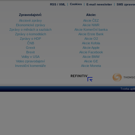
|
Cookies
|
|
RSS / XML
E-mail newsletter
SMS zpravod
Zpravodajství:
Akcie:
Akciové zprávy
Akcie ČEZ
Ekonomické zprávy
Akcie NWR
Zprávy o měnách a sazbách
Akcie Komerční banka
Zprávy o komoditách
Akcie Erste Bank
Zprávy o HDP
Akcie O2
ČNB
Akcie Kofola
Grexit
Akcie Apple
Brexit
Akcie Facebook
Volby v USA
Akcie BMW
Video zpravodajství
Akcie GE
Investiční komentáře
Akcie Moneta
Tvorba apl