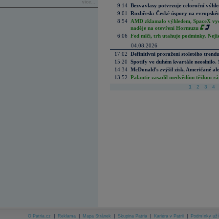
více...
9:14
Bezvavlasy potvrzuje celoroční výhl
9:01
Rozbřesk: České úspory na evropském
8:54
AMD zklamalo výhledem, SpaceX vydě
naděje na otevření Hormuzu
6:06
Fed mlčí, trh utahuje podmínky. Nejis
04.08.2026
17:02
Definitivní proražení stoletého trend
15:20
Spotify ve duhém kvartále neoslnilo. 
14:34
McDonald's zvýšil zisk, Američané ale
13:52
Palantir zasadil medvědům těžkou rá
1
2
3
4
O Patria.cz
|
Reklama
|
Mapa Stránek
|
Skupina Patria
|
Kariéra v Patrii
|
Podmínky uží