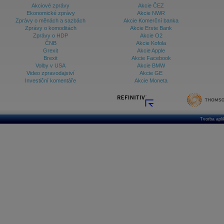
Akciové zprávy
Akcie ČEZ
Ekonomické zprávy
Akcie NWR
Zprávy o měnách a sazbách
Akcie Komerční banka
Zprávy o komoditách
Akcie Erste Bank
Zprávy o HDP
Akcie O2
ČNB
Akcie Kofola
Grexit
Akcie Apple
Brexit
Akcie Facebook
Volby v USA
Akcie BMW
Video zpravodajství
Akcie GE
Investiční komentáře
Akcie Moneta
Tvorba apl