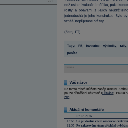
více...
než ostatní valuační měřítka, pak ekonom t
rostly a obavami z jejich neudržitel
jednoduchá je jeho konstrukce. Bylo b
vznáší nepříjemné otázky.
(Zdroj: FT)
Tagy:
PE
,
investice
,
výsledky
,
rally
,
peníze
Reklama
Váš názor
Na tomto místě můžete zahájit diskusi. Zatím
pouze přihlášení uživatelé (
Přihlásit
). Pokud ne
zde
.
Aktuální komentáře
07.08.2026
12:55
Co je vlastně cílem americké centrál
12:35
Po raketovém růstu přichází vybírán