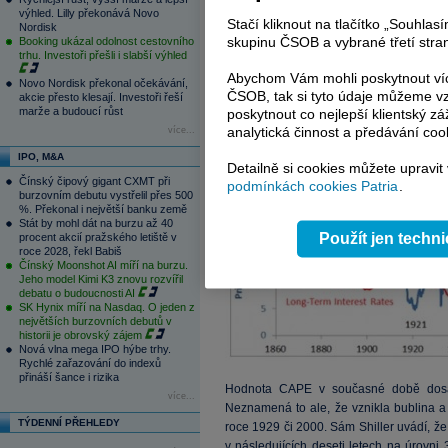
jasně ukazuje, jaký signál nyní vysílá (
výhled. Lilly překonává Novo
Stačí kliknout na tlačítko „Souhla
Nordisk
skupinu ČSOB a vybrané třetí stran
Booking ukázal odolnost cestovního
trhu. Investoři přešli i slabší výhled
Abychom Vám mohli poskytnout víc
Novo Nordisk překonal očekávání,
ČSOB, tak si tyto údaje můžeme vz
akcie přesto klesají. Investoři řeší
marže a budoucí růst
poskytnout co nejlepší klientský zá
analytická činnost a předávání coo
více...
IPO, M&A
Detailně si cookies můžete upravit
Čínský čipový gigant CXMT při
podmínkách cookies Patria
.
burzovním debutu vystřelil přes 500
%. Překonal i největší banku země
Stát by mohl dát na burzu až 40
Použít jen techn
procent akcií pražského letiště v
roce 2028, řekl Babiš
Čínský Moonshot AI míří na burzu.
Jeho model Kimi K3 znovu rozvířil
debatu o budoucnosti AI
SK Hynix míří na Nasdaq. O jeden z
největších burzovních debutů v
historii je obrovský zájem
Nová vlna mega IPO hýbe trhy.
Rychlé zařazování do indexů
přináší šance i rizika
Hodnota CAPE v současné době dosah
více...
Neznamená to ale, že vznikla bublina a 
TÝDENNÍ PŘEHLEDY
roce 1929 či 2000. Sám Shiller uvádí, že
v následujících deseti letech na úrovni