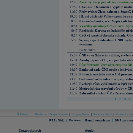
12:26
Závěr týdne je pro akcie převážně po
11:52
ČEZ, a.s.: Oznámení o výplatě úrok
11:00
Perly týdne: Zlato nahoru a SpaceX 
10:30
Hlavní akcionář Volkswagenu je ve z
8:59
Komerční banka, a.s.: Výpis z obchod
8:51
Výsledky oznámily CSG a Gen Digital
8:47
Rozbřesk: Koruna po holubičím přek
8:14
CSG výrazně překonala odhady. Obran
5:50
Srpen přeje dividendám. CNBC vybírá
výnosem
06.08.2026
15:57
ČNB ve vyčkávacím režimu, zvýšení s
15:31
Zásoby plynu v EU jsou pro toto obdo
14:47
Růst MercadoLibre akceleruje na 50 %
14:37
Bankovní rada ČNB podle očekávání 
13:32
Nintendo navýšilo zisk o 150 procen
13:19
Goldman Sachs vidí v Evropě přehlíže
11:59
Rychlejší růst, vyšší marže a lepší v
11:40
Meziroční růst stavební výroby v ČR
11:37
Zahraniční obchod ČR v červnu skonč
1
2
3
4
O Patria.cz
|
Reklama
|
Mapa Stránek
|
Skupina Patria
|
Kariéra v Patrii
|
Podmínky uží
|
Cookies
|
|
RSS / XML
E-mail newsletter
SMS zpravod
Zpravodajství:
Akcie: