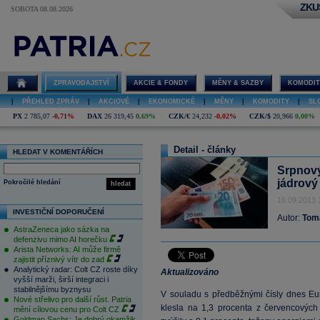
ZKU
SOBOTA 08.08.2026
ZPRAVODAJSTVÍ
AKCIE & FONDY
MĚNY & SAZBY
KOMODIT
|
PŘEHLED ZPRÁV
|
AKCIOVÉ
|
EKONOMICKÉ
|
MĚNY
|
KOMODITY
|
SL
PX
2 785,07
-0,71%
DAX
26 319,45
0,69%
CZK/€
24,232
-0,02%
CZK/$
20,966
0,00%
Detail - články
HLEDAT V KOMENTÁŘÍCH
Srpnový
jádrový
Pokročilé hledání
hledat
16.09.2013 
INVESTIČNÍ DOPORUČENÍ
Autor:
Tom
AstraZeneca jako sázka na
defenzivu mimo AI horečku
Arista Networks: AI může firmě
zajistit příznivý vítr do zad
Analytický radar: Colt CZ roste díky
Aktualizováno
vyšší marži, širší integraci i
stabilnějšímu byznysu
V souladu s předběžnými čísly dnes Eur
Nové střelivo pro další růst. Patria
klesla na 1,3 procenta z červencových
mění cílovou cenu pro Colt CZ
Goldman Sachs: Je dobrý okamžik