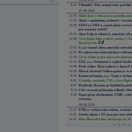
více...
8:41
Víkendář: Trhy nemají rády prázdné 
07.08.2026
22:05
Slabá data z trhu práce pomohla akc
17:51
Akcie v optimismu, průmysl v extrémn
16:20
UEFA vs. FIFA a „tajné plány vytvoř
pro samotný fotbal“
15:35
Akce Fedu se odsouvá, americký trh 
14:46
Vysychající řeky a ničivé požáry v E
finanční trhy
12:55
Co je vlastně cílem americké centrál
12:35
Po raketovém růstu přichází vybírán
12:26
Závěr týdne je pro akcie převážně po
11:52
ČEZ, a.s.: Oznámení o výplatě úrok
11:00
Perly týdne: Zlato nahoru a SpaceX 
10:30
Hlavní akcionář Volkswagenu je ve z
8:59
Komerční banka, a.s.: Výpis z obchod
8:51
Výsledky oznámily CSG a Gen Digital
8:47
Rozbřesk: Koruna po holubičím přek
8:14
CSG výrazně překonala odhady. Obran
5:50
Srpen přeje dividendám. CNBC vybírá
výnosem
06.08.2026
15:57
ČNB ve vyčkávacím režimu, zvýšení s
15:31
Zásoby plynu v EU jsou pro toto obdo
14:47
Růst MercadoLibre akceleruje na 50 %
1
2
3
4