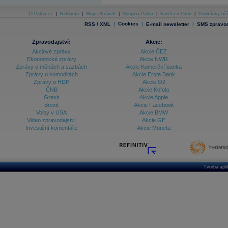
O Patria.cz
|
Reklama
|
Mapa Stránek
|
Skupina Patria
|
Kariéra v Patrii
|
Podmínky uží
|
Cookies
|
|
RSS / XML
E-mail newsletter
SMS zpravod
Zpravodajství:
Akcie:
Akciové zprávy
Akcie ČEZ
Ekonomické zprávy
Akcie NWR
Zprávy o měnách a sazbách
Akcie Komerční banka
Zprávy o komoditách
Akcie Erste Bank
Zprávy o HDP
Akcie O2
ČNB
Akcie Kofola
Grexit
Akcie Apple
Brexit
Akcie Facebook
Volby v USA
Akcie BMW
Video zpravodajství
Akcie GE
Investiční komentáře
Akcie Moneta
Tvorba apl