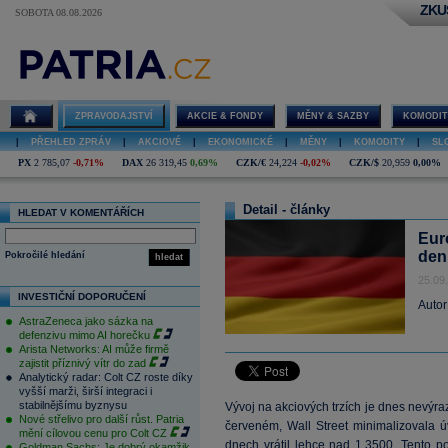
ZKU
SOBOTA 08.08.2026
ZPRAVODAJSTVÍ
AKCIE & FONDY
MĚNY & SAZBY
KOMODIT
|
PŘEHLED ZPRÁV
|
AKCIOVÉ
|
EKONOMICKÉ
|
MĚNY
|
KOMODITY
|
SL
PX
2 785,07
-0,71%
DAX
26 319,45
0,69%
CZK/€
24,224
-0,02%
CZK/$
20,959
0,00%
Detail - články
HLEDAT V KOMENTÁŘÍCH
Eur
den
Pokročilé hledání
hledat
25.09
INVESTIČNÍ DOPORUČENÍ
Autor
AstraZeneca jako sázka na
defenzivu mimo AI horečku
Arista Networks: AI může firmě
zajistit příznivý vítr do zad
Analytický radar: Colt CZ roste díky
vyšší marži, širší integraci i
stabilnějšímu byznysu
Vývoj na akciových trzích je dnes nevýr
Nové střelivo pro další růst. Patria
červeném, Wall Street minimalizovala ú
mění cílovou cenu pro Colt CZ
dnech vrátil lehce nad 1,3500. Tento p
Goldman Sachs: Je dobrý okamžik