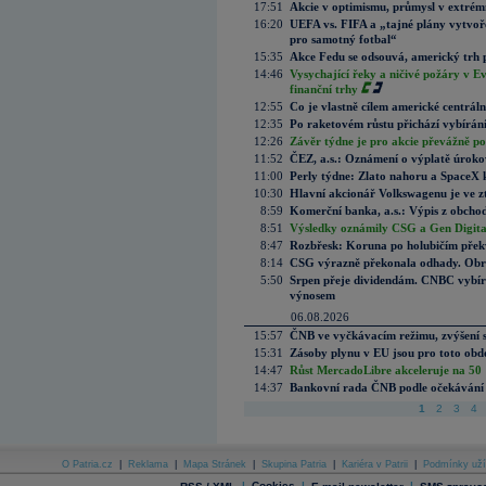
17:51
Akcie v optimismu, průmysl v extrémn
16:20
UEFA vs. FIFA a „tajné plány vytvoř
pro samotný fotbal“
15:35
Akce Fedu se odsouvá, americký trh 
14:46
Vysychající řeky a ničivé požáry v E
finanční trhy
12:55
Co je vlastně cílem americké centrál
12:35
Po raketovém růstu přichází vybírán
12:26
Závěr týdne je pro akcie převážně po
11:52
ČEZ, a.s.: Oznámení o výplatě úrok
11:00
Perly týdne: Zlato nahoru a SpaceX 
10:30
Hlavní akcionář Volkswagenu je ve z
8:59
Komerční banka, a.s.: Výpis z obchod
8:51
Výsledky oznámily CSG a Gen Digital
8:47
Rozbřesk: Koruna po holubičím přek
8:14
CSG výrazně překonala odhady. Obran
5:50
Srpen přeje dividendám. CNBC vybírá
výnosem
06.08.2026
15:57
ČNB ve vyčkávacím režimu, zvýšení s
15:31
Zásoby plynu v EU jsou pro toto obdo
14:47
Růst MercadoLibre akceleruje na 50 %
14:37
Bankovní rada ČNB podle očekávání 
1
2
3
4
O Patria.cz
|
Reklama
|
Mapa Stránek
|
Skupina Patria
|
Kariéra v Patrii
|
Podmínky uží
|
Cookies
|
|