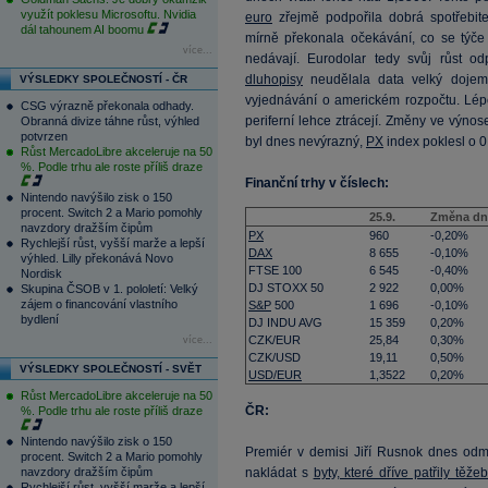
využít poklesu Microsoftu. Nvidia
euro
zřejmě podpořila dobrá spotřebite
dál tahounem AI boomu
mírně překonala očekávání, co se týče
více...
nedávají. Eurodolar tedy svůj růst od
dluhopisy
neudělala data velký dojem
VÝSLEDKY SPOLEČNOSTÍ - ČR
vyjednávání o americkém rozpočtu. Lé
CSG výrazně překonala odhady.
periferní lehce ztrácejí. Změny ve výno
Obranná divize táhne růst, výhled
potvrzen
byl dnes nevýrazný,
PX
index poklesl o 0
Růst MercadoLibre akceleruje na 50
%. Podle trhu ale roste příliš draze
Finanční trhy v číslech:
Nintendo navýšilo zisk o 150
procent. Switch 2 a Mario pomohly
25.9.
Změna dn
navzdory dražším čipům
PX
960
-0,20%
Rychlejší růst, vyšší marže a lepší
DAX
8 655
-0,10%
výhled. Lilly překonává Novo
FTSE 100
6 545
-0,40%
Nordisk
DJ STOXX 50
2 922
0,00%
Skupina ČSOB v 1. pololetí: Velký
zájem o financování vlastního
S&P
500
1 696
-0,10%
bydlení
DJ INDU AVG
15 359
0,20%
CZK/EUR
25,84
0,30%
více...
CZK/USD
19,11
0,50%
VÝSLEDKY SPOLEČNOSTÍ - SVĚT
USD/EUR
1,3522
0,20%
Růst MercadoLibre akceleruje na 50
ČR:
%. Podle trhu ale roste příliš draze
Nintendo navýšilo zisk o 150
Premiér v demisi Jiří Rusnok dnes odmí
procent. Switch 2 a Mario pomohly
navzdory dražším čipům
nakládat s
byty, které dříve patřily těž
Rychlejší růst, vyšší marže a lepší