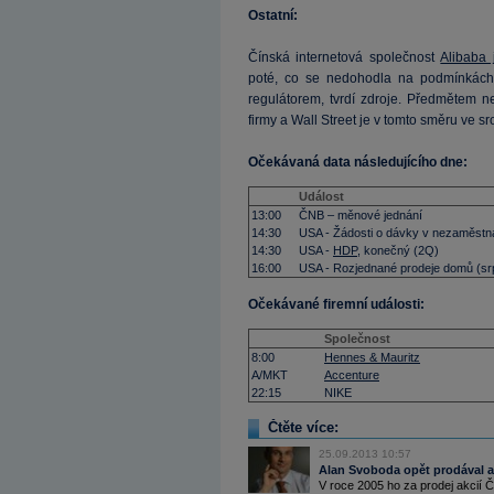
Ostatní:
Čínská internetová společnost
Alibaba
poté, co se nedohodla na podmínkách
regulátorem, tvrdí zdroje. Předmětem n
firmy a Wall Street je v tomto směru ve 
Očekávaná data následujícího dne:
Událost
13:00
ČNB – měnové jednání
14:30
USA - Žádosti o dávky v nezaměstn
14:30
USA -
HDP
, konečný (2Q)
16:00
USA - Rozjednané prodeje domů (sr
Očekávané firemní události:
Společnost
8:00
Hennes & Mauritz
A/MKT
Accenture
22:15
NIKE
Čtěte více:
25.09.2013 10:57
Alan Svoboda opět prodával akc
V roce 2005 ho za prodej akcií 