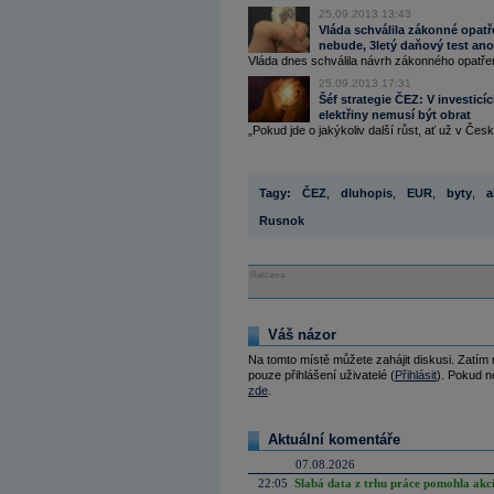
25.09.2013 13:43
Vláda schválila zákonné opat
nebude, 3letý daňový test ano
Vláda dnes schválila návrh zákonného opatření
25.09.2013 17:31
Šéf strategie ČEZ: V investic
elektřiny nemusí být obrat
„Pokud jde o jakýkoliv další růst, ať už v Česk
Tagy:
ČEZ
,
dluhopis
,
EUR
,
byty
,
a
Rusnok
Reklama
Váš názor
Na tomto místě můžete zahájit diskusi. Zatím
pouze přihlášení uživatelé (
Přihlásit
). Pokud ne
zde
.
Aktuální komentáře
07.08.2026
22:05
Slabá data z trhu práce pomohla akc