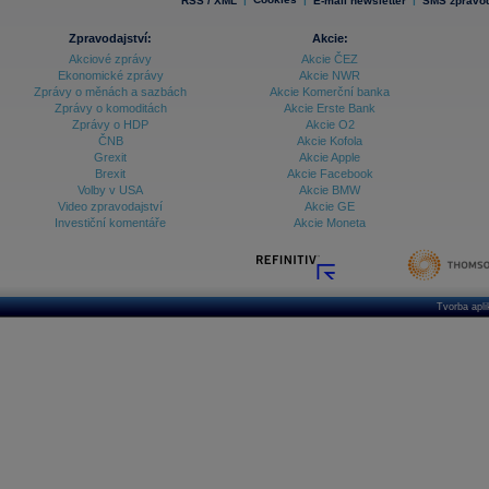
RSS / XML
E-mail newsletter
SMS zpravod
Zpravodajství:
Akcie:
Akciové zprávy
Akcie ČEZ
Ekonomické zprávy
Akcie NWR
Zprávy o měnách a sazbách
Akcie Komerční banka
Zprávy o komoditách
Akcie Erste Bank
Zprávy o HDP
Akcie O2
ČNB
Akcie Kofola
Grexit
Akcie Apple
Brexit
Akcie Facebook
Volby v USA
Akcie BMW
Video zpravodajství
Akcie GE
Investiční komentáře
Akcie Moneta
Tvorba apl