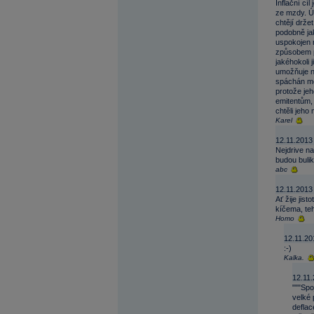
Inflační cí
ze mzdy. Ús
chtějí drže
podobně jak
uspokojen 
způsobem p
jakéhokoli 
umožňuje ně
spáchán mo
protože jeh
emitentům, 
chtěli jeho
Karel
12.11.2013
Nejdrive na
budou buliko
abc
12.11.2013
Ať žije jis
kíčema, teh
Homo
12.11.20
:-)
Kalka.
12.11.
"""Spo
velké 
deflac