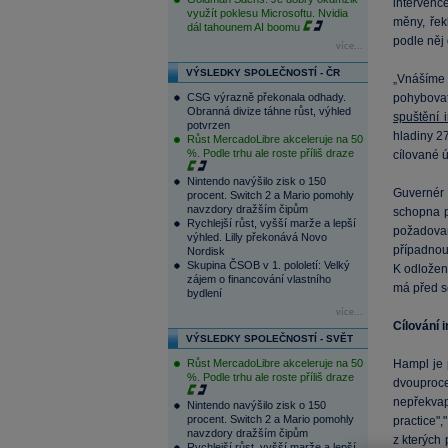
intervenc
využít poklesu Microsoftu. Nvidia
měny, řek
dál tahounem AI boomu
podle něj 
více...
VÝSLEDKY SPOLEČNOSTÍ - ČR
„Vnášíme 
CSG výrazně překonala odhady.
pohybovat
Obranná divize táhne růst, výhled
spuštění i
potvrzen
hladiny 2
Růst MercadoLibre akceleruje na 50
%. Podle trhu ale roste příliš draze
cílované ú
Nintendo navýšilo zisk o 150
Guvernér 
procent. Switch 2 a Mario pomohly
navzdory dražším čipům
schopna p
Rychlejší růst, vyšší marže a lepší
požadované
výhled. Lilly překonává Novo
případnou
Nordisk
Skupina ČSOB v 1. pololetí: Velký
K odložen
zájem o financování vlastního
má před s
bydlení
více...
Cílování i
VÝSLEDKY SPOLEČNOSTÍ - SVĚT
Růst MercadoLibre akceleruje na 50
Hampl je 
%. Podle trhu ale roste příliš draze
dvouproce
nepřekvap
Nintendo navýšilo zisk o 150
procent. Switch 2 a Mario pomohly
practice",
navzdory dražším čipům
z kterých 
Rychlejší růst, vyšší marže a lepší