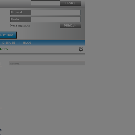
Hledej
Uživatel:
Heslo:
Nová registrace
Přihlásit
E PATRIA
DISKUSE
|
BLOG
4,61%
j
Reklama
é