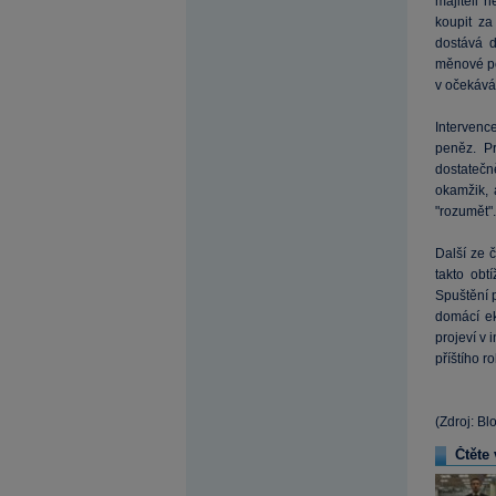
majiteli 
koupit za
dostává d
měnové pol
v očekáván
Intervence
peněz. P
dostatečn
okamžik, 
"rozumět".
Další ze 
takto obt
Spuštění p
domácí ek
projeví v 
příštího 
(Zdroj: Bl
Čtěte 