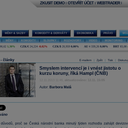
ZKUSIT DEMO
OTEVŘÍT ÚČET
WEBTRADER
|
|
|
MĚNY & SAZBY
KOMODITY & DERIVÁTY
EKONOMIKA
PRÁVO
MOJ
|
MĚNY
|
KOMODITY
|
SLOUPKY
|
ROZHOVORY
|
VIDEO
|
MONITORING
|
90,62
1,30%
CZK/€
24,224
-0,02%
CZK/$
20,959
0,00%
AU
4 339,26
0,00%
BRT
83,08
 - články
E-mailem
Zpět
Tisk
Diskutu
|
|
|
Smyslem intervencí je i vnést jistotu o
kurzu koruny, říká Hampl (ČNB)
12.11.2013 11:46,
aktualizováno: 12.11. 15:05
Autor:
Barbora Malá
ováno
důvodů, proč se Česká národní banka minulý týden rozhodla zahájit devizov