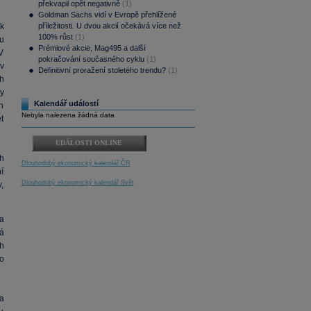
překvapil opět negativně
(1)
Goldman Sachs vidí v Evropě přehlížené
k
příležitosti. U dvou akcií očekává více než
100% růst
(1)
u
Prémiové akcie, Mag495 a další
V
pokračování současného cyklu
(1)
v
Definitivní proražení stoletého trendu?
(1)
h
y
Kalendář událostí
h
Nebyla nalezena žádná data
t
UDÁLOSTI ONLINE
h
Dlouhodobý ekonomický kalendář ČR
í
Dlouhodobý ekonomický kalendář Svět
,
 a
á
h
o
a