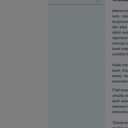
Schovaná 
více...
Intervenc
nule, nák
bezpreced
den před
němž uvád
objemech n
omezují z
bank rost
centrální 
Podle Ham
bank, hroz
banky na
nemovitos
ČNB dnes v
zdražily 
delší dob
intervenc
domácího 
"Domácnos