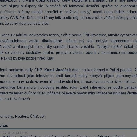
nemovitostí. V prvním kroku klesající ceny skutečně znamenají, že si lidé moho
 své příjmy a úspory víc. Nicméně při takzvané deflační spirále se ekonomik
o útlumu a firmy musejí prouštět či snižovat mzdy," uvedl dnes ředitel odbor
itiky ČNB Petr Král. Lidé i firmy totiž podle něj mohou začít s většími nákupy otál
í, že ceny klesnou ještě více.
 vedou k nárůstu devizových rezerv, což je podle ČNB investice, nikoliv vyhazován
ravděpodobnost vzniku dlouhodobé deflace prý sice nebyla stoprocentní, al
ě velká a alarmující na to, aby centrální banka zasáhla. "Nebylo možné čekat n
až se všechny důsledky naplno projeví a všichni agenti v ekonomice jim budo
 Pak už by bylo pozdě," řekl Král.
členů bankovní rady ČNB,
Kamil Janáček
dnes na konferenci v Paříži podotkl, ž
ížné rozhodnutí jako intervence proti koruně nikdy nebývá přijato jednomyslně
rodejů koruny na devizovém trhu odůvodnil tím, že existovalo jasné riziko deflace
onomice během první poloviny příštího roku. Efekt intervencí se podle Janáčk
inflaci za leden či únor 2014, přičemž očekává návrat míry inflace ve druhém čtvrtle
roku nad 1% úroveň.
oomberg, Reuters, ČNB, čtk)
více:
07.11.2013 18:10