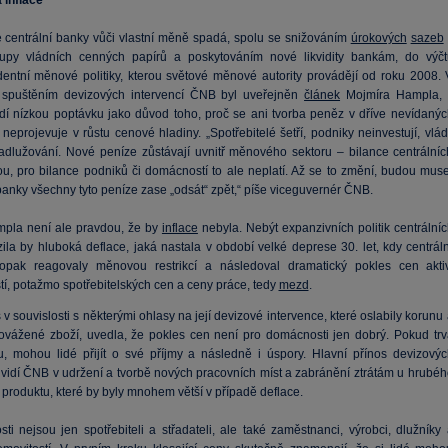
inflace
e centrální banky vůči vlastní měně spadá, spolu se snižováním
úrokových
sazeb
upy vládních cenných papírů a poskytováním nové likvidity bankám, do výčt
entní měnové politiky, kterou světové měnové autority provádějí od roku 2008. 
 spuštěním devizových intervencí ČNB byl uveřejněn
článek
Mojmíra Hampla, 
í nízkou poptávku jako důvod toho, proč se ani tvorba peněz v dříve nevídanýc
eprojevuje v růstu cenové hladiny. „Spotřebitelé šetří, podniky neinvestují, vlád
adlužování. Nové peníze zůstávají uvnitř měnového sektoru – bilance centrálníc
ou, pro bilance podniků či domácností to ale neplatí. Až se to změní, budou muse
banky všechny tyto peníze zase „odsát“ zpět,“ píše viceguvernér ČNB.
pla není ale pravdou, že by
inflace
nebyla. Nebýt expanzivních politik centrálníc
ila by hluboká deflace, jaká nastala v období velké deprese 30. let, kdy centráln
opak reagovaly měnovou restrikcí a následoval dramatický pokles cen aktiv
tí, potažmo spotřebitelských cen a ceny práce, tedy
mezd
.
 souvislosti s některými ohlasy na její devizové intervence, které oslabily korunu
dovážené zboží, uvedla, že pokles cen není pro domácnosti jen dobrý. Pokud trv
u, mohou lidé přijít o své příjmy a následně i úspory. Hlavní přínos devizovýc
í vidí ČNB v udržení a tvorbě nových pracovních míst a zabránění ztrátám u hrubéh
produktu, které by byly mnohem větší v případě deflace.
ti nejsou jen spotřebiteli a střadateli, ale také zaměstnanci, výrobci, dlužníky 