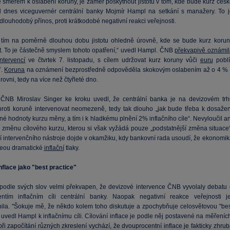
e směrem k oslabení koruny, je záměr poskytnout jistotu v tom, kde bude kurz česk
l dnes viceguvernér centrální banky Mojmír Hampl na setkání s manažery. To j
dlouhodobý přínos, proti krátkodobé negativní reakci veřejnosti.
tím na poměrně dlouhou dobu jistotu ohledně úrovně, kde se bude kurz korun
. To je částečně smyslem tohoto opatření,“ uvedl Hampl. ČNB
překvapivě oznámil
ntervencí
ve čtvrtek 7. listopadu, s cílem udržovat kurz koruny vůči
euru
poblí
7.
Koruna
na oznámení bezprostředně odpověděla skokovým oslabením až o 4 % 
rovni, tedy na více než čtyřleté dno.
ČNB Miroslav Singer ke kroku uvedl, že centrální banka je na devizovém trh
roti koruně intervenovat neomezeně, tedy tak dlouho „jak bude třeba k dosažen
 hodnoty kurzu měny, a tím i k hladkému plnění 2% inflačního cíle“. Nevyloučil an
 změnu cílového kurzu, kterou si však vyžádá pouze „podstatnější změna situace“
í intervenčního nástroje dojde v okamžiku, kdy bankovní rada usoudí, že ekonomik
eou dramatické
inflační
tlaky.
nflace jako "best practice"
podle svých slov velmi překvapen, že devizové intervence ČNB vyvolaly debatu 
ntím inflačním cíli centrální banky. Naopak negativní reakce veřejnosti je
ila. "Šokuje mě, že někdo kolem toho diskutuje a zpochybňuje celosvětovou "bes
" uvedl Hampl k inflačnímu cíli. Cílování inflace je podle něj postavené na měřeníc
při započítání různých zkreslení vychází, že dvouprocentní inflace je fakticky zhru