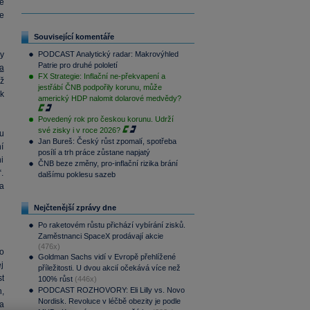
é
e
Související komentáře
y
PODCAST Analytický radar: Makrovýhled
Patrie pro druhé pololetí
a
FX Strategie: Inflační ne-překvapení a
ž
jestřábí ČNB podpořily korunu, může
k
americký HDP nalomit dolarové medvědy?
Povedený rok pro českou korunu. Udrží
své zisky i v roce 2026?
u
Jan Bureš: Český růst zpomalí, spotřeba
í
posílí a trh práce zůstane napjatý
i
ČNB beze změny, pro-inflační rizika brání
.
dalšímu poklesu sazeb
a
Nejčtenější zprávy dne
Po raketovém růstu přichází vybírání zisků.
Zaměstnanci SpaceX prodávají akcie
(476x)
o
Goldman Sachs vidí v Evropě přehlížené
j
příležitosti. U dvou akcií očekává více než
t
100% růst
(446x)
PODCAST ROZHOVORY: Eli Lilly vs. Novo
h,
Nordisk. Revoluce v léčbě obezity je podle
ba