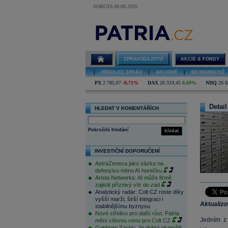
SOBOTA 08.08.2026
ZPRAVODAJSTVÍ
AKCIE & FONDY
|
PŘEHLED ZPRÁV
|
AKCIOVÉ
|
EKONOMICKÉ
PX
2 785,07
-0,71%
DAX
26 319,45
0,69%
NDQ
26 6
Detail
HLEDAT V KOMENTÁŘÍCH
Pokročilé hledání
hledat
INVESTIČNÍ DOPORUČENÍ
AstraZeneca jako sázka na
defenzivu mimo AI horečku
Arista Networks: AI může firmě
zajistit příznivý vítr do zad
Analytický radar: Colt CZ roste díky
vyšší marži, širší integraci i
Aktualiz
stabilnějšímu byznysu
Nové střelivo pro další růst. Patria
Jedním z 
mění cílovou cenu pro Colt CZ
Goldman Sachs: Je dobrý okamžik