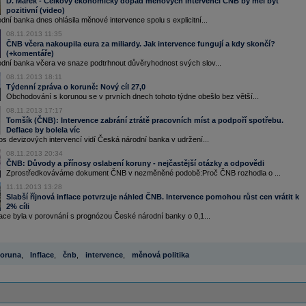
D. Marek - Celkový ekonomický dopad měnových intervencí ČNB by měl být
pozitivní (video)
ní banka dnes ohlásila měnové intervence spolu s explicitní...
08.11.2013 11:35
ČNB včera nakoupila eura za miliardy. Jak intervence fungují a kdy skončí?
(+komentáře)
dní banka včera ve snaze podtrhnout důvěryhodnost svých slov...
08.11.2013 18:11
Týdenní zpráva o koruně: Nový cíl 27,0
Obchodování s korunou se v prvních dnech tohoto týdne obešlo bez větší...
08.11.2013 17:17
Tomšík (ČNB): Intervence zabrání ztrátě pracovních míst a podpoří spotřebu.
Deflace by bolela víc
os devizových intervencí vidí Česká národní banka v udržení...
08.11.2013 20:34
ČNB: Důvody a přínosy oslabení koruny - nejčastější otázky a odpovědi
Zprostředkováváme dokument ČNB v nezměněné podobě:Proč ČNB rozhodla o ...
11.11.2013 13:28
Slabší říjnová inflace potvrzuje náhled ČNB. Intervence pomohou růst cen vrátit k
2% cíli
lace byla v porovnání s prognózou České národní banky o 0,1...
oruna
,
Inflace
,
čnb
,
intervence
,
měnová politika