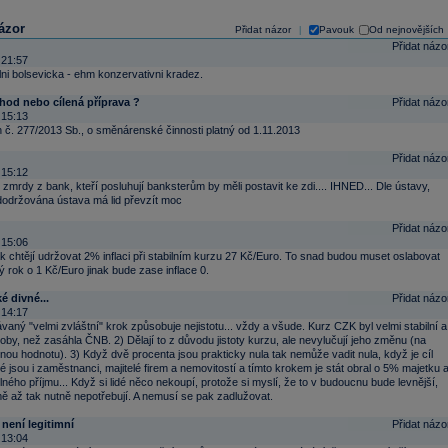
ázor
Přidat názor
Pavouk
Od nejnovějších
|
Přidat názo
 21:57
lni bolsevicka - ehm konzervativni kradez.
hod nebo cílená příprava ?
Přidat názo
 15:13
 č. 277/2013 Sb., o směnárenské činnosti platný od 1.11.2013
Přidat názo
 15:12
zmrdy z bank, kteří posluhují banksterům by měli postavit ke zdi.... IHNED... Dle ústavy,
dodržována ústava má lid převzít moc
Přidat názo
 15:06
 chtějí udržovat 2% inflaci při stabilním kurzu 27 Kč/Euro. To snad budou muset oslabovat
rok o 1 Kč/Euro jinak bude zase inflace 0.
é divné...
Přidat názo
 14:17
aný "velmi zvláštní" krok způsobuje nejistotu... vždy a všude. Kurz CZK byl velmi stabilní a
 doby, než zasáhla ČNB. 2) Dělají to z důvodu jistoty kurzu, ale nevylučují jeho změnu (na
jinou hodnotu). 3) Když dvě procenta jsou prakticky nula tak nemůže vadit nula, když je cíl
dé jsou i zaměstnanci, majitelé firem a nemovitostí a tímto krokem je stát obral o 5% majetku 
ného příjmu... Když si lidé něco nekoupí, protože si myslí, že to v budoucnu bude levnější,
mě až tak nutně nepotřebují. A nemusí se pak zadlužovat.
l není legitimní
Přidat názo
 13:04