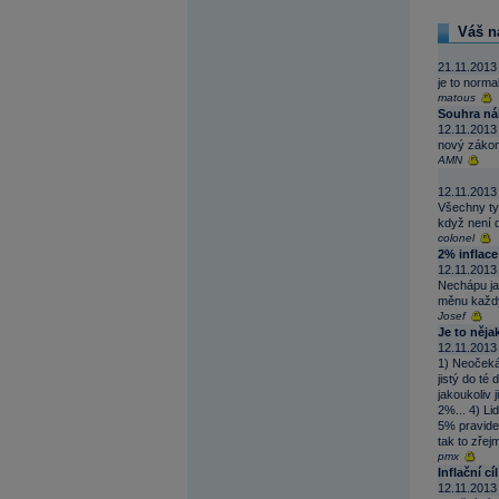
Váš n
21.11.2013
je to norma
matous
Souhra ná
12.11.2013
nový zákon
AMN
12.11.2013
Všechny ty 
když není 
colonel
2% inflace
12.11.2013
Nechápu jak
měnu každý 
Josef
Je to nějak
12.11.2013
1) Neočekáv
jistý do té
jakoukoliv 
2%... 4) Li
5% pravidel
tak to zřej
pmx
Inflační cí
12.11.2013