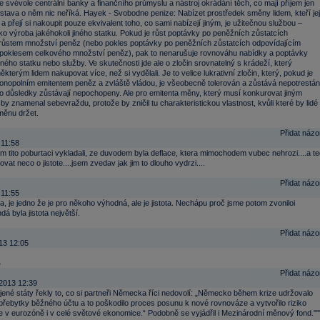
l je svévole centrální banky a finančního průmyslu a nástroj okrádání těch, co mají příjem jen
tava o něm nic neříká. Hayek - Svobodne penize: Nabízet prostředek směny lidem, kteří jej
t a přejí si nakoupit pouze ekvivalent toho, co sami nabízejí jiným, je užitečnou službou –
o výroba jakéhokoli jiného statku. Pokud je růst poptávky po peněžních zůstatcích
růstem množství peněz (nebo pokles poptávky po peněžních zůstatcích odpovídajícím
oklesem celkového množství peněz), pak to nenarušuje rovnováhu nabídky a poptávky
jiného statku nebo služby. Ve skutečnosti jde ale o zločin srovnatelný s krádeží, který
kterým lidem nakupovat více, než si vydělali. Je to velice lukrativní zločin, který, pokud je
nopolním emitentem peněz a zvláště vládou, je všeobecně tolerován a zůstává nepotrestán
o důsledky zůstávají nepochopeny. Ale pro emitenta měny, který musí konkurovat jiným
by znamenal sebevraždu, protože by zničil tu charakteristickou vlastnost, kvůli které by lidé
 měnu držet.
Přidat názo
 11:58
m tito poburtaci vykladali, ze duvodem byla deflace, ktera mimochodem vubec nehrozi....a te
vat neco o jistote....jsem zvedav jak jim to dlouho vydrzi....
Přidat názo
 11:55
tota, je jedno že je pro někoho výhodná, ale je jistota. Nechápu proč jsme potom zvoniloi
dá byla jistota největší.
Přidat názo
13 12:05
Přidat názo
2013 12:39
jené státy řekly to, co si partneři Německa říci nedovolí: „Německo během krize udržovalo
přebytky běžného účtu a to poškodilo proces posunu k nové rovnováze a vytvořilo riziko
e v eurozóně i v celé světové ekonomice.“ Podobně se vyjádřil i Mezinárodní měnový fond.""