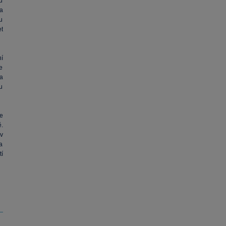
u
a
u
et
í
e
a
u
e
.
 v
a
tí