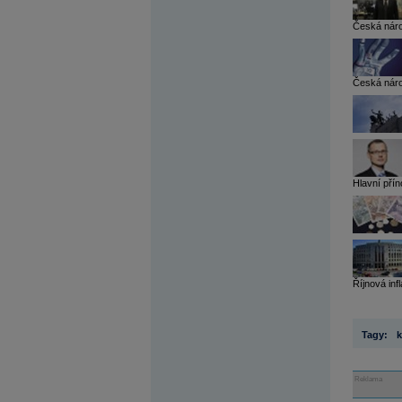
Česká národ
Česká náro
Hlavní přín
Říjnová inf
Tagy:
k
Reklama