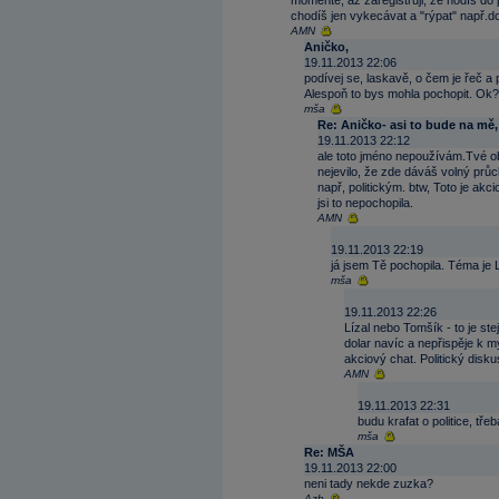
momentě, až zaregistruji, že hodíš do p
chodíš jen vykecávat a "rýpat" např.do
AMN
Aničko,
19.11.2013 22:06
podívej se, laskavě, o čem je řeč 
Alespoň to bys mohla pochopit. Ok?
mša
Re: Aničko- asi to bude na mě,
19.11.2013 22:12
ale toto jméno nepoužívám.Tvé obc
nejevilo, že zde dáváš volný p
např, politickým. btw, Toto je akc
jsi to nepochopila.
AMN
19.11.2013 22:19
já jsem Tě pochopila. Téma je 
mša
19.11.2013 22:26
Lízal nebo Tomšík - to je st
dolar navíc a nepřispěje k 
akciový chat. Politický disk
AMN
19.11.2013 22:31
budu krafat o politice, tř
mša
Re: MŠA
19.11.2013 22:00
neni tady nekde zuzka?
Azb