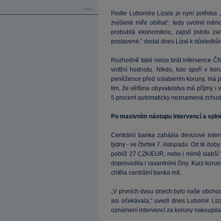
více...
Podle Lubomíra Lízala je nyní potřeba 
zvýšené míře obíhat“, tedy uvolnit mě
probublá ekonomikou, zajistí jistotu za
postavené,“ dodal dnes Lízal k důsled
Rozhodně také nelze brát intervence ČNB
vnitřní hodnotu. Nikdo, kdo spoří v kor
peněžence před oslabením koruny, má po
tím, že většina obyvatelstva má příjmy i
5 procent automaticky neznamená zchud
Po masivním nástupu intervencí a splněn
Centrální banka zahájila devizové inte
týdny - ve čtvrtek 7. listopadu. Od té do
poblíž 27 CZK/EUR, nebo i mírně slabš
doprovodila i rasantními činy. Kurz korun
chtěla centrální banka mít.
„V prvních dvou dnech bylo naše obchodo
asi očekávala,“ uvedl dnes Lubomír Líz
oznámení intervencí za koruny nakoupila 