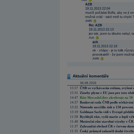
AZB
19.11.2013 22:04
musíš požádat Buffa, aby se jí oml
možná vrátí - také mně tu chybí 
AMN
Re: AZB
19.11.2013 22:13
jen tak, jsem tu dlouho nebyl,
Azb
azb
19.11.2013 22:18
ok - chápu - je tu tolik rů
provokatéři - že jsem možná
AMN
Aktuální komentáře
06.08.2026
15:57
ČNB ve vyčkávacím režimu, zvýšení s
15:31
Zásoby plynu v EU jsou pro toto obdo
14:47
Růst MercadoLibre akceleruje na 50 %
14:37
Bankovní rada ČNB podle očekávání 
13:32
Nintendo navýšilo zisk o 150 procen
13:19
Goldman Sachs vidí v Evropě přehlíže
11:59
Rychlejší růst, vyšší marže a lepší v
11:40
Meziroční růst stavební výroby v ČR
11:37
Zahraniční obchod ČR v červnu skonč
11:35
Český průmysl zakončil druhé čtvrtlet