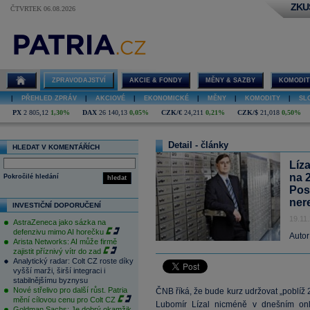
ZKU
ČTVRTEK 06.08.2026
ZPRAVODAJSTVÍ
AKCIE & FONDY
MĚNY & SAZBY
KOMODIT
|
PŘEHLED ZPRÁV
|
AKCIOVÉ
|
EKONOMICKÉ
|
MĚNY
|
KOMODITY
|
SL
PX
2 805,12
1,30%
DAX
26 140,13
0,05%
CZK/€
24,211
0,21%
CZK/$
21,018
0,50%
Detail - články
HLEDAT V KOMENTÁŘÍCH
Líz
na 
Pokročilé hledání
hledat
Pos
ner
INVESTIČNÍ DOPORUČENÍ
19.11
AstraZeneca jako sázka na
defenzivu mimo AI horečku
Autor
Arista Networks: AI může firmě
zajistit příznivý vítr do zad
Analytický radar: Colt CZ roste díky
vyšší marži, širší integraci i
stabilnějšímu byznysu
Nové střelivo pro další růst. Patria
ČNB říká, že bude kurz udržovat „poblíž
mění cílovou cenu pro Colt CZ
Lubomír Lízal nicméně v dnešním onli
Goldman Sachs: Je dobrý okamžik