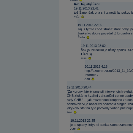
Re: Jáj, aký úkol
19.11.2013 22:41
tož Šaňo, šak ona si i ta netáhla, pokud
mša
19.11.2013 22:55
Jáj, s týmto choď strašiť staré baby, 
Junkerko dobre povedal. Z Bruselka s
Šaňo
19.11.2013 23:02
šak jo, bruselko je dělný spolek. S
Lízal :))
mša
20.11.2013 4:18
http://czech.ruvr.ru/2013_11_19
Internetu/
Azb
19.11.2013 20:44
"Za koruny, které jsme při intervencích vydal
ČNB získáme kvalitní zahraniční cenné papíry,
rady ČNB." ... jak muze neco koupene za cosi 
bankovnictvi je absolutni podvod a singer i liz
jakykoliv stat na tyto podvody vubec pristoupi
Azb
19.11.2013 21:35
je to spatny, kdyz si banka zacne zamenova
Azb