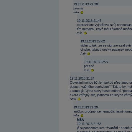
19.11.2013 21:38
přesně
mša
19.11.2013 21:47
exprezident vyjadřoval svůj nesouhla
tím nemazal, když měl zákonné možno
mša
19.11.2013 22:02
vidim to tak, ze se sigr zavazal vyt
cinske. takovy cesky pasacek neboli 
Azb
19.11.2013 22:27
přesně
mša
19.11.2013 21:24
Odvoláni mohou být jen pokud přestanou 
dopustí vážného pochybení." Tak to by moh
zastupující /jeho slovy/deset milionů "podd
skoro veřejný slib, jednomu ze svých věrný
AMN
19.11.2013 21:29
aničko, pročpak se nenaučíš jasně form
mša
MŠA
19.11.2013 21:58
já si ponechám své "žvatlání " a tobě