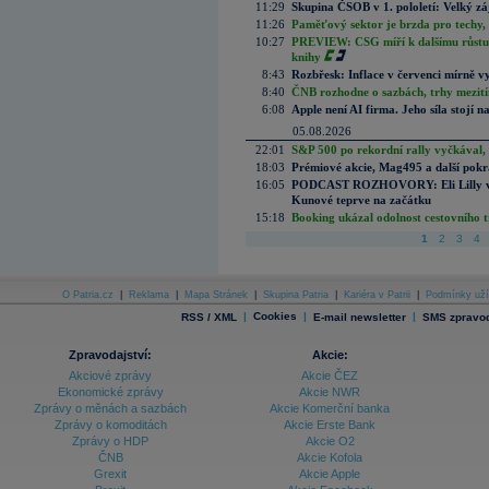
11:29
Skupina ČSOB v 1. pololetí: Velký zá
11:26
Paměťový sektor je brzda pro techy,
10:27
PREVIEW: CSG míří k dalšímu růstu.
knihy
8:43
Rozbřesk: Inflace v červenci mírně v
8:40
ČNB rozhodne o sazbách, trhy mezitím
6:08
Apple není AI firma. Jeho síla stojí n
05.08.2026
22:01
S&P 500 po rekordní rally vyčkával,
18:03
Prémiové akcie, Mag495 a další pokr
16:05
PODCAST ROZHOVORY: Eli Lilly vs. 
Kunové teprve na začátku
15:18
Booking ukázal odolnost cestovního trh
1
2
3
4
O Patria.cz
|
Reklama
|
Mapa Stránek
|
Skupina Patria
|
Kariéra v Patrii
|
Podmínky uží
|
Cookies
|
|
RSS / XML
E-mail newsletter
SMS zpravod
Zpravodajství:
Akcie:
Akciové zprávy
Akcie ČEZ
Ekonomické zprávy
Akcie NWR
Zprávy o měnách a sazbách
Akcie Komerční banka
Zprávy o komoditách
Akcie Erste Bank
Zprávy o HDP
Akcie O2
ČNB
Akcie Kofola
Grexit
Akcie Apple