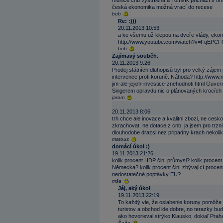
munice čnb vystřílena a Tomšík přichází s t
česká ekonomika možná vrací do recese
bob
Re: :)))
20.11.2013 10:53
a ke všemu už klepou na dveře vlády, ekono
http://www.youtube.com/watch?v=FqEPC
bob
Zajímavý souběh.
20.11.2013 9:26
Prodej státních dluhopisů byl pro velký záje
intervence proti koruně. Náhoda? http://www.no
jim-ale-jejich-investice-znehodnoti.html Guve
Singerem opravdu nic o plánovaných krocích ne
jarom
20.11.2013 8:06
trh chce ale inovace a kvalitni zbozi, ne cesko
zkrachovat. ne dotace z cnb. ja jsem pro trzn
dlouhodobe drazsi nez pripadny krach nekolik
matous
domácí úkol :)
19.11.2013 21:26
kolik procent HDP činí průmysl? kolik procent
Německa? kolik procent činí zbývající proc
nedostatečné poptávky EU?
mša
Jáj, aký úkol
19.11.2013 22:19
To každý vie, že oslabenie koruny pomôže 
turistov a obchod ide dobre, no terazky bude
ako hovorieval strýko Klausko, dokiaľ Prah
Šaňo