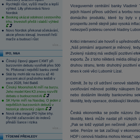
Rychlejší růst, vyšší marže a lepší
Viceguvernér centrální banky Vladimír
výhled. Lilly překonává Novo
jejich hlavní přínos udržení a tvorbu n
Nordisk
Booking ukázal odolnost cestovního
domácího produktu, které by byly v 
trhu. Investoři přešli i slabší výhled
prosperitu země stejně jako vysoká inflac
nebezpečí poklesu cenové hladiny Lubom
Novo Nordisk překonal očekávání,
akcie přesto klesají. Investoři řeší
marže a budoucí růst
Kritici intervencí ale hovoří o upřednostň
více...
„Náš primární argument je měnový, tedy 
Zvolený nástroj má vedlejší pozitivní e
IPO, M&A
exportu. Že z toho některá média dělají p
Čínský čipový gigant CXMT při
druhou stranu, tento druhotný pozitivní
burzovním debutu vystřelil přes 500
%. Překonal i největší banku země
dnes k celé věci Lubomír Lízal.
Stát by mohl dát na burzu až 40
procent akcií pražského letiště v
roce 2028, řekl Babiš
Odmítl, že by cíl udržení cenové stabilit
Čínský Moonshot AI míří na burzu.
uvolňování měnové politiky nákupem čes
Jeho model Kimi K3 znovu rozvířil
nebo dodáním likvidity bankovnímu sek
debatu o budoucnosti AI
SK Hynix míří na Nasdaq. O jeden z
likvidity, tedy operace, dodávající likvid
největších burzovních debutů v
historii je obrovský zájem
Česká ekonomika se podle názoru člen
Nová vlna mega IPO hýbe trhy.
Rychlé zařazování do indexů
likvidity, která může nastat při nízkýc
přináší šance i rizika
„Pak se totiž vyplatí jen nečinně „sedě
více...
sebe. Peníze se tak začínají v ekonomice
HDP i cenová hladina mohou klesat,“ upo
TÝDENNÍ PŘEHLEDY