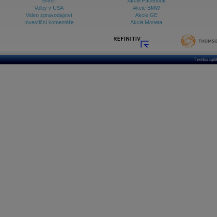
Brexit
Akcie Facebook
Volby v USA
Akcie BMW
Video zpravodajství
Akcie GE
Investiční komentáře
Akcie Moneta
Tvorba apl