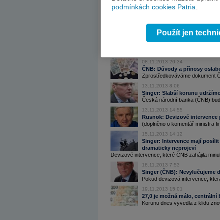
podmínkách cookies Patria
.
ČNB včera nakoupila eura za m
(+komentáře)
Česká národní banka včera ve snaze podtrhn
08.11.2013 17:17
Použít jen techn
Tomšík (ČNB): Intervence zabr
Deflace by bolela víc
Hlavní přínos devizových intervencí vidí Česk
08.11.2013 20:34
ČNB: Důvody a přínosy oslaben
Zprostředkováváme dokument Č
13.11.2013 8:06
Singer: Slabší korunu udržím
Česká národní banka (ČNB) bude 
13.11.2013 14:55
Rusnok: Devizové intervence 
(doplněno o komentář ministra fi
15.11.2013 14:12
Singer: Intervence mají posíl
dramaticky neprojeví
Devizové intervence, které ČNB zahájila minu
18.11.2013 7:53
Singer (ČNB): Nevylučujeme d
Pokud devizová intervence, která
19.11.2013 15:01
27,0 je možná málo, centrální 
Korunu dnes vyvedla z klidu znov