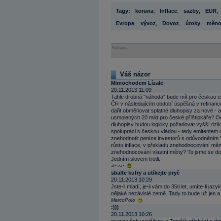
Tagy:
koruna
,
Inflace
,
sazby
,
EUR
,
Evropa
,
vývoz
,
Dovoz
,
úroky
,
měnov
Reklama
Váš názor
Mimochodem Lízale
20.11.2013 11:09
Tahle drobná "náhoda" bude mít pro českou 
ČR v následujícím období úspěšná v refinanco
dařit obměńovat splatné dluhopisy za nové - a
usmolených 20 mild pro české příštipkáře? Od
dluhopisy budou logicky požadovat vyšší rizi
spolupráci s českou vládou - tedy emitentem 
znehodnotit peníze investorů s odůvodněním 
růstu inflace, v překladu znehodnocování měn
znehodnocování vlastní měny? To jsme se dost
Jedním slovem trotli.
Jesse
sbalte kufry a utíkejte pryč
20.11.2013 10:29
Jste-li mladí, je-li vám do 35ti let, umíte-li j
nějaké nezávislé země. Tady to bude už jen a 
MarcoPolo
:)))
20.11.2013 10:26