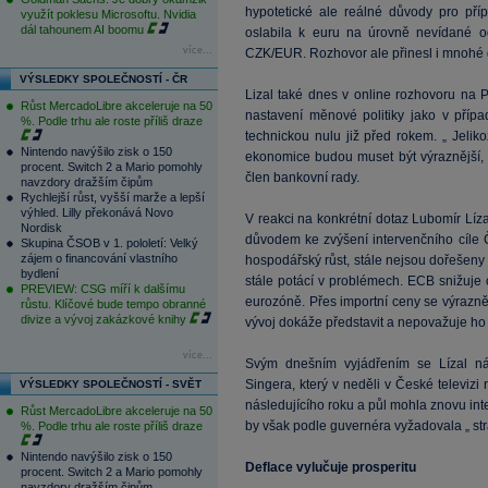
hypotetické ale reálné důvody pro pří
využít poklesu Microsoftu. Nvidia
dál tahounem AI boomu
oslabila k euru na úrovně nevídané 
více...
CZK/EUR. Rozhovor ale přinesl i mnohé d
VÝSLEDKY SPOLEČNOSTÍ - ČR
Lizal také dnes v online rozhovoru na P
Růst MercadoLibre akceleruje na 50
nastavení měnové politiky jako v příp
%. Podle trhu ale roste příliš draze
technickou nulu již před rokem. „ Jeliko
Nintendo navýšilo zisk o 150
ekonomice budou muset být výraznější, 
procent. Switch 2 a Mario pomohly
člen bankovní rady.
navzdory dražším čipům
Rychlejší růst, vyšší marže a lepší
výhled. Lilly překonává Novo
V reakci na konkrétní dotaz Lubomír Líza
Nordisk
důvodem ke zvýšení intervenčního cíle
Skupina ČSOB v 1. pololetí: Velký
zájem o financování vlastního
hospodářský růst, stále nejsou dořešeny
bydlení
stále potácí v problémech. ECB snižuje 
PREVIEW: CSG míří k dalšímu
eurozóně. Přes importní ceny se výrazně p
růstu. Klíčové bude tempo obranné
divize a vývoj zakázkové knihy
vývoj dokáže představit a nepovažuje ho z
více...
Svým dnešním vyjádřením se Lízal ná
Singera, který v neděli v České televizi
VÝSLEDKY SPOLEČNOSTÍ - SVĚT
následujícího roku a půl mohla znovu int
Růst MercadoLibre akceleruje na 50
by však podle guvernéra vyžadovala „ s
%. Podle trhu ale roste příliš draze
Nintendo navýšilo zisk o 150
Deflace vylučuje prosperitu
procent. Switch 2 a Mario pomohly
navzdory dražším čipům