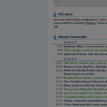
Reklama
Váš názor
Na tomto místě můžete zahájit diskusi. Zatím
pouze přihlášení uživatelé (
Přihlásit
). Pokud ne
zde
.
Aktuální komentáře
06.08.2026
8:43
Rozbřesk: Inflace v červenci mírně v
8:40
ČNB rozhodne o sazbách, trhy mezitím
6:08
Apple není AI firma. Jeho síla stojí n
05.08.2026
22:01
S&P 500 po rekordní rally vyčkával,
18:03
Prémiové akcie, Mag495 a další pokr
16:05
PODCAST ROZHOVORY: Eli Lilly vs. 
Kunové teprve na začátku
15:18
Booking ukázal odolnost cestovního trh
14:31
Novo Nordisk překonal očekávání, akci
13:36
Disney překonal očekávání. Streamova
13:23
Trh potrestal AMD příliš. AI příběh p
11:58
SpaceX roste raketovým tempem, inves
11:19
Geopolitika trhům svědčí, zatímco v
11:11
Nálada v německém automobilovém prů
10:30
Útraty domácností dále rostou, malo