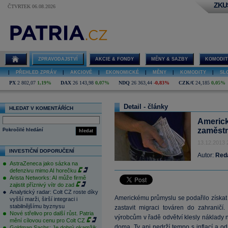
ZKU
ČTVRTEK 06.08.2026
ZPRAVODAJSTVÍ
AKCIE & FONDY
MĚNY & SAZBY
KOMODIT
|
PŘEHLED ZPRÁV
|
AKCIOVÉ
|
EKONOMICKÉ
|
MĚNY
|
KOMODITY
|
SL
PX
2 802,07
1,19%
DAX
26 143,98
0,07%
NDQ
26 363,44
-0,83%
CZK/€
24,185
0,05%
Detail - články
HLEDAT V KOMENTÁŘÍCH
Americk
zaměstn
Pokročilé hledání
hledat
13.12.2013 
INVESTIČNÍ DOPORUČENÍ
Autor:
Red
AstraZeneca jako sázka na
defenzivu mimo AI horečku
Arista Networks: AI může firmě
zajistit příznivý vítr do zad
Analytický radar: Colt CZ roste díky
Americkému průmyslu se podařilo získat 
vyšší marži, širší integraci i
stabilnějšímu byznysu
zastavit migraci továren do zahraničí
Nové střelivo pro další růst. Patria
výrobcům v řadě odvětví klesly náklady 
mění cílovou cenu pro Colt CZ
doma. Ty ani nedrží tempo s
inflací
a od 
Goldman Sachs: Je dobrý okamžik