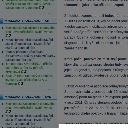
využít poklesu Microsoftu. Nvidia
ekonomice jako celku přitom po započte
dál tahounem AI boomu
více...
Z hlediska zaměstnanosti industriální p
VÝSLEDKY SPOLEČNOSTÍ - ČR
12 let až do roku 2010, kdy se počet pra
v době začátku mobilizace zdrojů pro d
Booking ukázal odolnost cestovního
trhu. Investoři přešli i slabší výhled
velké naděje přírůstek 500 tisíc průmysl
Barack Obama dokonce hovořil o „prům
Novo Nordisk překonal očekávání,
stagnace, i když ekonomika jako c
akcie přesto klesají. Investoři řeší
marže a budoucí růst
zaměstnanosti.
Disney překonal očekávání.
Streamovací služby i zábavní parky
Krom počtu pracovních míst stojí podle 
dál táhnou růst zisků
Trh potrestal AMD příliš. AI příběh
který dřív platil za oporu střední třídy
pokračuje a růst by měl dál
jejich spojenci bijí na poplach. Průmyslo
zrychlovat
způsob, jak udržet výrobu ve Spojených s
SpaceX roste raketovým tempem,
investory ale děsí účet za AI a
Starship
Statistiky Americké asociace průmyslový
více...
Spojených států v posledních 15 letec
VÝSLEDKY SPOLEČNOSTÍ - SVĚT
americký podíl na globálním exportu pr
v roce 2011, Čína ve stejném období mo
Booking ukázal odolnost cestovního
trhu. Investoři přešli i slabší výhled
jen mírně – z 22 % na 20 %. Od roku
technologického pokroku a finanční krize
Novo Nordisk překonal očekávání,
akcie přesto klesají. Investoři řeší
marže a budoucí růst
Obrat posledních čtyř let analytici př
Disney překonal očekávání.