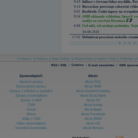
9:43
Inflace v červenci lehce zrychlila. Pot
9:14
Bezvavlasy potvrzuje celoroční výhl
9:01
Rozbřesk: České úspory na evropském
8:54
AMD zklamalo výhledem, SpaceX vydě
naděje na otevření Hormuzu
6:06
Fed mlčí, trh utahuje podmínky. Nejis
04.08.2026
17:02
Definitivní proražení stoletého trend
1
2
3
4
O Patria.cz
|
Reklama
|
Mapa Stránek
|
Skupina Patria
|
Kariéra v Patrii
|
Podmínky uží
|
Cookies
|
|
RSS / XML
E-mail newsletter
SMS zpravod
Zpravodajství:
Akcie:
Akciové zprávy
Akcie ČEZ
Ekonomické zprávy
Akcie NWR
Zprávy o měnách a sazbách
Akcie Komerční banka
Zprávy o komoditách
Akcie Erste Bank
Zprávy o HDP
Akcie O2
ČNB
Akcie Kofola
Grexit
Akcie Apple
Brexit
Akcie Facebook
Volby v USA
Akcie BMW
Video zpravodajství
Akcie GE
Investiční komentáře
Akcie Moneta