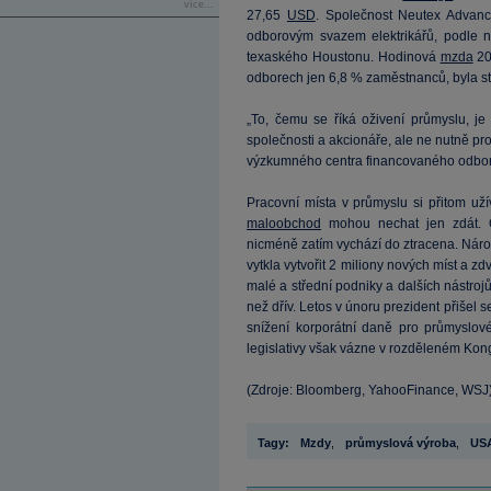
více...
27,65
USD
. Společnost Neutex Advan
odborovým svazem elektrikářů, podle 
texaského Houstonu. Hodinová
mzda
20
odborech jen 6,8 % zaměstnanců, byla 
„To, čemu se říká oživení průmyslu, je
společnosti a akcionáře, ale ne nutně p
výzkumného centra financovaného odbo
Pracovní místa v průmyslu si přitom užíva
maloobchod
mohou nechat jen zdát. 
nicméně zatím vychází do ztracena. Národn
vytkla vytvořit 2 miliony nových míst a z
malé a střední podniky a dalších nástrojů
než dřív. Letos v únoru prezident přišel 
snížení korporátní daně pro průmysl
legislativy však vázne v rozděleném Kon
(Zdroje: Bloomberg, YahooFinance, WSJ
Tagy:
Mzdy
,
průmyslová výroba
,
US