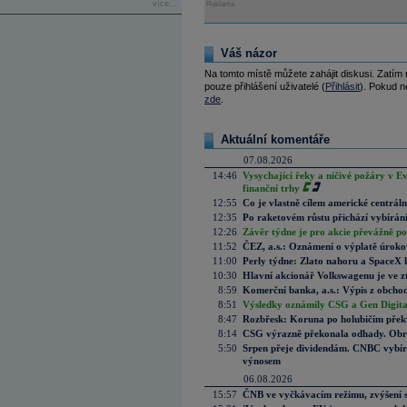
více...
Reklama
Váš názor
Na tomto místě můžete zahájit diskusi. Zatím
pouze přihlášení uživatelé (
Přihlásit
). Pokud ne
zde
.
Aktuální komentáře
07.08.2026
14:46
Vysychající řeky a ničivé požáry v E
finanční trhy
12:55
Co je vlastně cílem americké centrál
12:35
Po raketovém růstu přichází vybírán
12:26
Závěr týdne je pro akcie převážně po
11:52
ČEZ, a.s.: Oznámení o výplatě úrok
11:00
Perly týdne: Zlato nahoru a SpaceX 
10:30
Hlavní akcionář Volkswagenu je ve z
8:59
Komerční banka, a.s.: Výpis z obchod
8:51
Výsledky oznámily CSG a Gen Digital
8:47
Rozbřesk: Koruna po holubičím přek
8:14
CSG výrazně překonala odhady. Obran
5:50
Srpen přeje dividendám. CNBC vybírá
výnosem
06.08.2026
15:57
ČNB ve vyčkávacím režimu, zvýšení s