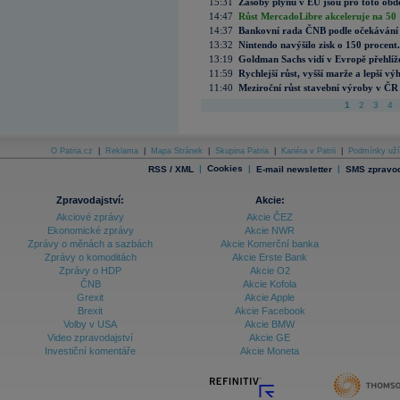
15:31
Zásoby plynu v EU jsou pro toto obdo
14:47
Růst MercadoLibre akceleruje na 50 %
14:37
Bankovní rada ČNB podle očekávání 
13:32
Nintendo navýšilo zisk o 150 procen
13:19
Goldman Sachs vidí v Evropě přehlíže
11:59
Rychlejší růst, vyšší marže a lepší v
11:40
Meziroční růst stavební výroby v ČR
1
2
3
4
O Patria.cz
|
Reklama
|
Mapa Stránek
|
Skupina Patria
|
Kariéra v Patrii
|
Podmínky uží
|
Cookies
|
|
RSS / XML
E-mail newsletter
SMS zpravod
Zpravodajství:
Akcie:
Akciové zprávy
Akcie ČEZ
Ekonomické zprávy
Akcie NWR
Zprávy o měnách a sazbách
Akcie Komerční banka
Zprávy o komoditách
Akcie Erste Bank
Zprávy o HDP
Akcie O2
ČNB
Akcie Kofola
Grexit
Akcie Apple
Brexit
Akcie Facebook
Volby v USA
Akcie BMW
Video zpravodajství
Akcie GE
Investiční komentáře
Akcie Moneta