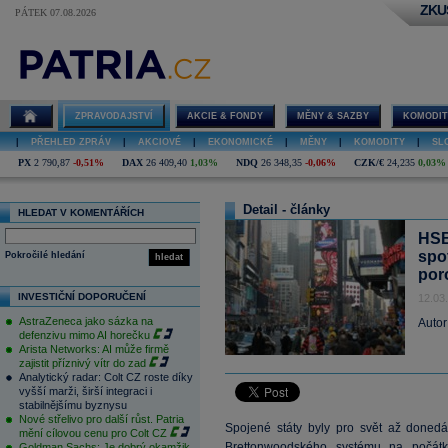
ZKU
PÁTEK 07.08.2026
ZPRAVODAJSTVÍ
AKCIE & FONDY
MĚNY & SAZBY
KOMODIT
|
PŘEHLED ZPRÁV
|
AKCIOVÉ
|
EKONOMICKÉ
|
MĚNY
|
KOMODITY
|
SL
PX
2 790,87
-0,51%
DAX
26 409,40
1,03%
NDQ
26 348,35
-0,06%
CZK/€
24,235
0,03%
Detail - články
HLEDAT V KOMENTÁŘÍCH
HSB
spo
Pokročilé hledání
hledat
por
INVESTIČNÍ DOPORUČENÍ
12.03
AstraZeneca jako sázka na
Autor
defenzivu mimo AI horečku
Arista Networks: AI může firmě
zajistit příznivý vítr do zad
Analytický radar: Colt CZ roste díky
vyšší marži, širší integraci i
stabilnějšímu byznysu
Nové střelivo pro další růst. Patria
Spojené státy byly pro svět až donedá
mění cílovou cenu pro Colt CZ
Brettonwoodského systému na počátk
Goldman Sachs: Je dobrý okamžik