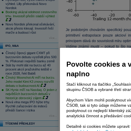
výhled. Lilly překonává Novo
Nordisk
Booking ukázal odolnost cestovního
trhu. Investoři přešli i slabší výhled
Novo Nordisk překonal očekávání,
akcie přesto klesají. Investoři řeší
Je podobným chováním specifický pouz
marže a budoucí růst
primitivní extrapolace pouze akcioví 
více...
principem dává do souvislosti míru opti
IPO, M&A
Vidíme známý mustr – pokud to šlo nah
naopak. Podle Williamse přitom nejde 
Čínský čipový gigant CXMT při
burzovním debutu vystřelil přes 500
chovají a uvažují lidé v zemích jako je No
%. Překonal i největší banku země
Povolte cookies a 
Stát by mohl dát na burzu až 40
procent akcií pražského letiště v
naplno
roce 2028, řekl Babiš
Čínský Moonshot AI míří na burzu.
Jeho model Kimi K3 znovu rozvířil
Stačí kliknout na tlačítko „Souhla
debatu o budoucnosti AI
skupinu ČSOB a vybrané třetí stran
SK Hynix míří na Nasdaq. O jeden z
největších burzovních debutů v
historii je obrovský zájem
Abychom Vám mohli poskytnout víc
Nová vlna mega IPO hýbe trhy.
ČSOB, tak si tyto údaje můžeme vz
Rychlé zařazování do indexů
poskytnout co nejlepší klientský zá
přináší šance i rizika
analytická činnost a předávání coo
více...
TÝDENNÍ PŘEHLEDY
Detailně si cookies můžete upravit