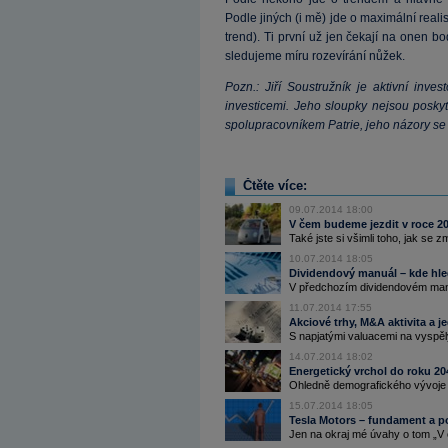
Podle jiných (i mě) jde o maximální rea
trend). Ti první už jen čekají na onen b
sledujeme míru rozevírání nůžek.
Pozn.: Jiří Soustružník je aktivní inv
investicemi. Jeho sloupky nejsou poskyt
spolupracovníkem Patrie, jeho názory se
Čtěte více:
09.07.2014 18:00
V čem budeme jezdit v roce 2
Také jste si všimli toho, jak se 
10.07.2014 18:05
Dividendový manuál – kde hle
V předchozím dividendovém manuá
11.07.2014 17:55
Akciové trhy, M&A aktivita a
S napjatými valuacemi na vyspělých
14.07.2014 18:02
Energetický vrchol do roku 2
Ohledně demografického vývoje ně
15.07.2014 18:05
Tesla Motors – fundament a p
Jen na okraj mé úvahy o tom „V 