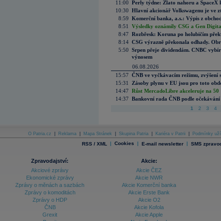
11:00
Perly týdne: Zlato nahoru a SpaceX 
10:30
Hlavní akcionář Volkswagenu je ve z
8:59
Komerční banka, a.s.: Výpis z obchod
8:51
Výsledky oznámily CSG a Gen Digital
8:47
Rozbřesk: Koruna po holubičím přek
8:14
CSG výrazně překonala odhady. Obran
5:50
Srpen přeje dividendám. CNBC vybírá
výnosem
06.08.2026
15:57
ČNB ve vyčkávacím režimu, zvýšení s
15:31
Zásoby plynu v EU jsou pro toto obdo
14:47
Růst MercadoLibre akceleruje na 50 %
14:37
Bankovní rada ČNB podle očekávání 
1
2
3
4
O Patria.cz
|
Reklama
|
Mapa Stránek
|
Skupina Patria
|
Kariéra v Patrii
|
Podmínky uží
|
Cookies
|
|
RSS / XML
E-mail newsletter
SMS zpravod
Zpravodajství:
Akcie:
Akciové zprávy
Akcie ČEZ
Ekonomické zprávy
Akcie NWR
Zprávy o měnách a sazbách
Akcie Komerční banka
Zprávy o komoditách
Akcie Erste Bank
Zprávy o HDP
Akcie O2
ČNB
Akcie Kofola
Grexit
Akcie Apple