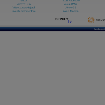
Brexit
Akcie Facebook
Volby v USA
Akcie BMW
Video zpravodajství
Akcie GE
Investiční komentáře
Akcie Moneta
Tvorba apl