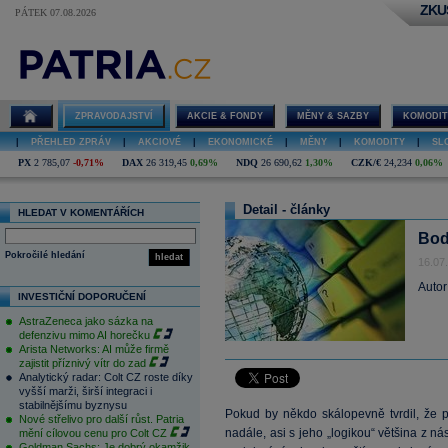
ZKU
PÁTEK 07.08.2026
ZPRAVODAJSTVÍ
AKCIE & FONDY
MĚNY & SAZBY
KOMODIT
|
PŘEHLED ZPRÁV
|
AKCIOVÉ
|
EKONOMICKÉ
|
MĚNY
|
KOMODITY
|
SL
PX
2 785,07
-0,71%
DAX
26 319,45
0,69%
NDQ
26 690,62
1,30%
CZK/€
24,234
0,06%
Detail - články
HLEDAT V KOMENTÁŘÍCH
Bod
Pokročilé hledání
hledat
16.07
Autor
INVESTIČNÍ DOPORUČENÍ
AstraZeneca jako sázka na
defenzivu mimo AI horečku
Arista Networks: AI může firmě
zajistit příznivý vítr do zad
Analytický radar: Colt CZ roste díky
vyšší marži, širší integraci i
stabilnějšímu byznysu
Pokud by někdo skálopevně tvrdil, že p
Nové střelivo pro další růst. Patria
nadále, asi s jeho „logikou“ většina z ná
mění cílovou cenu pro Colt CZ
Goldman Sachs: Je dobrý okamžik