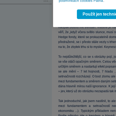
podmínkách cookies Patria
.
více...
Použít jen techn
Obrázky nejsou ničím menším než (další
naopak budou mít trendaři. Vlastně je na
věří, že „když včera svítilo slunce, musí sv
Hedge fondy, které se prokazatelně domn
předražené, se i přesto stále vezly s trhe
na to, že zbytek trhu si to myslel. Keyn
To nejdůležitější, co se s obrázky pojí
se vše otáčí opačným směrem. Celou věc
určitým směrem a nastartují efekt popsan
se ale mění – 7 let hojnosti, 7 hladu 
setrvačnosti rozcházejí. O bod zlomu ale 
mezi fundamentem a směrem daným setrvačn
dána hlavně mírou naší ignorance. K její
– jev, který už do obrázku nezapadá tak 
Tak jednoduché, jak jsem nastínil, to al
mezi fundamentem a setrvačností nen
ekonomiku ...). Typickým příkladem nen
Podle někoho jde o trendem a hlavně n