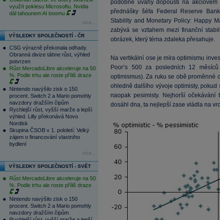
podobné úvahy dopouští na akciovém t
využít poklesu Microsoftu. Nvidia
přednášky šéfa Federal Reserve Bank
dál tahounem AI boomu
Stability and Monetary Policy: Happy M
více...
zabývá se vztahem mezi finanční stabili
VÝSLEDKY SPOLEČNOSTÍ - ČR
obrázek, který téma zdaleka přesahuje.
CSG výrazně překonala odhady.
Obranná divize táhne růst, výhled
Na vertikální ose je míra optimismu inve
potvrzen
Poor’s 500 za posledních 12 měsíců
Růst MercadoLibre akceleruje na 50
%. Podle trhu ale roste příliš draze
optimismus). Za ruku se obě proměnné drží
ohledně dalšího vývoje optimisty, pokud 
Nintendo navýšilo zisk o 150
naopak pesimisty. Nejhorší očekávání
procent. Switch 2 a Mario pomohly
navzdory dražším čipům
dosáhl dna, ta nejlepší zase vládla na vr
Rychlejší růst, vyšší marže a lepší
výhled. Lilly překonává Novo
Nordisk
Skupina ČSOB v 1. pololetí: Velký
zájem o financování vlastního
bydlení
více...
VÝSLEDKY SPOLEČNOSTÍ - SVĚT
Růst MercadoLibre akceleruje na 50
%. Podle trhu ale roste příliš draze
Nintendo navýšilo zisk o 150
procent. Switch 2 a Mario pomohly
navzdory dražším čipům
Rychlejší růst, vyšší marže a lepší