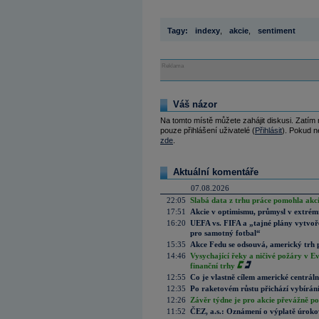
Tagy:
indexy
,
akcie
,
sentiment
Reklama
Váš názor
Na tomto místě můžete zahájit diskusi. Zatím
pouze přihlášení uživatelé (
Přihlásit
). Pokud ne
zde
.
Aktuální komentáře
07.08.2026
22:05
Slabá data z trhu práce pomohla akc
17:51
Akcie v optimismu, průmysl v extrémn
16:20
UEFA vs. FIFA a „tajné plány vytvoř
pro samotný fotbal“
15:35
Akce Fedu se odsouvá, americký trh 
14:46
Vysychající řeky a ničivé požáry v E
finanční trhy
12:55
Co je vlastně cílem americké centrál
12:35
Po raketovém růstu přichází vybírán
12:26
Závěr týdne je pro akcie převážně po
11:52
ČEZ, a.s.: Oznámení o výplatě úrok