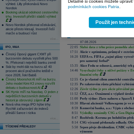
Detailně si cookies můžete upravit
výhled. Lilly překonává Novo
podmínkách cookies Patria
.
Váš názor
Nordisk
Booking ukázal odolnost cestovního
Na tomto místě můžete zahájit diskusi. Zatím
trhu. Investoři přešli i slabší výhled
pouze přihlášení uživatelé (
Přihlásit
). Pokud ne
Použít jen techn
zde
.
Novo Nordisk překonal očekávání,
akcie přesto klesají. Investoři řeší
marže a budoucí růst
Aktuální komentáře
více...
07.08.2026
IPO, M&A
22:05
Slabá data z trhu práce pomohla akc
17:51
Akcie v optimismu, průmysl v extrémn
Čínský čipový gigant CXMT při
16:20
UEFA vs. FIFA a „tajné plány vytvoř
burzovním debutu vystřelil přes 500
pro samotný fotbal“
%. Překonal i největší banku země
15:35
Akce Fedu se odsouvá, americký trh 
Stát by mohl dát na burzu až 40
14:46
Vysychající řeky a ničivé požáry v E
procent akcií pražského letiště v
finanční trhy
roce 2028, řekl Babiš
Čínský Moonshot AI míří na burzu.
12:55
Co je vlastně cílem americké centrál
Jeho model Kimi K3 znovu rozvířil
12:35
Po raketovém růstu přichází vybírán
debatu o budoucnosti AI
12:26
Závěr týdne je pro akcie převážně po
SK Hynix míří na Nasdaq. O jeden z
11:52
ČEZ, a.s.: Oznámení o výplatě úrok
největších burzovních debutů v
11:00
Perly týdne: Zlato nahoru a SpaceX 
historii je obrovský zájem
10:30
Hlavní akcionář Volkswagenu je ve z
Nová vlna mega IPO hýbe trhy.
8:59
Komerční banka, a.s.: Výpis z obchod
Rychlé zařazování do indexů
přináší šance i rizika
8:51
Výsledky oznámily CSG a Gen Digital
8:47
Rozbřesk: Koruna po holubičím přek
více...
8:14
CSG výrazně překonala odhady. Obran
TÝDENNÍ PŘEHLEDY
5:50
Srpen přeje dividendám. CNBC vybírá
výnosem