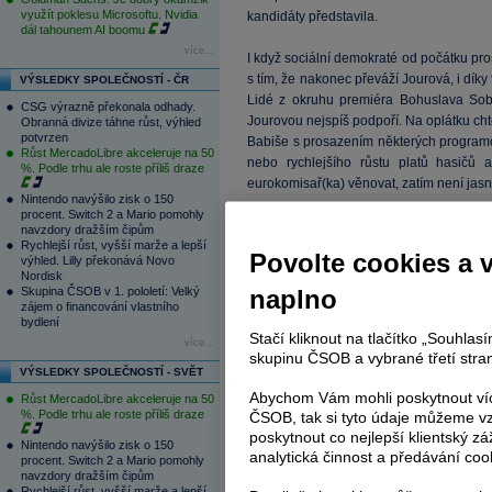
využít poklesu Microsoftu. Nvidia
kandidáty představila.
dál tahounem AI boomu
více...
I když sociální demokraté od počátku pro
s tím, že nakonec převáží Jourová, i díky
VÝSLEDKY SPOLEČNOSTÍ - ČR
Lidé z okruhu premiéra Bohuslava Sobo
CSG výrazně překonala odhady.
Jourovou nejspíš podpoří. Na oplátku chtě
Obranná divize táhne růst, výhled
potvrzen
Babiše s prosazením některých programov
Růst MercadoLibre akceleruje na 50
nebo rychlejšího růstu platů hasičů 
%. Podle trhu ale roste příliš draze
eurokomisař(ka) věnovat, zatím není jasn
Nintendo navýšilo zisk o 150
procent. Switch 2 a Mario pomohly
Pokud se dnes koaliční rada i vláda sku
navzdory dražším čipům
Rychlejší růst, vyšší marže a lepší
parlamentním výborem pro evropské zále
Povolte cookies a 
výhled. Lilly překonává Novo
potvrdí. Poté budou následovat vyjedn
Nordisk
ekonomických oblastí, slyšení v Evrops
Skupina ČSOB v 1. pololetí: Velký
naplno
zájem o financování vlastního
komisi jako celku.
bydlení
Stačí kliknout na tlačítko „Souhla
více...
Zdroj: ČTK
skupinu ČSOB a vybrané třetí stran
VÝSLEDKY SPOLEČNOSTÍ - SVĚT
Abychom Vám mohli poskytnout víc
Růst MercadoLibre akceleruje na 50
Tagy:
vláda ČR
%. Podle trhu ale roste příliš draze
ČSOB, tak si tyto údaje můžeme vz
poskytnout co nejlepší klientský zá
Nintendo navýšilo zisk o 150
analytická činnost a předávání coo
Reklama
procent. Switch 2 a Mario pomohly
navzdory dražším čipům
Rychlejší růst, vyšší marže a lepší