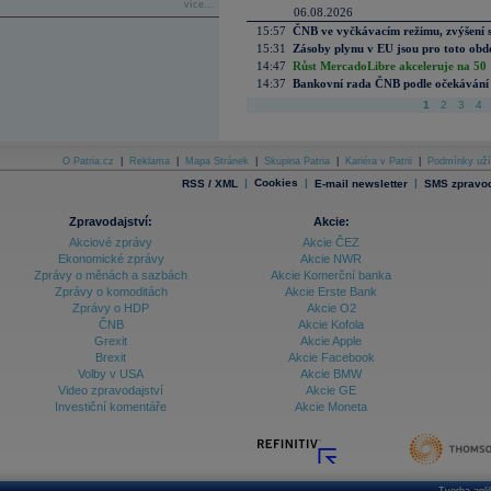
více...
06.08.2026
15:57
ČNB ve vyčkávacím režimu, zvýšení s
15:31
Zásoby plynu v EU jsou pro toto obdo
14:47
Růst MercadoLibre akceleruje na 50 %
14:37
Bankovní rada ČNB podle očekávání 
1
2
3
4
O Patria.cz
|
Reklama
|
Mapa Stránek
|
Skupina Patria
|
Kariéra v Patrii
|
Podmínky uží
|
Cookies
|
|
RSS / XML
E-mail newsletter
SMS zpravod
Zpravodajství:
Akcie:
Akciové zprávy
Akcie ČEZ
Ekonomické zprávy
Akcie NWR
Zprávy o měnách a sazbách
Akcie Komerční banka
Zprávy o komoditách
Akcie Erste Bank
Zprávy o HDP
Akcie O2
ČNB
Akcie Kofola
Grexit
Akcie Apple
Brexit
Akcie Facebook
Volby v USA
Akcie BMW
Video zpravodajství
Akcie GE
Investiční komentáře
Akcie Moneta