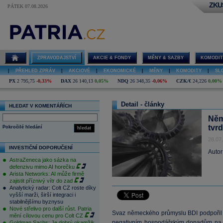
ZKU
PÁTEK 07.08.2026
ZPRAVODAJSTVÍ
AKCIE & FONDY
MĚNY & SAZBY
KOMODIT
|
PŘEHLED ZPRÁV
|
AKCIOVÉ
|
EKONOMICKÉ
|
MĚNY
|
KOMODITY
|
SL
PX
2 795,75
-0,33%
DAX
26 140,13
0,05%
NDQ
26 348,35
-0,06%
CZK/€
24,226
0,00%
Detail - články
HLEDAT V KOMENTÁŘÍCH
Něm
tvr
Pokročilé hledání
hledat
28.07
INVESTIČNÍ DOPORUČENÍ
Autor
AstraZeneca jako sázka na
defenzivu mimo AI horečku
Arista Networks: AI může firmě
zajistit příznivý vítr do zad
Analytický radar: Colt CZ roste díky
vyšší marži, širší integraci i
stabilnějšímu byznysu
Nové střelivo pro další růst. Patria
Svaz německého průmyslu BDI podpořil 
mění cílovou cenu pro Colt CZ
negativním hospodářským dopadům na 
Goldman Sachs: Je dobrý okamžik