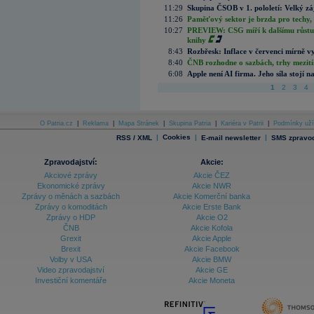
11:29
Skupina ČSOB v 1. pololetí: Velký zá
11:26
Paměťový sektor je brzda pro techy,
10:27
PREVIEW: CSG míří k dalšímu růstu.
knihy
8:43
Rozbřesk: Inflace v červenci mírně v
8:40
ČNB rozhodne o sazbách, trhy mezitím
6:08
Apple není AI firma. Jeho síla stojí n
1
2
3
4
O Patria.cz
|
Reklama
|
Mapa Stránek
|
Skupina Patria
|
Kariéra v Patrii
|
Podmínky uží
|
Cookies
|
|
RSS / XML
E-mail newsletter
SMS zpravod
Zpravodajství:
Akcie:
Akciové zprávy
Akcie ČEZ
Ekonomické zprávy
Akcie NWR
Zprávy o měnách a sazbách
Akcie Komerční banka
Zprávy o komoditách
Akcie Erste Bank
Zprávy o HDP
Akcie O2
ČNB
Akcie Kofola
Grexit
Akcie Apple
Brexit
Akcie Facebook
Volby v USA
Akcie BMW
Video zpravodajství
Akcie GE
Investiční komentáře
Akcie Moneta