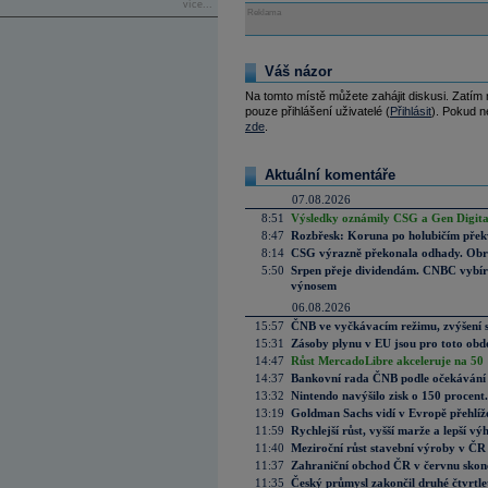
více...
Reklama
Váš názor
Na tomto místě můžete zahájit diskusi. Zatím
pouze přihlášení uživatelé (
Přihlásit
). Pokud ne
zde
.
Aktuální komentáře
07.08.2026
8:51
Výsledky oznámily CSG a Gen Digital
8:47
Rozbřesk: Koruna po holubičím přek
8:14
CSG výrazně překonala odhady. Obran
5:50
Srpen přeje dividendám. CNBC vybírá
výnosem
06.08.2026
15:57
ČNB ve vyčkávacím režimu, zvýšení s
15:31
Zásoby plynu v EU jsou pro toto obdo
14:47
Růst MercadoLibre akceleruje na 50 %
14:37
Bankovní rada ČNB podle očekávání 
13:32
Nintendo navýšilo zisk o 150 procen
13:19
Goldman Sachs vidí v Evropě přehlíže
11:59
Rychlejší růst, vyšší marže a lepší v
11:40
Meziroční růst stavební výroby v ČR
11:37
Zahraniční obchod ČR v červnu skonč
11:35
Český průmysl zakončil druhé čtvrtlet