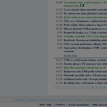
14:46
Vysychající řeky a ničivé požáry v E
finanční trhy
12:55
Co je vlastně cílem americké centrál
12:35
Po raketovém růstu přichází vybírán
12:26
Závěr týdne je pro akcie převážně po
11:52
ČEZ, a.s.: Oznámení o výplatě úrok
11:00
Perly týdne: Zlato nahoru a SpaceX 
10:30
Hlavní akcionář Volkswagenu je ve z
8:59
Komerční banka, a.s.: Výpis z obchod
8:51
Výsledky oznámily CSG a Gen Digital
8:47
Rozbřesk: Koruna po holubičím přek
8:14
CSG výrazně překonala odhady. Obran
5:50
Srpen přeje dividendám. CNBC vybírá
výnosem
06.08.2026
15:57
ČNB ve vyčkávacím režimu, zvýšení s
15:31
Zásoby plynu v EU jsou pro toto obdo
14:47
Růst MercadoLibre akceleruje na 50 %
14:37
Bankovní rada ČNB podle očekávání 
13:32
Nintendo navýšilo zisk o 150 procen
13:19
Goldman Sachs vidí v Evropě přehlíže
11:59
Rychlejší růst, vyšší marže a lepší v
1
2
3
4
O Patria.cz
|
Reklama
|
Mapa Stránek
|
Skupina Patria
|
Kariéra v Patrii
|
Podmínky uží
|
Cookies
|
|
RSS / XML
E-mail newsletter
SMS zpravod