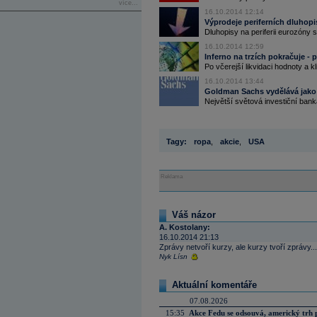
více...
16.10.2014 12:14
Výprodeje periferních dluhopi
Dluhopisy na periferii eurozóny s
16.10.2014 12:59
Inferno na trzích pokračuje - p
Po včerejší likvidaci hodnoty a 
16.10.2014 13:44
Goldman Sachs vydělává jako 
Největší světová investiční ban
Tagy:
ropa
,
akcie
,
USA
Reklama
Váš názor
A. Kostolany:
16.10.2014 21:13
Zprávy netvoří kurzy, ale kurzy tvoří zprávy...
Nyk Lísn
Aktuální komentáře
07.08.2026
15:35
Akce Fedu se odsouvá, americký trh 