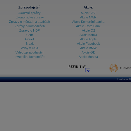
Zpravodajství:
Akcie:
Akciové zprávy
Akcie ČEZ
Ekonomické zprávy
Akcie NWR
Zprávy o měnách a sazbách
Akcie Komerční banka
Zprávy o komoditách
Akcie Erste Bank
Zprávy o HDP
Akcie O2
ČNB
Akcie Kofola
Grexit
Akcie Apple
Brexit
Akcie Facebook
Volby v USA
Akcie BMW
Video zpravodajství
Akcie GE
Investiční komentáře
Akcie Moneta
Tvorba apl