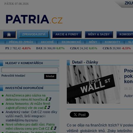
ZKU
PÁTEK 07.08.2026
ZPRAVODAJSTVÍ
AKCIE & FONDY
MĚNY & SAZBY
KOMODIT
|
PŘEHLED ZPRÁV
|
AKCIOVÉ
|
EKONOMICKÉ
|
MĚNY
|
KOMODITY
|
SL
PX
2 782,42
-0,81%
DAX
26 366,00
0,87%
CZK/€
24,242
0,05%
CZK/$
20,960
-0,33%
Detail - články
HLEDAT V KOMENTÁŘÍCH
Pro
pokr
Pokročilé hledání
hledat
kon
INVESTIČNÍ DOPORUČENÍ
16.10
AstraZeneca jako sázka na
Autor
defenzivu mimo AI horečku
Arista Networks: AI může firmě
zajistit příznivý vítr do zad
Analytický radar: Colt CZ roste díky
vyšší marži, širší integraci i
stabilnějšímu byznysu
Nové střelivo pro další růst. Patria
Co se děje na finančních trzích? V posl
mění cílovou cenu pro Colt CZ
většině globálních trhů. Zisky letošníh
Goldman Sachs: Je dobrý okamžik