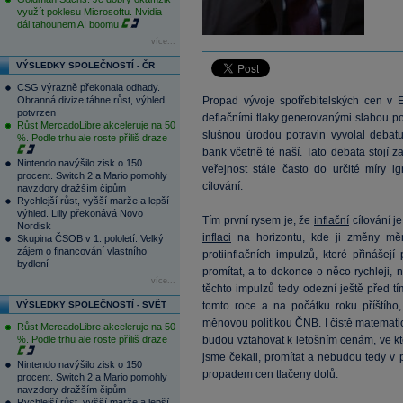
využít poklesu Microsoftu. Nvidia
dál tahounem AI boomu
více...
VÝSLEDKY SPOLEČNOSTÍ - ČR
CSG výrazně překonala odhady.
Obranná divize táhne růst, výhled
Propad vývoje spotřebitelských cen v
potvrzen
deflačními tlaky generovanými slabou p
Růst MercadoLibre akceleruje na 50
slušnou úrodou potravin vyvolal debat
%. Podle trhu ale roste příliš draze
bank včetně té naší. Tato debata stojí za
Nintendo navýšilo zisk o 150
veřejnost stále často do určité míry i
procent. Switch 2 a Mario pomohly
cílování.
navzdory dražším čipům
Rychlejší růst, vyšší marže a lepší
výhled. Lilly překonává Novo
Tím první rysem je, že
inflační
cílování j
Nordisk
inflaci
na horizontu, kde ji změny měno
Skupina ČSOB v 1. pololetí: Velký
zájem o financování vlastního
protiinflačních impulzů, které přinášej
bydlení
promítat, a to dokonce o něco rychleji,
více...
těchto impulzů tedy odezní ještě před t
VÝSLEDKY SPOLEČNOSTÍ - SVĚT
tomto roce a na počátku roku příštíh
měnovou politikou ČNB. I čistě matematick
Růst MercadoLibre akceleruje na 50
%. Podle trhu ale roste příliš draze
budou vztahovat k letošním cenám, ve kter
jsme čekali, promítat a nebudou tedy v p
Nintendo navýšilo zisk o 150
propadem cen tlačeny dolů.
procent. Switch 2 a Mario pomohly
navzdory dražším čipům
Rychlejší růst, vyšší marže a lepší