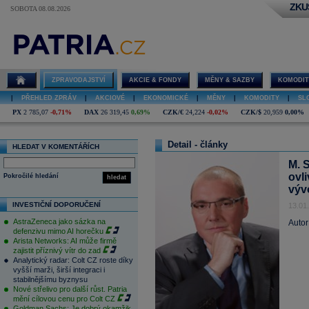
ZKU
SOBOTA 08.08.2026
ZPRAVODAJSTVÍ
AKCIE & FONDY
MĚNY & SAZBY
KOMODIT
|
PŘEHLED ZPRÁV
|
AKCIOVÉ
|
EKONOMICKÉ
|
MĚNY
|
KOMODITY
|
SL
PX
2 785,07
-0,71%
DAX
26 319,45
0,69%
CZK/€
24,224
-0,02%
CZK/$
20,959
0,00%
Detail - články
HLEDAT V KOMENTÁŘÍCH
M. 
ovl
Pokročilé hledání
hledat
výv
INVESTIČNÍ DOPORUČENÍ
13.01
AstraZeneca jako sázka na
Autor
defenzivu mimo AI horečku
Arista Networks: AI může firmě
zajistit příznivý vítr do zad
Analytický radar: Colt CZ roste díky
vyšší marži, širší integraci i
stabilnějšímu byznysu
Nové střelivo pro další růst. Patria
mění cílovou cenu pro Colt CZ
Goldman Sachs: Je dobrý okamžik