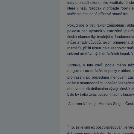
tedy pro naši ekonomiku kvalitativně st
které ji těží. Naopak v případě
ropy
i z
takže stojíme na té příznivé straně trhu.
Pokud jde o třetí faktor způsobující akt
poklesu cen výrobců v eurozóně je urči
české ekonomiky trvalejším, fundament
může z řady důvodů, jejich přiměřená di
rozměrů, příští týden dále reagovat dal
snížení očekávaných deflačních impulzů,
Shrnu-li, v tuto chvíli podle mého n
reagovala na deflační impulzy v oblasti 
prohlášení po posledním měnovém zase
došlo k dlouhodobému posílení deflační
obnovení rizik deflačního vývoje české e
bylo by třeba zvážit posun hladiny kurzo
Autorem článku je Miroslav Singer, Česk
______________
1
To, že je jimi ex post vysvětlován, je vě
2