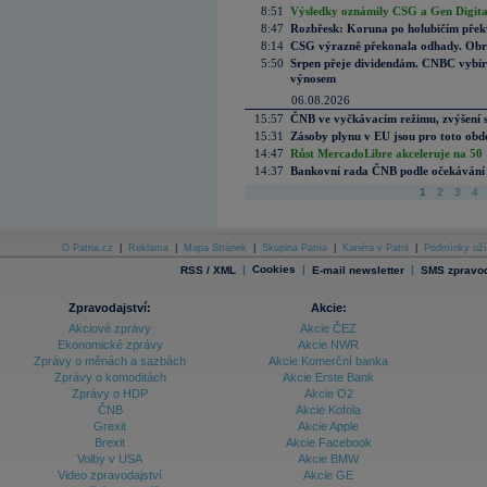
8:51
Výsledky oznámily CSG a Gen Digital
8:47
Rozbřesk: Koruna po holubičím přek
8:14
CSG výrazně překonala odhady. Obran
5:50
Srpen přeje dividendám. CNBC vybírá
výnosem
06.08.2026
15:57
ČNB ve vyčkávacím režimu, zvýšení s
15:31
Zásoby plynu v EU jsou pro toto obdo
14:47
Růst MercadoLibre akceleruje na 50 %
14:37
Bankovní rada ČNB podle očekávání 
1
2
3
4
O Patria.cz
|
Reklama
|
Mapa Stránek
|
Skupina Patria
|
Kariéra v Patrii
|
Podmínky uží
|
Cookies
|
|
RSS / XML
E-mail newsletter
SMS zpravod
Zpravodajství:
Akcie:
Akciové zprávy
Akcie ČEZ
Ekonomické zprávy
Akcie NWR
Zprávy o měnách a sazbách
Akcie Komerční banka
Zprávy o komoditách
Akcie Erste Bank
Zprávy o HDP
Akcie O2
ČNB
Akcie Kofola
Grexit
Akcie Apple
Brexit
Akcie Facebook
Volby v USA
Akcie BMW
Video zpravodajství
Akcie GE