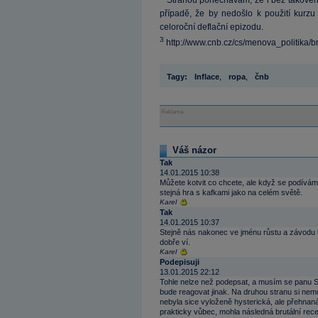
Stranou ponechávám, že i bez takového 
případě, že by nedošlo k použití kurz
celoroční deflační epizodu.
3
http://www.cnb.cz/cs/menova_politika/
Tagy:
Inflace
,
ropa
,
čnb
Reklama
Váš názor
Tak
14.01.2015 10:38
Můžete kotvit co chcete, ale když se podívám 
stejná hra s kafkami jako na celém světě.
Karel
Tak
14.01.2015 10:37
Stejně nás nakonec ve jménu růstu a závodu k
dobře ví.
Karel
Podepisuji
13.01.2015 22:12
Tohle nelze než podepsat, a musím se panu Si
bude reagovat jinak. Na druhou stranu si ne
nebyla sice vyloženě hysterická, ale přehna
prakticky vůbec, mohla následná brutální rec