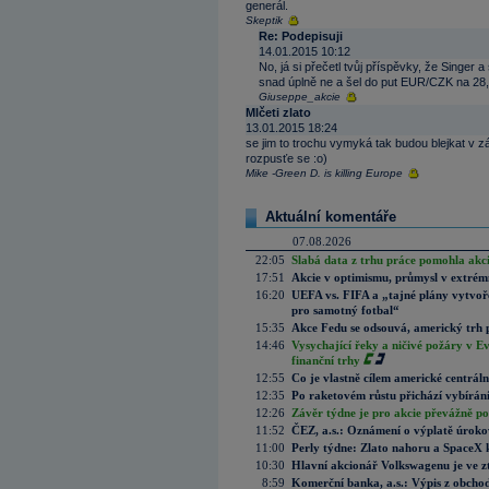
generál.
Skeptik
Re: Podepisuji
14.01.2015 10:12
No, já si přečetl tvůj příspěvky, že Singer a 
snad úplně ne a šel do put EUR/CZK na 28,
Giuseppe_akcie
Mlčeti zlato
13.01.2015 18:24
se jim to trochu vymyká tak budou blejkat v zá
rozpusťe se :o)
Mike -Green D. is killing Europe
Aktuální komentáře
07.08.2026
22:05
Slabá data z trhu práce pomohla akc
17:51
Akcie v optimismu, průmysl v extrémn
16:20
UEFA vs. FIFA a „tajné plány vytvoř
pro samotný fotbal“
15:35
Akce Fedu se odsouvá, americký trh 
14:46
Vysychající řeky a ničivé požáry v E
finanční trhy
12:55
Co je vlastně cílem americké centrál
12:35
Po raketovém růstu přichází vybírán
12:26
Závěr týdne je pro akcie převážně po
11:52
ČEZ, a.s.: Oznámení o výplatě úrok
11:00
Perly týdne: Zlato nahoru a SpaceX 
10:30
Hlavní akcionář Volkswagenu je ve z
8:59
Komerční banka, a.s.: Výpis z obchod