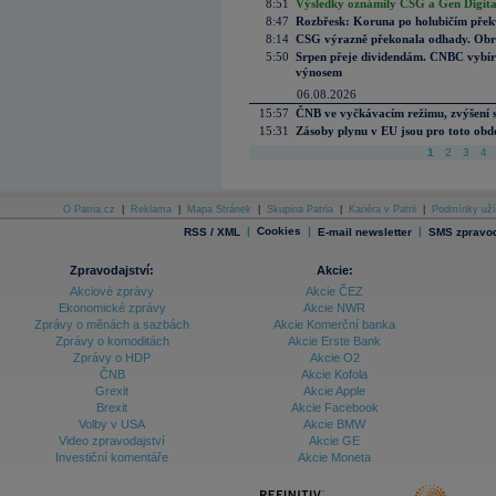
8:51
Výsledky oznámily CSG a Gen Digital
8:47
Rozbřesk: Koruna po holubičím přek
8:14
CSG výrazně překonala odhady. Obran
5:50
Srpen přeje dividendám. CNBC vybírá
výnosem
06.08.2026
15:57
ČNB ve vyčkávacím režimu, zvýšení s
15:31
Zásoby plynu v EU jsou pro toto obdo
1
2
3
4
O Patria.cz
|
Reklama
|
Mapa Stránek
|
Skupina Patria
|
Kariéra v Patrii
|
Podmínky uží
|
Cookies
|
|
RSS / XML
E-mail newsletter
SMS zpravod
Zpravodajství:
Akcie:
Akciové zprávy
Akcie ČEZ
Ekonomické zprávy
Akcie NWR
Zprávy o měnách a sazbách
Akcie Komerční banka
Zprávy o komoditách
Akcie Erste Bank
Zprávy o HDP
Akcie O2
ČNB
Akcie Kofola
Grexit
Akcie Apple
Brexit
Akcie Facebook
Volby v USA
Akcie BMW
Video zpravodajství
Akcie GE
Investiční komentáře
Akcie Moneta