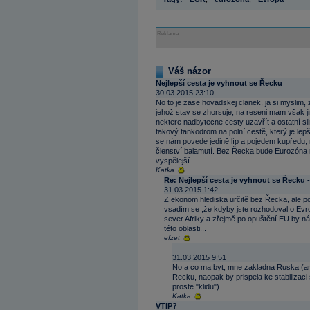
Reklama
Váš názor
Nejlepší cesta je vyhnout se Řecku
30.03.2015 23:10
No to je zase hovadskej clanek, ja si myslim, 
jehož stav se zhorsuje, na reseni mam však jin
nektere nadbytecne cesty uzavřít a ostatní si
takový tankodrom na polní cestě, který je lepš
se nám povede jedině líp a pojedem kupředu, 
členství balamutí. Bez Řecka bude Eurozóna ry
vyspělejší.
Katka
Re: Nejlepší cesta je vyhnout se Řecku 
31.03.2015 1:42
Z ekonom.hlediska určitě bez Řecka, ale po
vsadím se ,že kdyby jste rozhodoval o Evrop
sever Afriky a zřejmě po opuštění EU by n
této oblasti...
efzet
31.03.2015 9:51
No a co ma byt, mne zakladna Ruska (ani
Recku, naopak by prispela ke stabilizaci 
proste "klidu").
Katka
VTIP?