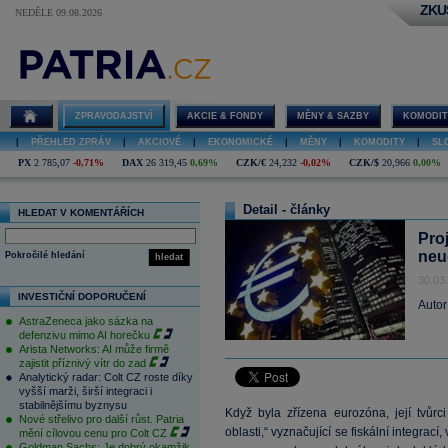
ZKU
NEDĚLE 09.08.2026
ZPRAVODAJSTVÍ
AKCIE & FONDY
MĚNY & SAZBY
KOMODIT
|
PŘEHLED ZPRÁV
|
AKCIOVÉ
|
EKONOMICKÉ
|
MĚNY
|
KOMODITY
|
SL
PX
2 785,07
-0,71%
DAX
26 319,45
0,69%
CZK/€
24,232
-0,02%
CZK/$
20,966
0,00%
Detail - články
HLEDAT V KOMENTÁŘÍCH
Pro
neu
Pokročilé hledání
hledat
30.03
INVESTIČNÍ DOPORUČENÍ
Autor
AstraZeneca jako sázka na
defenzivu mimo AI horečku
Arista Networks: AI může firmě
zajistit příznivý vítr do zad
Analytický radar: Colt CZ roste díky
vyšší marži, širší integraci i
stabilnějšímu byznysu
Když byla zřízena eurozóna, její tvůrc
Nové střelivo pro další růst. Patria
oblasti,“ vyznačující se fiskální integrac
mění cílovou cenu pro Colt CZ
Goldman Sachs: Je dobrý okamžik