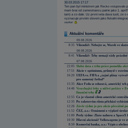
30.03.2015 17:17
Ten pan byl ministrem jak Recko vstupovalo 
mam brat od zamestnancu patrie jako 1. april? 
tam) a co dale. Uz prvni veta dava tusit, ze 
vyznacuje prvnim slovem jako fiskalni integrac
sazkar
Aktuální komentáře
09.08.2026
8:35
Víkendář: Nebojte se, Warsh ve skute
08.08.2026
8:41
Víkendář: Trhy nemají rády prázdné 
07.08.2026
22:05
Slabá data z trhu práce pomohla akc
17:51
Akcie v optimismu, průmysl v extrémn
16:20
UEFA vs. FIFA a „tajné plány vytvoř
pro samotný fotbal“
15:35
Akce Fedu se odsouvá, americký trh 
14:46
Vysychající řeky a ničivé požáry v E
finanční trhy
12:55
Co je vlastně cílem americké centrál
12:35
Po raketovém růstu přichází vybírán
12:26
Závěr týdne je pro akcie převážně po
11:52
ČEZ, a.s.: Oznámení o výplatě úrok
11:00
Perly týdne: Zlato nahoru a SpaceX 
10:30
Hlavní akcionář Volkswagenu je ve z
8:59
Komerční banka, a.s.: Výpis z obchod