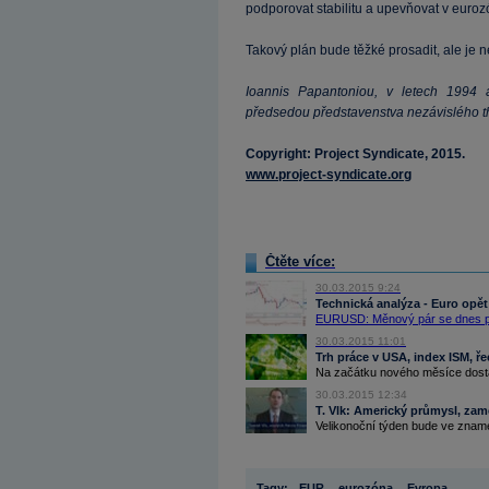
podporovat stabilitu a upevňovat v euro
Takový plán bude těžké prosadit, ale je 
Ioannis Papantoniou, v letech 1994 a
předsedou představenstva nezávislého th
Copyright: Project Syndicate, 2015.
www.project-syndicate.org
Čtěte více:
30.03.2015 9:24
Technická analýza - Euro opě
EURUSD: Měnový pár se dnes po
30.03.2015 11:01
Trh práce v USA, index ISM, ře
Na začátku nového měsíce dostan
30.03.2015 12:34
T. Vlk: Americký průmysl, zam
Velikonoční týden bude ve zname
Tagy:
EUR
,
eurozóna
,
Evropa