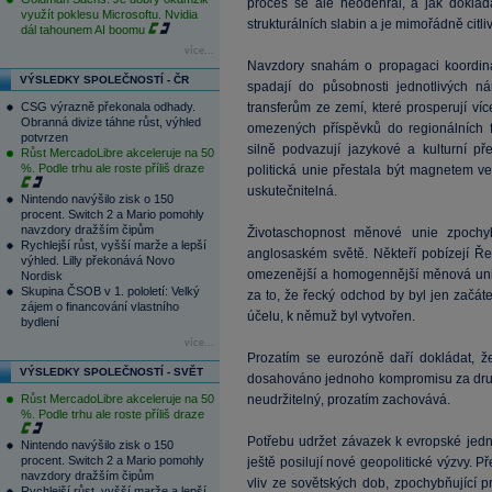
proces se ale neodehrál, a jak doklá
využít poklesu Microsoftu. Nvidia
strukturálních slabin a je mimořádně citli
dál tahounem AI boomu
více...
Navzdory snahám o propagaci koordinace
VÝSLEDKY SPOLEČNOSTÍ - ČR
spadají do působnosti jednotlivých n
CSG výrazně překonala odhady.
transferům ze zemí, které prosperují víc
Obranná divize táhne růst, výhled
omezených příspěvků do regionálních f
potvrzen
silně podvazují jazykové a kulturní přek
Růst MercadoLibre akceleruje na 50
%. Podle trhu ale roste příliš draze
politická unie přestala být magnetem v
uskutečnitelná.
Nintendo navýšilo zisk o 150
procent. Switch 2 a Mario pomohly
navzdory dražším čipům
Životaschopnost měnové unie zpochyb
Rychlejší růst, vyšší marže a lepší
anglosaském světě. Někteří pobízejí Ř
výhled. Lilly překonává Novo
omezenější a homogennější měnová unie b
Nordisk
Skupina ČSOB v 1. pololetí: Velký
za to, že řecký odchod by byl jen začát
zájem o financování vlastního
účelu, k němuž byl vytvořen.
bydlení
více...
Prozatím se eurozóně daří dokládat, že 
VÝSLEDKY SPOLEČNOSTÍ - SVĚT
dosahováno jednoho kompromisu za druhý
Růst MercadoLibre akceleruje na 50
neudržitelný, prozatím zachovává.
%. Podle trhu ale roste příliš draze
Potřebu udržet závazek k evropské jedn
Nintendo navýšilo zisk o 150
procent. Switch 2 a Mario pomohly
ještě posilují nové geopolitické výzvy.
navzdory dražším čipům
vliv ze sovětských dob, zpochybňující 
Rychlejší růst, vyšší marže a lepší