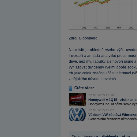
Zdroj: Bloomberg
Na místě je ohledně všeho výše uveden
investoři a armáda analytiků přece musí
dříve, než my. Tabulky ale hovoří jasně a
vyhlazovat dividendy (velmi dobře zdokum
trh jako celek značnou část informací (
z nějakého důvodu nevnímá.
Čtěte více:
17.04.2015 13:10
Honeywell v 1Q15 - zisk nad o
Honeywell Inc. oznámil svoje výs
17.04.2015 14:02
Vůdcem VW zůstává Winterko
Generálním ředitelem německého
Tagy:
investice
,
dividenda
,
akcie