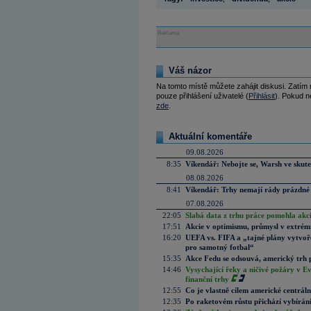
Reklama
Váš názor
Na tomto místě můžete zahájit diskusi. Zatím
pouze přihlášení uživatelé (
Přihlásit
). Pokud ne
zde
.
Aktuální komentáře
09.08.2026
8:35
Víkendář: Nebojte se, Warsh ve skute
08.08.2026
8:41
Víkendář: Trhy nemají rády prázdné 
07.08.2026
22:05
Slabá data z trhu práce pomohla akc
17:51
Akcie v optimismu, průmysl v extrémn
16:20
UEFA vs. FIFA a „tajné plány vytvoř
pro samotný fotbal“
15:35
Akce Fedu se odsouvá, americký trh 
14:46
Vysychající řeky a ničivé požáry v E
finanční trhy
12:55
Co je vlastně cílem americké centrál
12:35
Po raketovém růstu přichází vybírán