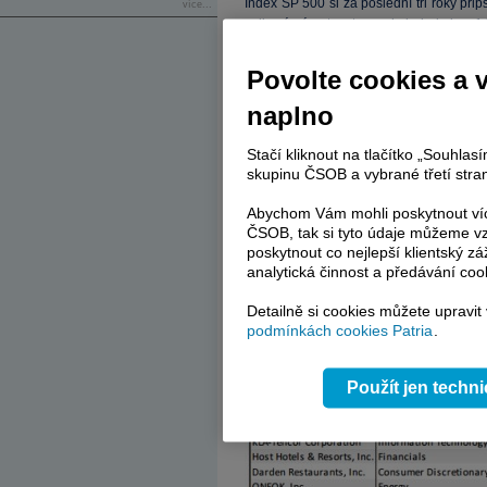
Index SP 500 si za poslední tři roky při
více...
celková návratnost se pohybuje kolem 14 
má vyšší nebo cca stejnou celkovou ná
první tabulce (i když porovnání vázne v tom
Povolte cookies a 
index).
naplno
Stačí kliknout na tlačítko „Souhla
skupinu ČSOB a vybrané třetí stran
Abychom Vám mohli poskytnout víc
ČSOB, tak si tyto údaje můžeme vz
poskytnout co nejlepší klientský zá
analytická činnost a předávání coo
Detailně si cookies můžete upravit
podmínkách cookies Patria
.
Použít jen techn