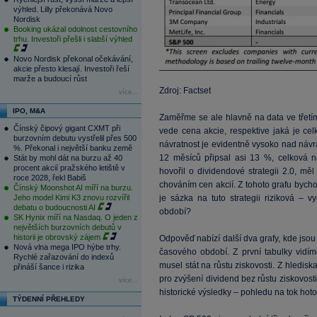
výhled. Lilly překonává Novo
Nordisk
Booking ukázal odolnost cestovního
trhu. Investoři přešli i slabší výhled
Novo Nordisk překonal očekávání,
akcie přesto klesají. Investoři řeší
marže a budoucí růst
Zdroj: Factset
více...
IPO, M&A
Zaměřme se ale hlavně na data ve třetím 
Čínský čipový gigant CXMT při
vede cena akcie, respektive jaká je cel
burzovním debutu vystřelil přes 500
návratnost je evidentně vysoko nad náv
%. Překonal i největší banku země
12 měsíců připsal asi 13 %, celková n
Stát by mohl dát na burzu až 40
procent akcií pražského letiště v
hovořil o dividendové strategii 2.0, m
roce 2028, řekl Babiš
chováním cen akcií. Z tohoto grafu byc
Čínský Moonshot AI míří na burzu.
Jeho model Kimi K3 znovu rozvířil
je sázka na tuto strategii riziková – 
debatu o budoucnosti AI
období?
SK Hynix míří na Nasdaq. O jeden z
největších burzovních debutů v
historii je obrovský zájem
Odpověď nabízí další dva grafy, kde jsou 
Nová vlna mega IPO hýbe trhy.
časového období. Z první tabulky vidím
Rychlé zařazování do indexů
musel stát na růstu ziskovosti. Z hledisk
přináší šance i rizika
pro zvýšení dividend bez růstu ziskovos
více...
historické výsledky – pohledu na tok hoto
TÝDENNÍ PŘEHLEDY