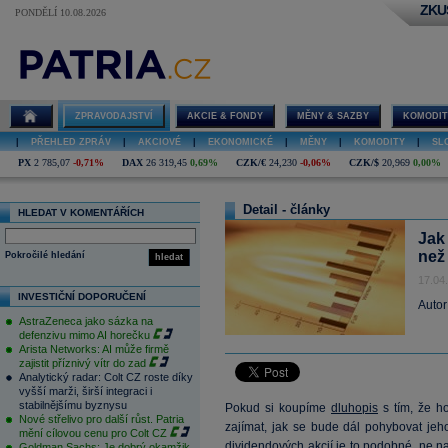
ZKU
PONDĚLÍ 10.08.2026
ZPRAVODAJSTVÍ
AKCIE & FONDY
MĚNY & SAZBY
KOMODIT
|
PŘEHLED ZPRÁV
|
AKCIOVÉ
|
EKONOMICKÉ
|
MĚNY
|
KOMODITY
|
SL
PX
2 785,07
-0,71%
DAX
26 319,45
0,69%
CZK/€
24,230
-0,06%
CZK/$
20,969
0,00%
Detail - články
HLEDAT V KOMENTÁŘÍCH
Jak
než
Pokročilé hledání
hledat
17.04
INVESTIČNÍ DOPORUČENÍ
Autor
AstraZeneca jako sázka na
defenzivu mimo AI horečku
Arista Networks: AI může firmě
zajistit příznivý vítr do zad
Analytický radar: Colt CZ roste díky
vyšší marži, širší integraci i
stabilnějšímu byznysu
Pokud si koupíme
dluhopis
s tím, že h
Nové střelivo pro další růst. Patria
zajímat, jak se bude dál pohybovat jeh
mění cílovou cenu pro Colt CZ
dividendových akcií je to podobné, ne n
Goldman Sachs: Je dobrý okamžik