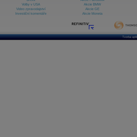
Volby v USA
Akcie BMW
Video zpravodajství
Akcie GE
Investiční komentáře
Akcie Moneta
Tvorba apl