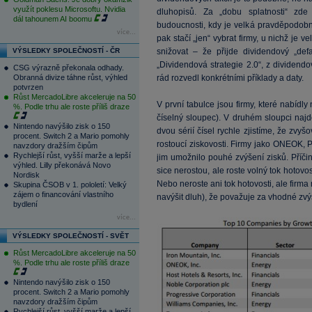
využít poklesu Microsoftu. Nvidia
dluhopisů. Za „dobu splatnosti“ zd
dál tahounem AI boomu
budoucnosti, kdy je velká pravděpodob
více...
pak stačí „jen“ vybrat firmy, u nichž je
VÝSLEDKY SPOLEČNOSTÍ - ČR
snižovat – že přijde dividendový „def
„Dividendová strategie 2.0“, z dividendo
CSG výrazně překonala odhady.
Obranná divize táhne růst, výhled
rád rozvedl konkrétními příklady a daty.
potvrzen
Růst MercadoLibre akceleruje na 50
V první tabulce jsou firmy, které nabídl
%. Podle trhu ale roste příliš draze
číselný sloupec). V druhém sloupci naj
Nintendo navýšilo zisk o 150
dvou sérií čísel rychle zjistíme, že zv
procent. Switch 2 a Mario pomohly
rostoucí ziskovosti. Firmy jako ONEOK, P
navzdory dražším čipům
Rychlejší růst, vyšší marže a lepší
jim umožnilo pouhé zvýšení zisků. Příč
výhled. Lilly překonává Novo
sice nerostou, ale roste volný tok hotovos
Nordisk
Nebo neroste ani tok hotovosti, ale firm
Skupina ČSOB v 1. pololetí: Velký
zájem o financování vlastního
navýšit dluh), že považuje za vhodné zvý
bydlení
více...
VÝSLEDKY SPOLEČNOSTÍ - SVĚT
Růst MercadoLibre akceleruje na 50
%. Podle trhu ale roste příliš draze
Nintendo navýšilo zisk o 150
procent. Switch 2 a Mario pomohly
navzdory dražším čipům
Rychlejší růst, vyšší marže a lepší