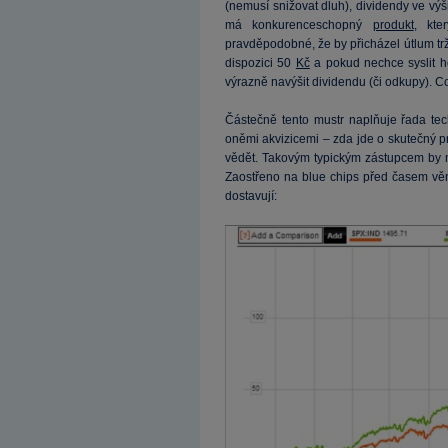
(nemusí snižovat dluh), dividendy ve výš
má konkurenceschopný
produkt
, kte
pravděpodobné, že by přicházel útlum trž
dispozici 50
Kč
a pokud nechce syslit ho
výrazně navýšit dividendu (či odkupy). Co
Částečně tento mustr naplňuje řada tec
oněmi akvizicemi – zda jde o skutečný 
vědět. Takovým typickým zástupcem by 
Zaostřeno na blue chips před časem věn
dostavují: