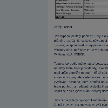
Zdroj: Factset
Jak vypadá pětiletý pohled? Celý akcio
průměru asi 11 %, celková návratnost
zjistíme, že společnosti s nejvyšším růst
všechny lépe, než celý trh. A v nejed
Williams, KLA, ONEOK.
Tabulky tak podle mého nabízí povzbuzuj
na firmy, které zvyšují dividendy, je rel
platí spíše v delším období – tří až pě
informační šumy ale systematickou schop
zvyšování dividend, které probíhá na 
hraje pohled na nedávné výsledky firem
snažit se z nich vyčíst budoucí vývoj zisko
Jaká firma je tedy typickým kandidátem 
že má provozní tok hotovosti ve výši 100