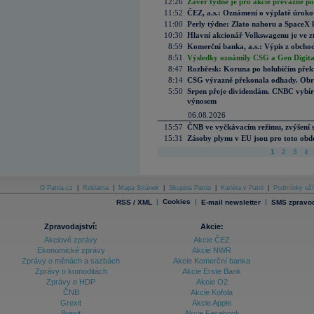
12:26
Závěr týdne je pro akcie převážně po
11:52
ČEZ, a.s.: Oznámení o výplatě úrok
11:00
Perly týdne: Zlato nahoru a SpaceX 
10:30
Hlavní akcionář Volkswagenu je ve z
8:59
Komerční banka, a.s.: Výpis z obchod
8:51
Výsledky oznámily CSG a Gen Digital
8:47
Rozbřesk: Koruna po holubičím přek
8:14
CSG výrazně překonala odhady. Obran
5:50
Srpen přeje dividendám. CNBC vybírá
výnosem
06.08.2026
15:57
ČNB ve vyčkávacím režimu, zvýšení s
15:31
Zásoby plynu v EU jsou pro toto obdo
1
2
3
4
O Patria.cz
|
Reklama
|
Mapa Stránek
|
Skupina Patria
|
Kariéra v Patrii
|
Podmínky uží
|
Cookies
|
|
RSS / XML
E-mail newsletter
SMS zpravod
Zpravodajství:
Akcie:
Akciové zprávy
Akcie ČEZ
Ekonomické zprávy
Akcie NWR
Zprávy o měnách a sazbách
Akcie Komerční banka
Zprávy o komoditách
Akcie Erste Bank
Zprávy o HDP
Akcie O2
ČNB
Akcie Kofola
Grexit
Akcie Apple
Brexit
Akcie Facebook