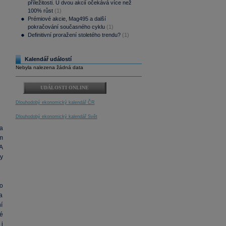
příležitosti. U dvou akcií očekává více než
100% růst
(1)
Prémiové akcie, Mag495 a další
pokračování současného cyklu
(1)
Definitivní proražení stoletého trendu?
(1)
Kalendář událostí
Nebyla nalezena žádná data
UDÁLOSTI ONLINE
Dlouhodobý ekonomický kalendář ČR
Dlouhodobý ekonomický kalendář Svět
a
m
A
y
to
a
í
é
i