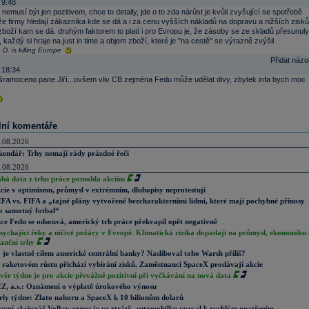
 9:48
r nemusí být jen pozitivem, chce to detaily, jde o to zda nárůst je kvůli zvyšující se spotřebě
e firmy hledají zákazníka kde se dá a i za cenu vyšších nákladů na dopravu a nižších zisků
zboží kam se dá. druhým faktorem to platí i pro Evropu je, že zásoby se ze skladů přesunuly
 každý si hraje na just in time a objem zboží, které je "na cestě" se výrazně zvýšil
D. is killing Europe
Přidat názo
 18:34
ošramoceno pane Jiří...ovšem vliv CB zejména Fedu může udělat divy, zbytek infa bych moc
lní komentáře
.08.2026
kendář: Trhy nemají rády prázdné řeči
.08.2026
abá data z trhu práce pomohla akciím
cie v optimismu, průmysl v extrémním, dluhopisy neprotestují
FA vs. FIFA a „tajné plány vytvořené bezcharakterními lidmi, které mají pochybné přínosy
o samotný fotbal“
ce Fedu se odsouvá, americký trh práce překvapil opět negativně
sychající řeky a ničivé požáry v Evropě. Klimatická rizika dopadají na průmysl, ekonomiku 
nanční trhy
 je vlastně cílem americké centrální banky? Nasliboval toho Warsh příliš?
 raketovém růstu přichází vybírání zisků. Zaměstnanci SpaceX prodávají akcie
věr týdne je pro akcie převážně pozitivní při vyčkávání na nová data
Z, a.s.: Oznámení o výplatě úrokového výnosu
rly týdne: Zlato nahoru a SpaceX k 10 bilionům dolarů
avní akcionář Volkswagenu je ve ztrátě, automobilku vyzval k rychlým opatřením