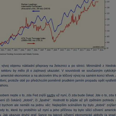
e vývoj objemu nákladní přepravy na železnici a po silnici. Minimálně z hledisk
 sektoru by mělo jít o zajímavý ukazatel. V souvislosti se současným cyklický
 americké ekonomice a na akciovém trhu je klíčový vývoj na samém konci křivek. 
zitivní, protože obě po předchozím poměrně prudkém jarním propadu opět vystřelil
ahoru.
obem nejde o to, zda Fed zvýší
sazby
už nyní, či zda bude čekat. Jde o to, zda 
ení (či čekání) „dobré“, či „špatné“. Hodnotit to půjde až při zpětném pohledu 
 bychom ale neměli na jednu věc: Nejlepším scénářem by bylo „dobré“ zvýšen
edy to, které by proběhlo už nyní a jeho příčinou by bylo sílící oživení americk
. Jak ukazuje druhý graf, šance na takové oživení ekonomické aktivity (a snad 