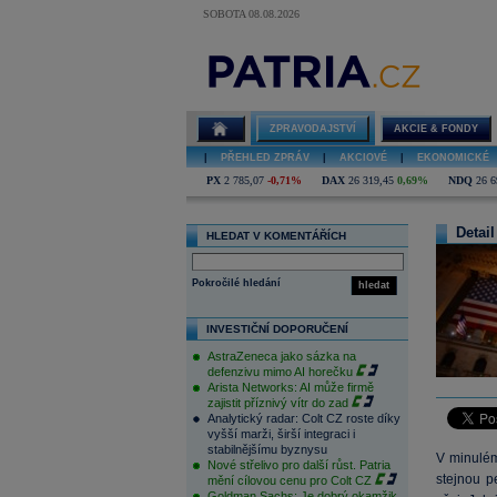
SOBOTA 08.08.2026
ZPRAVODAJSTVÍ
AKCIE & FONDY
|
PŘEHLED ZPRÁV
|
AKCIOVÉ
|
EKONOMICKÉ
PX
2 785,07
-0,71%
DAX
26 319,45
0,69%
NDQ
26 6
Detail
HLEDAT V KOMENTÁŘÍCH
Pokročilé hledání
hledat
INVESTIČNÍ DOPORUČENÍ
AstraZeneca jako sázka na
defenzivu mimo AI horečku
Arista Networks: AI může firmě
zajistit příznivý vítr do zad
Analytický radar: Colt CZ roste díky
vyšší marži, širší integraci i
stabilnějšímu byznysu
V minulém
Nové střelivo pro další růst. Patria
stejnou p
mění cílovou cenu pro Colt CZ
Goldman Sachs: Je dobrý okamžik