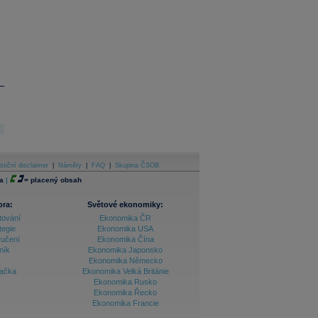
stiční disclaimer
|
Náměty
|
FAQ
|
Skupina ČSOB
a
|
=
placený obsah
ora:
Světové ekonomiky:
tování
Ekonomika ČR
tegie
Ekonomika USA
ručení
Ekonomika Čína
ník
Ekonomika Japonsko
Ekonomika Německo
lačka
Ekonomika Velká Británie
Ekonomika Rusko
Ekonomika Řecko
Ekonomika Francie