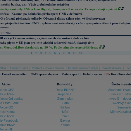
merční banka, a.s.: Výpis z obchodního rejstříku
sledky oznámily CSG a Gen Digital, Trump uvalil nová cla. Evropa zahájí opatrně
zbřesk: Koruna po holubičím překvapení ČNB v defenzivě
G výrazně překonala odhady. Obranná divize táhne růst, výhled potvrzen
pen přeje dividendám. CNBC vybírá mezi aristokraty s růstovým potenciálem i pravidelným
nosem
.08.2026
B ve vyčkávacím režimu, zvýšení sazeb ale zůstává dále ve hře
soby plynu v EU jsou pro toto období rekordně nízké, ukazují data
st MercadoLibre akceleruje na 50 %. Podle trhu ale roste příliš draze
1
2
3
4
5
6
7
8
9
10
>>
atria
|
Kariéra v Patrii
|
Podmínky užívání stránek
|
Ochrana osobních údajů
|
Pravidla diskuse
|
Inve
|
|
|
|
|
E-mail newsletter
SMS zpravodajství
Data export
Mobilní verze
R
=
Real-Time dat
Akcie:
Komodity:
Škola invest
Akcie ČEZ
Ropa BRENT
Akademie inves
kcie NWR
Ropa WTI
Investiční stra
Komerční banka
Zemní plyn
Investiční dopo
ie Erste Bank
Zlato
Akciový slov
Akcie O2
Stříbro
Semináře
kcie Kofola
Měď
Měnová kalku
kcie Apple
Cukr
ie Facebook
Bavlna
kcie BMW
Kakao
Akcie GE