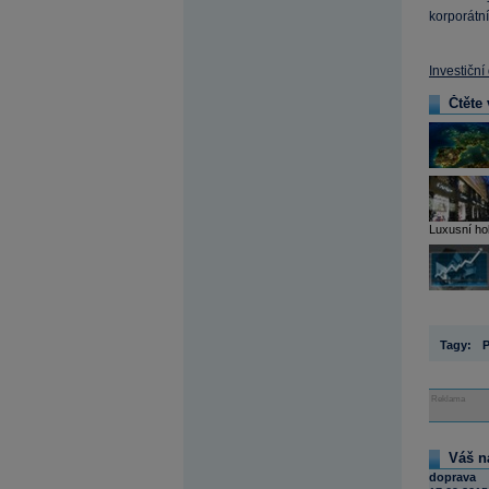
korporátní
Investiční
Čtěte 
Luxusní hol
Tagy:
Reklama
Váš n
doprava