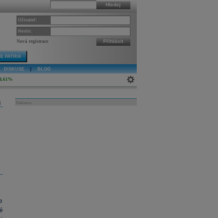
Hledej
Uživatel:
Heslo:
Nová registrace
Přihlásit
E PATRIA
DISKUSE
|
BLOG
4,61%
j
Reklama
e
é