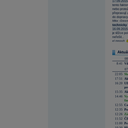
17.09.2015
tento fakto
nebo protož
přepravují 
do dopravy,
Mike -Green 
technicky
16.09.2015
je těžce p
neřešil...
el mrcoch
Aktuá
08
8:41
Ví
07
22:05
Sl
17:51
Ak
16:20
UE
pr
15:35
Ak
14:46
Vy
fi
12:55
Co
12:35
Po
12:26
Zá
11:52
ČE
11:00
Pe
10:30
Hl