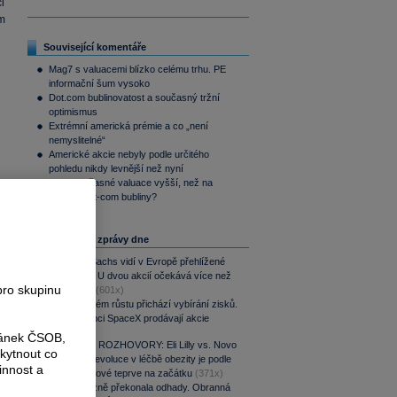
i
m
Související komentáře
Mag7 s valuacemi blízko celému trhu. PE
informační šum vysoko
Dot.com bublinovatost a současný tržní
optimismus
Extrémní americká prémie a co „není
nemyslitelné“
Americké akcie nebyly podle určitého
pohledu nikdy levnější než nyní
Jsou současné valuace vyšší, než na
vrcholu dot-com bubliny?
Nejčtenější zprávy dne
Goldman Sachs vidí v Evropě přehlížené
příležitosti. U dvou akcií očekává více než
pro skupinu
100% růst
(601x)
Po raketovém růstu přichází vybírání zisků.
Zaměstnanci SpaceX prodávají akcie
(587x)
ránek ČSOB,
PODCAST ROZHOVORY: Eli Lilly vs. Novo
kytnout co
Nordisk. Revoluce v léčbě obezity je podle
:
innost a
MUDr. Kunové teprve na začátku
(371x)
ň
CSG výrazně překonala odhady. Obranná
m