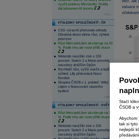
věci. Jak
využít poklesu Microsoftu. Nvidia
valuace 
dál tahounem AI boomu
očekávaný
více...
VÝSLEDKY SPOLEČNOSTÍ - ČR
CSG výrazně překonala odhady.
Obranná divize táhne růst, výhled
potvrzen
Růst MercadoLibre akceleruje na 50
%. Podle trhu ale roste příliš draze
Nintendo navýšilo zisk o 150
procent. Switch 2 a Mario pomohly
navzdory dražším čipům
Rychlejší růst, vyšší marže a lepší
výhled. Lilly překonává Novo
Povol
Nordisk
Skupina ČSOB v 1. pololetí: Velký
zájem o financování vlastního
napl
bydlení
více...
Stačí klik
VÝSLEDKY SPOLEČNOSTÍ - SVĚT
ČSOB a vy
Růst MercadoLibre akceleruje na 50
Zdroj: Th
%. Podle trhu ale roste příliš draze
Abychom V
tak si ty
Nintendo navýšilo zisk o 150
V současn
nejlepší k
procent. Switch 2 a Mario pomohly
Dlouhodo
předávání
navzdory dražším čipům
poměrně s
Rychlejší růst, vyšší marže a lepší