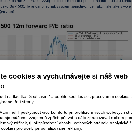
 je totiž patrné z obrázku, vývoj posledních měsíců přinesl hodně prudkou korekc
indexu
S&P
500. To je dáno jednak vývojem samotných cen akcií, ale také vývoje
ch zisků:
te cookies a vychutnávejte si náš web
no
nout na tlačítko „Souhlasím“ a udělíte souhlas se zpracováním cookies 
brané třetí strany.
omsonReuters
ám mohli poskytnout více komfortu při prohlížení všech webových st
to údaje můžeme vzájemně zpřístupňovat a dále zpracovávat s cílem pos
é době se tedy kvůli zmíněné korekci nacházíme v poměrně zajímavé situaci
lientský zážitek, tj. přizpůsobení obsahu webových stránek, analytická č
bý průměr PE se pohybuje u hodnoty 15. Od roku 2006 je navíc tato úrove
 cookies pro účely personalizované reklamy.
ilnou rezistencí – valuace do ní opakovaně narážely, aby byly sraženy směre