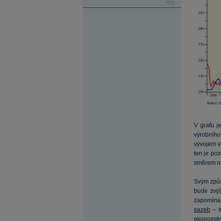
více...
V grafu j
výrobního
vývojem v
ten je po
směrem n
Svým způs
bude zvýš
zapomínat
sazeb
– t
ekonomiky