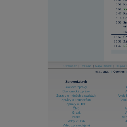
8:59
Ko
8:51
Vý
8:47
Ro
8:14
CS
5:50
Sr
vý
06
15:57
ČN
15:31
Zá
14:47
Rů
O Patria.cz
|
Reklama
|
Mapa Stránek
|
Skupina P
|
Cookies
RSS / XML
Zpravodajství:
Akciové zprávy
Ekonomické zprávy
A
Zprávy o měnách a sazbách
Akcie 
Zprávy o komoditách
Akc
Zprávy o HDP
ČNB
A
Grexit
A
Brexit
Akc
Volby v USA
A
Video zpravodajství