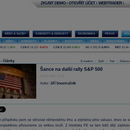
ZKUSIT DEMO
OTEVŘÍT ÚČET
WEBTRADER
|
|
|
MĚNY & SAZBY
KOMODITY & DERIVÁTY
EKONOMIKA
PRÁVO
MOJ
|
MĚNY
|
KOMODITY
|
SLOUPKY
|
ROZHOVORY
|
VIDEO
|
MONITORING
|
90,62
1,30%
CZK/€
24,232
-0,02%
CZK/$
20,966
0,00%
AU
4 339,26
0,00%
BRT
83,08
 - články
E-mailem
Zpět
Tisk
Diskutu
|
|
|
Šance na další rally S&P 500
16.09.2015 17:10
Autor:
Jiří Soustružník
 příspěvku jsem se věnoval německému trhu a zejména jeho valuaci, dnes se s
erspektivou přesuneme za velkou louži. Z hlediska PE se tam totiž dějí zajímav