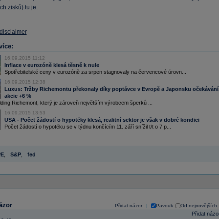
ch zisků) tu je.
 disclaimer
více:
16.09.2015 11:12
Inflace v eurozóně klesá těsně k nule
Spotřebitelské ceny v eurozóně za srpen stagnovaly na červencové úrovn...
16.09.2015 12:38
Luxus: Tržby Richemontu překonaly díky poptávce v Evropě a Japonsku očekávání
akcie +6 %
ding Richemont, který je zároveň největším výrobcem šperků ...
16.09.2015 13:53
USA - Počet žádostí o hypotéky klesá, realitní sektor je však v dobré kondici
Počet žádostí o hypotéku se v týdnu končícím 11. září snížil t/t o 7 p...
PE
,
S&P
,
fed
ázor
Přidat názor
Pavouk
Od nejnovějších
|
Přidat názo