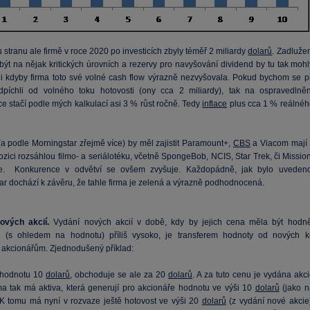
stranu ale firmě v roce 2020 po investicích zbyly téměř 2 miliardy
dolarů
. Zadluže
být na nějak kritických úrovních a rezervy pro navyšování dividend by tu tak mohl
, i kdyby firma toto své volné cash flow výrazně nezvyšovala. Pokud bychom se př
dpíchli od volného toku hotovosti (ony cca 2 miliardy), tak na ospravedlněn
ce stačí podle mých kalkulací asi 3 % růst ročně. Tedy
inflace
plus cca 1 % reálnéh
(a podle Morningstar zřejmě více) by měl zajistit Paramount+,
CBS
a Viacom mají 
zici rozsáhlou filmo- a seriálotéku, včetně SpongeBob, NCIS, Star Trek, či Missio
le. Konkurence v odvětví se ovšem zvyšuje. Každopádně, jak bylo uvedeno
ar dochází k závěru, že tahle firma je zelená a výrazně podhodnocená.
nových akcií.
Vydání nových akcií v době, kdy by jejich cena měla být hodně
e (s ohledem na hodnotu) příliš vysoko, je transferem hodnoty od nových k
m akcionářům. Zjednodušený příklad:
 hodnotu 10
dolarů
, obchoduje se ale za 20
dolarů
. A za tuto cenu je vydána akc
ma tak má aktiva, která generují pro akcionáře hodnotu ve výši 10
dolarů
(jako n
 K tomu má nyní v rozvaze ještě hotovost ve výši 20
dolarů
(z vydání nové akcie)