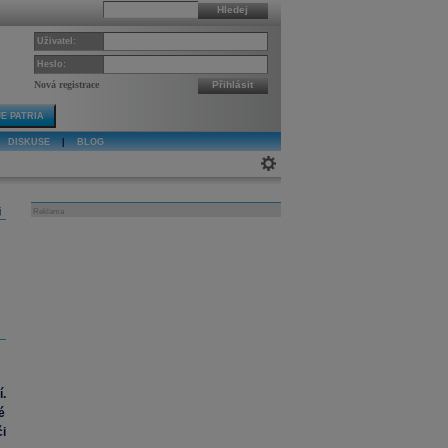
Hledej
Uživatel:
Heslo:
Nová registrace
Přihlásit
E PATRIA
DISKUSE
|
BLOG
j
Reklama
.
é
i