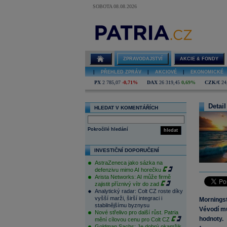
SOBOTA 08.08.2026
ZPRAVODAJSTVÍ
AKCIE & FONDY
|
PŘEHLED ZPRÁV
|
AKCIOVÉ
|
EKONOMICKÉ
PX
2 785,07
-0,71%
DAX
26 319,45
0,69%
CZK/€
24
Detail
HLEDAT V KOMENTÁŘÍCH
Pokročilé hledání
hledat
INVESTIČNÍ DOPORUČENÍ
AstraZeneca jako sázka na
defenzivu mimo AI horečku
Arista Networks: AI může firmě
zajistit příznivý vítr do zad
Analytický radar: Colt CZ roste díky
vyšší marži, širší integraci i
Mornings
stabilnějšímu byznysu
Vévodí mu
Nové střelivo pro další růst. Patria
hodnoty.
mění cílovou cenu pro Colt CZ
Goldman Sachs: Je dobrý okamžik