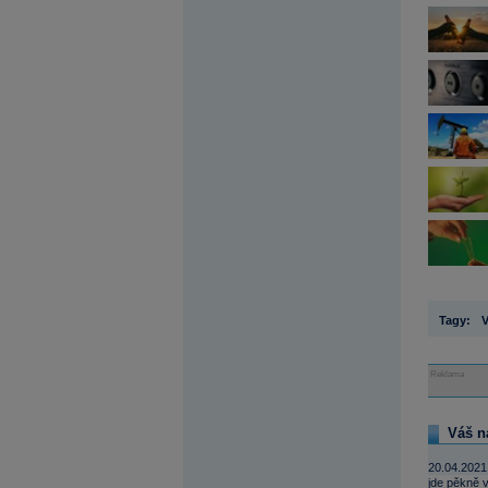
Tagy:
V
Reklama
Váš n
20.04.2021
jde pěkně 