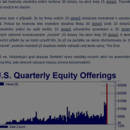
e tak hodnota vlastního jmění tvořena 30 dolary, na akcii tedy 15
dolarů
. Transf
d nových ke starým.
omu bylo v případě, že by firma oněch 20
dolarů
dokázala investovat s vysoko
tí. Pokud by hodnota této investice dosáhla třeba 30
dolarů
(zisk 10 dolarů)
vlastního jmění by opět tvořilo 10
dolarů
původního podnikání a 30
dolar
ých výborně investovanými „novými“ 20 dolary. Na akcii tedy 20
dolarů
. A ten
ončící příběh by se mohl uzavřít tím, že již na počátku se akcie obchodovala za 2
rávně“, protože investoři již dopředu dobře odhadli celý tento vývoj. The End.
ě ne. Následující graf ukazuje čtvrtletní vývoj nabídky nových akcií na americké
 na trhu, kde obecně valuace nejsou zrovna konzervativní.