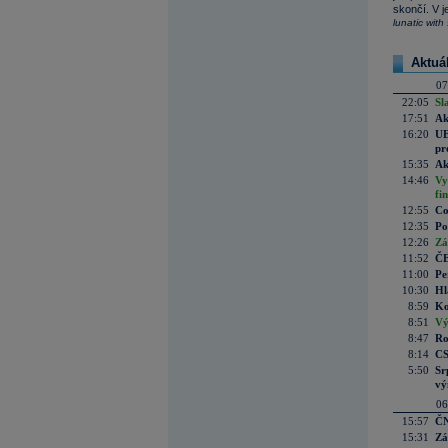
skončí. V j
lunatic with
Aktuá
07
22:05
Sl
17:51
Ak
16:20
UE
pr
15:35
Ak
14:46
Vy
fi
12:55
Co
12:35
Po
12:26
Zá
11:52
ČE
11:00
Pe
10:30
Hl
8:59
Ko
8:51
Vý
8:47
Ro
8:14
CS
5:50
Sr
vý
06
15:57
ČN
15:31
Zá