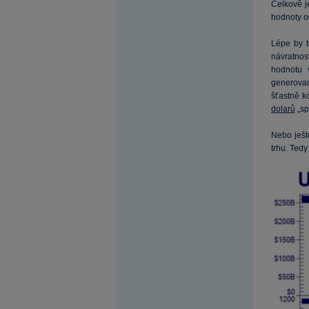
Celkově j
hodnoty o
Lépe by t
návratnos
hodnotu 
generovan
šťastně k
dolarů
„sp
Nebo ješt
trhu. Tedy