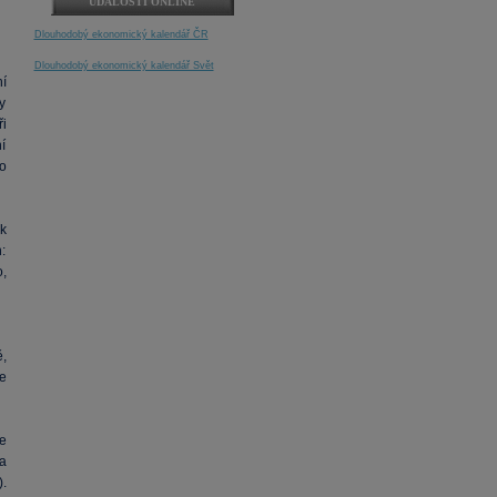
UDÁLOSTI ONLINE
Dlouhodobý ekonomický kalendář ČR
Dlouhodobý ekonomický kalendář Svět
ní
y
i
í
o
k
n:
,
,
e
ie
a
.