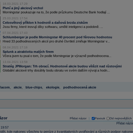
18.03.2021 17:29
Pivní a jiný akciový vrchol
Morningstar poukazuje na to, že podle průzkumu Deutsche Bank hodlají ...
25.03.2021 17:54
Celosvětový příklon k hodnotě a daňová brzda ziskům
Jsou firmy, které inovují díky softwaru, umělé inteligenci a podobně. ...
07.04.2021 17:43
Schlumberger je podle Morningstar 40 procent pod férovou hodnotou
Hned 33 podhodnocených akcií pro druhé čtvrtletí zmiňuje Morningstar v...
08.04.2021 17:16
Splunk a atraktivita malých firem
Včera jsem tu psal o tom, že podle Morningstar je výrazně podhodnocena...
13.04.2021 13:58
Stratég JPMorgan: Trh obrací. Hodnotové akcie budou vítězit nad růstovými
Globální akciové trhy dosáhly bodu obratu ve svém dalším vývoji a hodn...
iacom
,
akcie
,
blue-chips
,
ekologie
,
podhodnocená akcie
ázor
Přidat názor
Pavouk
Od nejnovějších
|
Přidat názo
 19:57
vidět, kde nakonec všechny ty peníze z kvantitativních uvolňování a různých podpor nakone