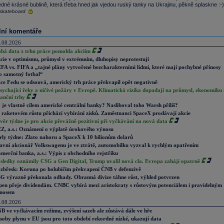
edné krásné bublině, která třeba hned jak vjedou ruský tanky na Ukrajinu, pěkně splaskne :-)
 skateboard
lní komentáře
.08.2026
abá data z trhu práce pomohla akciím
cie v optimismu, průmysl v extrémním, dluhopisy neprotestují
FA vs. FIFA a „tajné plány vytvořené bezcharakterními lidmi, které mají pochybné přínosy
o samotný fotbal“
ce Fedu se odsouvá, americký trh práce překvapil opět negativně
sychající řeky a ničivé požáry v Evropě. Klimatická rizika dopadají na průmysl, ekonomiku 
nanční trhy
 je vlastně cílem americké centrální banky? Nasliboval toho Warsh příliš?
 raketovém růstu přichází vybírání zisků. Zaměstnanci SpaceX prodávají akcie
věr týdne je pro akcie převážně pozitivní při vyčkávání na nová data
Z, a.s.: Oznámení o výplatě úrokového výnosu
rly týdne: Zlato nahoru a SpaceX k 10 bilionům dolarů
avní akcionář Volkswagenu je ve ztrátě, automobilku vyzval k rychlým opatřením
merční banka, a.s.: Výpis z obchodního rejstříku
sledky oznámily CSG a Gen Digital, Trump uvalil nová cla. Evropa zahájí opatrně
zbřesk: Koruna po holubičím překvapení ČNB v defenzivě
G výrazně překonala odhady. Obranná divize táhne růst, výhled potvrzen
pen přeje dividendám. CNBC vybírá mezi aristokraty s růstovým potenciálem i pravidelným
nosem
.08.2026
B ve vyčkávacím režimu, zvýšení sazeb ale zůstává dále ve hře
soby plynu v EU jsou pro toto období rekordně nízké, ukazují data