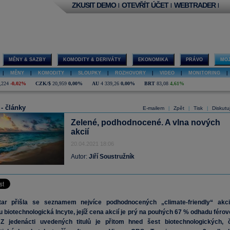
ZKUSIT DEMO
OTEVŘÍT ÚČET
WEBTRADER
|
|
|
MĚNY & SAZBY
KOMODITY & DERIVÁTY
EKONOMIKA
PRÁVO
MOJ
|
MĚNY
|
KOMODITY
|
SLOUPKY
|
ROZHOVORY
|
VIDEO
|
MONITORING
|
,224
-0,02%
CZK/$
20,959
0,00%
AU
4 339,26
0,00%
BRT
83,08
4,61%
 - články
E-mailem
Zpět
Tisk
Diskutu
|
|
|
Zelené, podhodnocené. A vlna nových
akcií
20.04.2021 18:06
Autor:
Jiří Soustružník
tar přišla se seznamem nejvíce podhodnocených „climate-friendly“ akcií
 biotechnologická Incyte, jejíž cena akcií je prý na pouhých 67 % odhadu férov
 Z jedenácti uvedených titulů je přitom hned šest biotechnologických, č