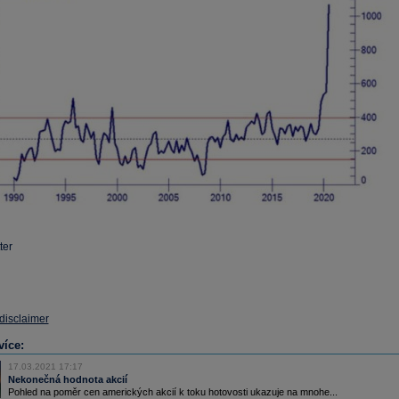
ter
 disclaimer
více:
17.03.2021 17:17
Nekonečná hodnota akcií
Pohled na poměr cen amerických akcií k toku hotovosti ukazuje na mnohe...