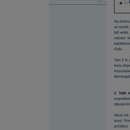
více...
Na druhou 
se nezdá 
být velké
valuaci o
kapitaliza
růstu.
Tato 3 % 
tomu dispo
Impossib
Morningst
2. Tolik 
respektiv
stávající
Akcie má
nová. Fir
počátku).