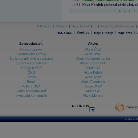
14:31
Novo Nordisk překonal očekávání, akci
1
2
3
4
O Patria.cz
|
Reklama
|
Mapa Stránek
|
|
|
Podmínky užívání stránek
|
|
Cookies
|
|
|
RSS / XML
Moje e-maily
Moje sms
Zpravodajství:
Akcie:
Akciové zprávy
Akcie ČEZ
Ekonomické zprávy
Akcie NWR
Zprávy o měnách a sazbách
Akcie Komerční banka
Zprávy o komoditách
Akcie Erste Bank
Zprávy o HDP
Akcie O2
ČNB
Akcie Kofola
Grexit
Akcie Apple
Brexit
Akcie Facebook
Volby v USA
Akcie BMW
Video zpravodajství
Akcie GE
Investiční komentáře
Akcie Moneta
Tvorba apl