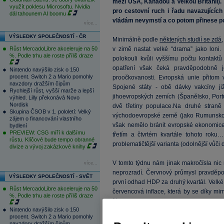
mezi USA, Kanadou a Velkou Británií). 
využít poklesu Microsoftu. Nvidia
pro cestovní ruch i řadu navazujících 
dál tahounem AI boomu
vládám nevymstí a co potom přinese p
více...
VÝSLEDKY SPOLEČNOSTÍ - ČR
Minimálně podle
některých studií se zdá
Růst MercadoLibre akceleruje na 50
v zimě nastat velké “drama” jako loni
%. Podle trhu ale roste příliš draze
polokouli kvůli vyššímu počtu kontaktů
opatření však čeká pravděpodobně j
Nintendo navýšilo zisk o 150
procent. Switch 2 a Mario pomohly
proočkovanosti. Evropská unie přitom 
navzdory dražším čipům
Spojené státy - obě dávky vakcíny j
Rychlejší růst, vyšší marže a lepší
jihoevropských zemích (Španělsko, Por
výhled. Lilly překonává Novo
Nordisk
dvě třetiny populace.Na druhé straně 
Skupina ČSOB v 1. pololetí: Velký
východoevropské země (jako Rumunsko)
zájem o financování vlastního
však nemělo bránit evropské ekonomice
bydlení
PREVIEW: CSG míří k dalšímu
třetím a čtvrtém kvartále tohoto roku…
růstu. Klíčové bude tempo obranné
problematičtější varianta (odolnější vůč
divize a vývoj zakázkové knihy
V tomto týdnu nám jinak makročísla ni
více...
neprozradí. Červnový průmysl pravděpod
VÝSLEDKY SPOLEČNOSTÍ - SVĚT
první odhad HDP za druhý kvartál. Vel
Růst MercadoLibre akceleruje na 50
červencová inflace, která by se díky m
%. Podle trhu ale roste příliš draze
%...
Nintendo navýšilo zisk o 150
procent. Switch 2 a Mario pomohly
TRHY
navzdory dražším čipům