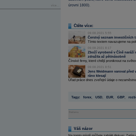
úrovni 1800).
více...
Čtěte více:
09.08.2021 5:55
Čerstvý seznam investičních t
Tímto textem navazujeme na polol
09.08.2021 8:17
Zboží vyrobené v Číně naráží 
zdražila až pětinásobně
Čínské firmy, které chtějí proniknout na světov
09.08.2021 8:51
Jens Weidmann varoval před vys
ráno klesají
Úřad práce dnes zveřejní údaje o nezaměstna
Tagy:
forex
,
USD
,
EUR
,
GBP
,
rozb
Reklama
Váš názor
Na tomto místě můžete zahájit diskusi. Zatím