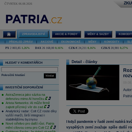
ZKU
ČTVRTEK 06.08.2026
ZPRAVODAJSTVÍ
AKCIE & FONDY
MĚNY & SAZBY
KOMODIT
|
PŘEHLED ZPRÁV
|
AKCIOVÉ
|
EKONOMICKÉ
|
MĚNY
|
KOMODITY
|
SL
PX
2 803,85
1,26%
DAX
26 168,00
0,16%
CZK/€
24,211
0,16%
CZK/$
20,981
0,27%
Detail - články
HLEDAT V KOMENTÁŘÍCH
Roz
roz
Pokročilé hledání
hledat
09.08
INVESTIČNÍ DOPORUČENÍ
Autor
AstraZeneca jako sázka na
Patri
defenzivu mimo AI horečku
Arista Networks: AI může firmě
zajistit příznivý vítr do zad
Analytický radar: Colt CZ roste díky
vyšší marži, širší integraci i
stabilnějšímu byznysu
I když pandemie v řadě zemí nabírá kvůli
Nové střelivo pro další růst. Patria
vyspělých zemí zvažuje spíše další ro
mění cílovou cenu pro Colt CZ
Goldman Sachs: Je dobrý okamžik