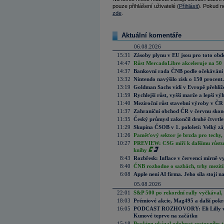
pouze přihlášení uživatelé (
Přihlásit
). Pokud ne
zde
.
Aktuální komentáře
06.08.2026
15:31
Zásoby plynu v EU jsou pro toto obdo
14:47
Růst MercadoLibre akceleruje na 50 %
14:37
Bankovní rada ČNB podle očekávání 
13:32
Nintendo navýšilo zisk o 150 procen
13:19
Goldman Sachs vidí v Evropě přehlíže
11:59
Rychlejší růst, vyšší marže a lepší v
11:40
Meziroční růst stavební výroby v ČR
11:37
Zahraniční obchod ČR v červnu skonč
11:35
Český průmysl zakončil druhé čtvrtlet
11:29
Skupina ČSOB v 1. pololetí: Velký zá
11:26
Paměťový sektor je brzda pro techy,
10:27
PREVIEW: CSG míří k dalšímu růstu.
knihy
8:43
Rozbřesk: Inflace v červenci mírně v
8:40
ČNB rozhodne o sazbách, trhy mezitím
6:08
Apple není AI firma. Jeho síla stojí n
05.08.2026
22:01
S&P 500 po rekordní rally vyčkával,
18:03
Prémiové akcie, Mag495 a další pokr
16:05
PODCAST ROZHOVORY: Eli Lilly vs. 
Kunové teprve na začátku
15:18
Booking ukázal odolnost cestovního trh