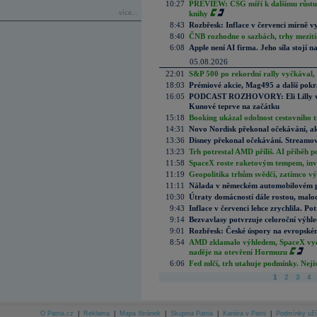
10:27
PREVIEW: CSG míří k dalšímu růstu.
více...
knihy
8:43
Rozbřesk: Inflace v červenci mírně v
8:40
ČNB rozhodne o sazbách, trhy mezitím
6:08
Apple není AI firma. Jeho síla stojí n
05.08.2026
22:01
S&P 500 po rekordní rally vyčkával,
18:03
Prémiové akcie, Mag495 a další pokr
16:05
PODCAST ROZHOVORY: Eli Lilly vs. 
Kunové teprve na začátku
15:18
Booking ukázal odolnost cestovního trh
14:31
Novo Nordisk překonal očekávání, akci
13:36
Disney překonal očekávání. Streamova
13:23
Trh potrestal AMD příliš. AI příběh p
11:58
SpaceX roste raketovým tempem, inves
11:19
Geopolitika trhům svědčí, zatímco v
11:11
Nálada v německém automobilovém prů
10:30
Útraty domácností dále rostou, malo
9:43
Inflace v červenci lehce zrychlila. Pot
9:14
Bezvavlasy potvrzuje celoroční výhl
9:01
Rozbřesk: České úspory na evropském
8:54
AMD zklamalo výhledem, SpaceX vydě
naděje na otevření Hormuzu
6:06
Fed mlčí, trh utahuje podmínky. Nejis
1
2
3
4
O Patria.cz
|
Reklama
|
Mapa Stránek
|
Skupina Patria
|
Kariéra v Patrii
|
Podmínky uží