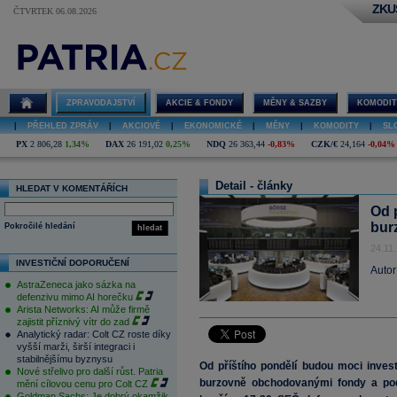
ZKU
ČTVRTEK 06.08.2026
ZPRAVODAJSTVÍ
AKCIE & FONDY
MĚNY & SAZBY
KOMODIT
|
PŘEHLED ZPRÁV
|
AKCIOVÉ
|
EKONOMICKÉ
|
MĚNY
|
KOMODITY
|
SL
PX
2 806,28
1,34%
DAX
26 191,02
0,25%
NDQ
26 363,44
-0,83%
CZK/€
24,164
-0,04%
Detail - články
HLEDAT V KOMENTÁŘÍCH
Od 
bur
Pokročilé hledání
hledat
24.11
INVESTIČNÍ DOPORUČENÍ
Autor
AstraZeneca jako sázka na
defenzivu mimo AI horečku
Arista Networks: AI může firmě
zajistit příznivý vítr do zad
Analytický radar: Colt CZ roste díky
vyšší marži, širší integraci i
stabilnějšímu byznysu
Od příštího pondělí budou moci inves
Nové střelivo pro další růst. Patria
burzovně obchodovanými fondy a pod
mění cílovou cenu pro Colt CZ
Goldman Sachs: Je dobrý okamžik