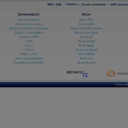
|
Cookies
|
|
RSS / XML
E-mail newsletter
SMS zpravod
Zpravodajství:
Akcie:
Akciové zprávy
Akcie ČEZ
Ekonomické zprávy
Akcie NWR
Zprávy o měnách a sazbách
Akcie Komerční banka
Zprávy o komoditách
Akcie Erste Bank
Zprávy o HDP
Akcie O2
ČNB
Akcie Kofola
Grexit
Akcie Apple
Brexit
Akcie Facebook
Volby v USA
Akcie BMW
Video zpravodajství
Akcie GE
Investiční komentáře
Akcie Moneta
Tvorba apl