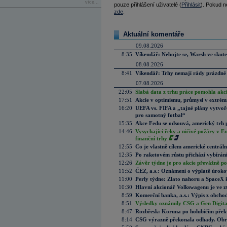
více...
pouze přihlášení uživatelé (
Přihlásit
). Pokud ne
zde
.
Aktuální komentáře
09.08.2026
8:35
Víkendář: Nebojte se, Warsh ve skute
08.08.2026
8:41
Víkendář: Trhy nemají rády prázdné 
07.08.2026
22:05
Slabá data z trhu práce pomohla akc
17:51
Akcie v optimismu, průmysl v extrémn
16:20
UEFA vs. FIFA a „tajné plány vytvoř
pro samotný fotbal“
15:35
Akce Fedu se odsouvá, americký trh 
14:46
Vysychající řeky a ničivé požáry v E
finanční trhy
12:55
Co je vlastně cílem americké centrál
12:35
Po raketovém růstu přichází vybírán
12:26
Závěr týdne je pro akcie převážně po
11:52
ČEZ, a.s.: Oznámení o výplatě úrok
11:00
Perly týdne: Zlato nahoru a SpaceX 
10:30
Hlavní akcionář Volkswagenu je ve z
8:59
Komerční banka, a.s.: Výpis z obchod
8:51
Výsledky oznámily CSG a Gen Digital
8:47
Rozbřesk: Koruna po holubičím přek
8:14
CSG výrazně překonala odhady. Obran