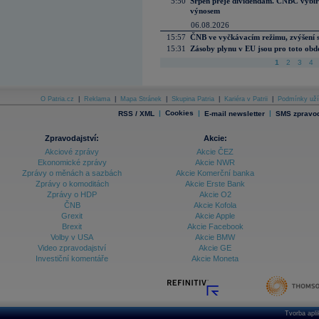
5:50
Srpen přeje dividendám. CNBC vybírá
výnosem
06.08.2026
15:57
ČNB ve vyčkávacím režimu, zvýšení s
15:31
Zásoby plynu v EU jsou pro toto obdo
1
2
3
4
O Patria.cz
|
Reklama
|
Mapa Stránek
|
Skupina Patria
|
Kariéra v Patrii
|
Podmínky uží
|
Cookies
|
|
RSS / XML
E-mail newsletter
SMS zpravod
Zpravodajství:
Akcie:
Akciové zprávy
Akcie ČEZ
Ekonomické zprávy
Akcie NWR
Zprávy o měnách a sazbách
Akcie Komerční banka
Zprávy o komoditách
Akcie Erste Bank
Zprávy o HDP
Akcie O2
ČNB
Akcie Kofola
Grexit
Akcie Apple
Brexit
Akcie Facebook
Volby v USA
Akcie BMW
Video zpravodajství
Akcie GE
Investiční komentáře
Akcie Moneta
Tvorba apl