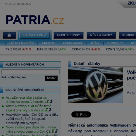
ZKU
NEDĚLE 09.08.2026
ZPRAVODAJSTVÍ
AKCIE & FONDY
MĚNY & SAZBY
KOMODIT
|
PŘEHLED ZPRÁV
|
AKCIOVÉ
|
EKONOMICKÉ
|
MĚNY
|
KOMODITY
|
SL
PX
2 785,07
-0,71%
DAX
26 319,45
0,69%
CZK/€
24,232
-0,02%
CZK/$
20,966
0,00%
Detail - články
HLEDAT V KOMENTÁŘÍCH
Vol
poč
Pokročilé hledání
hledat
27.11
INVESTIČNÍ DOPORUČENÍ
Autor
AstraZeneca jako sázka na
defenzivu mimo AI horečku
Arista Networks: AI může firmě
zajistit příznivý vítr do zad
Analytický radar: Colt CZ roste díky
vyšší marži, širší integraci i
stabilnějšímu byznysu
Německá automobilka
Volkswagen
(V
Nové střelivo pro další růst. Patria
náklady pod kontrolu a obnovila ko
mění cílovou cenu pro Colt CZ
Goldman Sachs: Je dobrý okamžik