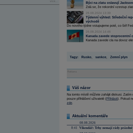
více...
Býci na zlatu oslavují Jackso
Zdá se, že rekordní vzestup zla
26.08.2024 13:39
Týdenní výhled: Středeční rep
východě
Do nového týdne vstupujeme poté, co šéf Fedu P
26.08.2024 14:46
Kanada zavede stoprocentní c
Kanada zavede cla na dovoz elekt
Tagy:
Rusko
,
sankce
,
Zemní plyn
Reklama
Váš názor
Na tomto místě můžete zahájit diskusi. Zatím
pouze přihlášení uživatelé (
Přihlásit
). Pokud ne
zde
.
Aktuální komentáře
08.08.2026
8:41
Víkendář: Trhy nemají rády prázdné 