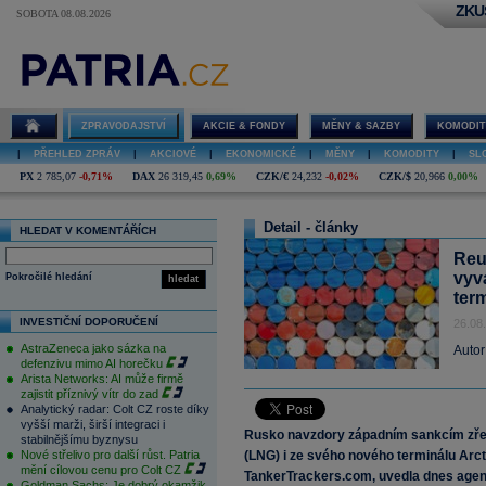
ZKU
SOBOTA 08.08.2026
ZPRAVODAJSTVÍ
AKCIE & FONDY
MĚNY & SAZBY
KOMODIT
|
PŘEHLED ZPRÁV
|
AKCIOVÉ
|
EKONOMICKÉ
|
MĚNY
|
KOMODITY
|
SL
PX
2 785,07
-0,71%
DAX
26 319,45
0,69%
CZK/€
24,232
-0,02%
CZK/$
20,966
0,00%
Detail - články
HLEDAT V KOMENTÁŘÍCH
Reu
vyv
Pokročilé hledání
hledat
ter
INVESTIČNÍ DOPORUČENÍ
26.08
AstraZeneca jako sázka na
Autor
defenzivu mimo AI horečku
Arista Networks: AI může firmě
zajistit příznivý vítr do zad
Analytický radar: Colt CZ roste díky
vyšší marži, širší integraci i
Rusko navzdory západním sankcím zře
stabilnějšímu byznysu
Nové střelivo pro další růst. Patria
(LNG) i ze svého nového terminálu Arct
mění cílovou cenu pro Colt CZ
TankerTrackers.com, uvedla dnes agent
Goldman Sachs: Je dobrý okamžik