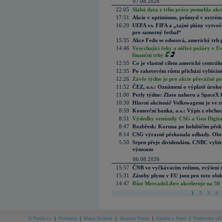
07.08.2026
22:05
Slabá data z trhu práce pomohla akc
17:51
Akcie v optimismu, průmysl v extrémn
16:20
UEFA vs. FIFA a „tajné plány vytvoř
pro samotný fotbal“
15:35
Akce Fedu se odsouvá, americký trh 
14:46
Vysychající řeky a ničivé požáry v E
finanční trhy
12:55
Co je vlastně cílem americké centrál
12:35
Po raketovém růstu přichází vybírán
12:26
Závěr týdne je pro akcie převážně po
11:52
ČEZ, a.s.: Oznámení o výplatě úrok
11:00
Perly týdne: Zlato nahoru a SpaceX 
10:30
Hlavní akcionář Volkswagenu je ve z
8:59
Komerční banka, a.s.: Výpis z obchod
8:51
Výsledky oznámily CSG a Gen Digital
8:47
Rozbřesk: Koruna po holubičím přek
8:14
CSG výrazně překonala odhady. Obran
5:50
Srpen přeje dividendám. CNBC vybírá
výnosem
06.08.2026
15:57
ČNB ve vyčkávacím režimu, zvýšení s
15:31
Zásoby plynu v EU jsou pro toto obdo
14:47
Růst MercadoLibre akceleruje na 50 %
1
2
3
4
O Patria.cz
|
Reklama
|
Mapa Stránek
|
Skupina Patria
|
Kariéra v Patrii
|
Podmínky uží