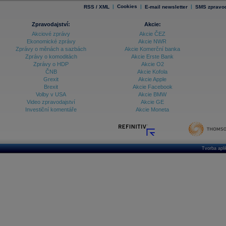
|
Cookies
|
|
RSS / XML
E-mail newsletter
SMS zpravod
Zpravodajství:
Akcie:
Akciové zprávy
Akcie ČEZ
Ekonomické zprávy
Akcie NWR
Zprávy o měnách a sazbách
Akcie Komerční banka
Zprávy o komoditách
Akcie Erste Bank
Zprávy o HDP
Akcie O2
ČNB
Akcie Kofola
Grexit
Akcie Apple
Brexit
Akcie Facebook
Volby v USA
Akcie BMW
Video zpravodajství
Akcie GE
Investiční komentáře
Akcie Moneta
Tvorba apl