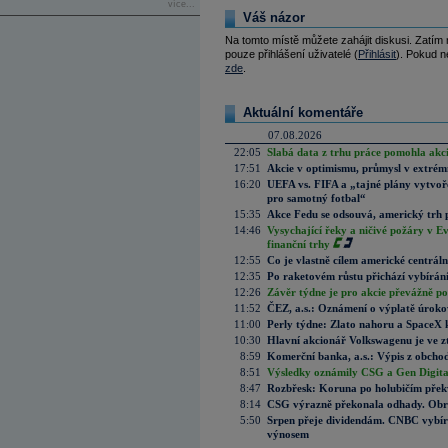
více...
Váš názor
Na tomto místě můžete zahájit diskusi. Zatím
pouze přihlášení uživatelé (
Přihlásit
). Pokud ne
zde
.
Aktuální komentáře
07.08.2026
22:05
Slabá data z trhu práce pomohla akc
17:51
Akcie v optimismu, průmysl v extrémn
16:20
UEFA vs. FIFA a „tajné plány vytvoř
pro samotný fotbal“
15:35
Akce Fedu se odsouvá, americký trh 
14:46
Vysychající řeky a ničivé požáry v E
finanční trhy
12:55
Co je vlastně cílem americké centrál
12:35
Po raketovém růstu přichází vybírán
12:26
Závěr týdne je pro akcie převážně po
11:52
ČEZ, a.s.: Oznámení o výplatě úrok
11:00
Perly týdne: Zlato nahoru a SpaceX 
10:30
Hlavní akcionář Volkswagenu je ve z
8:59
Komerční banka, a.s.: Výpis z obchod
8:51
Výsledky oznámily CSG a Gen Digital
8:47
Rozbřesk: Koruna po holubičím přek
8:14
CSG výrazně překonala odhady. Obran
5:50
Srpen přeje dividendám. CNBC vybírá
výnosem