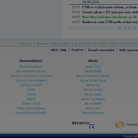
06.08.2026
15:57
ČNB ve vyčkávacím režimu, zvýšení s
15:31
Zásoby plynu v EU jsou pro toto obdo
14:47
Růst MercadoLibre akceleruje na 50 %
14:37
Bankovní rada ČNB podle očekávání 
1
2
3
4
O Patria.cz
|
Reklama
|
Mapa Stránek
|
Skupina Patria
|
Kariéra v Patrii
|
Podmínky uží
|
Cookies
|
|
RSS / XML
E-mail newsletter
SMS zpravod
Zpravodajství:
Akcie:
Akciové zprávy
Akcie ČEZ
Ekonomické zprávy
Akcie NWR
Zprávy o měnách a sazbách
Akcie Komerční banka
Zprávy o komoditách
Akcie Erste Bank
Zprávy o HDP
Akcie O2
ČNB
Akcie Kofola
Grexit
Akcie Apple
Brexit
Akcie Facebook
Volby v USA
Akcie BMW
Video zpravodajství
Akcie GE
Investiční komentáře
Akcie Moneta
Tvorba apl