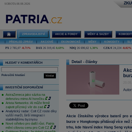
ZKU
SOBOTA 08.08.2026
ZPRAVODAJSTVÍ
AKCIE & FONDY
MĚNY & SAZBY
KOMODIT
|
PŘEHLED ZPRÁV
|
AKCIOVÉ
|
EKONOMICKÉ
|
MĚNY
|
KOMODITY
|
SL
PX
2 785,07
-0,71%
DAX
26 319,45
0,69%
NDQ
26 690,62
1,30%
CZK/€
24,224
-0,02%
Detail - články
HLEDAT V KOMENTÁŘÍCH
Akc
burz
Pokročilé hledání
hledat
20.05
INVESTIČNÍ DOPORUČENÍ
Autor
AstraZeneca jako sázka na
defenzivu mimo AI horečku
Arista Networks: AI může firmě
zajistit příznivý vítr do zad
Analytický radar: Colt CZ roste díky
vyšší marži, širší integraci i
Akcie čínského výrobce baterií pro 
stabilnějšímu byznysu
burze v Hongkongu přidávají více než 
Nové střelivo pro další růst. Patria
trhu, kde hlavní index Hang Seng vyka
mění cílovou cenu pro Colt CZ
Goldman Sachs: Je dobrý okamžik