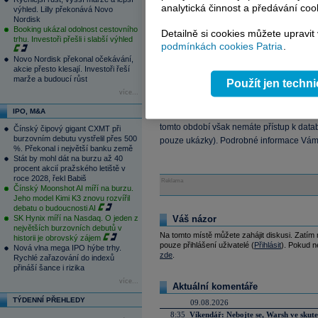
analytická činnost a předávání coo
výhled. Lilly překonává Novo
Nordisk
Booking ukázal odolnost cestovního
Detailně si cookies můžete upravit
trhu. Investoři přešli i slabší výhled
podmínkách cookies Patria
.
Novo Nordisk překonal očekávání,
akcie přesto klesají. Investoři řeší
marže a budoucí růst
Použít jen techn
více...
Informace o nadstavbových placených inf
IPO, M&A
ZDE
. Služby Patria Plus můžete otesto
tomto období však nemáte přístup k data
Čínský čipový gigant CXMT při
burzovním debutu vystřelil přes 500
pouze ukázky). Podrobné informace Vám 
%. Překonal i největší banku země
Stát by mohl dát na burzu až 40
procent akcií pražského letiště v
roce 2028, řekl Babiš
Reklama
Čínský Moonshot AI míří na burzu.
Jeho model Kimi K3 znovu rozvířil
debatu o budoucnosti AI
SK Hynix míří na Nasdaq. O jeden z
Váš názor
největších burzovních debutů v
Na tomto místě můžete zahájit diskusi. Zatím
historii je obrovský zájem
pouze přihlášení uživatelé (
Přihlásit
). Pokud ne
Nová vlna mega IPO hýbe trhy.
zde
.
Rychlé zařazování do indexů
přináší šance i rizika
více...
Aktuální komentáře
TÝDENNÍ PŘEHLEDY
09.08.2026
8:35
Víkendář: Nebojte se, Warsh ve skute