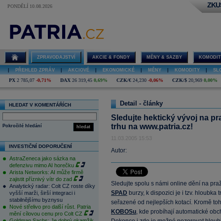
ZKU
PONDĚLÍ 10.08.2026
ZPRAVODAJSTVÍ
AKCIE & FONDY
MĚNY & SAZBY
KOMODIT
|
PŘEHLED ZPRÁV
|
AKCIOVÉ
|
EKONOMICKÉ
|
MĚNY
|
KOMODITY
|
SL
PX
2 785,07
-0,71%
DAX
26 319,45
0,69%
CZK/€
24,230
-0,06%
CZK/$
20,969
0,00%
Detail - články
HLEDAT V KOMENTÁŘÍCH
Sledujte hektický vývoj na pr
trhu na www.patria.cz!
Pokročilé hledání
hledat
11.03.2005 15:53
INVESTIČNÍ DOPORUČENÍ
Autor:
AstraZeneca jako sázka na
defenzivu mimo AI horečku
Arista Networks: AI může firmě
zajistit příznivý vítr do zad
Sledujte spolu s námi online dění na pra
Analytický radar: Colt CZ roste díky
SPAD
burzy, k dispozici je i tzv. hloubka 
vyšší marži, širší integraci i
stabilnějšímu byznysu
seřazené od nejlepších kotací. Kromě to
Nové střelivo pro další růst. Patria
KOBOSu
, kde probíhají automatické obc
mění cílovou cenu pro Colt CZ
Goldman Sachs: Je dobrý okamžik