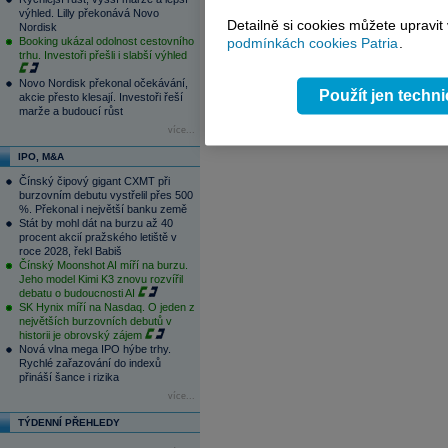
výhled. Lilly překonává Novo
Detailně si cookies můžete upravit
Nordisk
Booking ukázal odolnost cestovního
podmínkách cookies Patria
.
trhu. Investoři přešli i slabší výhled
Novo Nordisk překonal očekávání,
Použít jen techn
akcie přesto klesají. Investoři řeší
marže a budoucí růst
více...
IPO, M&A
Čínský čipový gigant CXMT při
burzovním debutu vystřelil přes 500
%. Překonal i největší banku země
Stát by mohl dát na burzu až 40
procent akcií pražského letiště v
roce 2028, řekl Babiš
Čínský Moonshot AI míří na burzu.
Jeho model Kimi K3 znovu rozvířil
debatu o budoucnosti AI
SK Hynix míří na Nasdaq. O jeden z
největších burzovních debutů v
historii je obrovský zájem
Nová vlna mega IPO hýbe trhy.
Rychlé zařazování do indexů
přináší šance i rizika
více...
TÝDENNÍ PŘEHLEDY