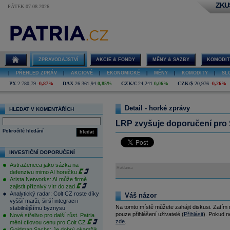
ZKU
PÁTEK 07.08.2026
ZPRAVODAJSTVÍ
AKCIE & FONDY
MĚNY & SAZBY
KOMODIT
|
PŘEHLED ZPRÁV
|
AKCIOVÉ
|
EKONOMICKÉ
|
MĚNY
|
KOMODITY
|
SL
PX
2 780,79
-0,87%
DAX
26 361,94
0,85%
CZK/€
24,241
0,06%
CZK/$
20,976
-0,26%
Detail - horké zprávy
HLEDAT V KOMENTÁŘÍCH
LRP zvyšuje doporučení pro 
Pokročilé hledání
hledat
INVESTIČNÍ DOPORUČENÍ
AstraZeneca jako sázka na
Reklama
defenzivu mimo AI horečku
Arista Networks: AI může firmě
zajistit příznivý vítr do zad
Analytický radar: Colt CZ roste díky
Váš názor
vyšší marži, širší integraci i
Na tomto místě můžete zahájit diskusi. Zatím
stabilnějšímu byznysu
pouze přihlášení uživatelé (
Přihlásit
). Pokud ne
Nové střelivo pro další růst. Patria
zde
.
mění cílovou cenu pro Colt CZ
Goldman Sachs: Je dobrý okamžik