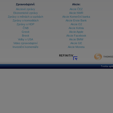
Zpravodajství:
Akcie:
Akciové zprávy
Akcie ČEZ
Ekonomické zprávy
Akcie NWR
Zprávy o měnách a sazbách
Akcie Komerční banka
Zprávy o komoditách
Akcie Erste Bank
Zprávy o HDP
Akcie O2
ČNB
Akcie Kofola
Grexit
Akcie Apple
Brexit
Akcie Facebook
Volby v USA
Akcie BMW
Video zpravodajství
Akcie GE
Investiční komentáře
Akcie Moneta
Tvorba apl