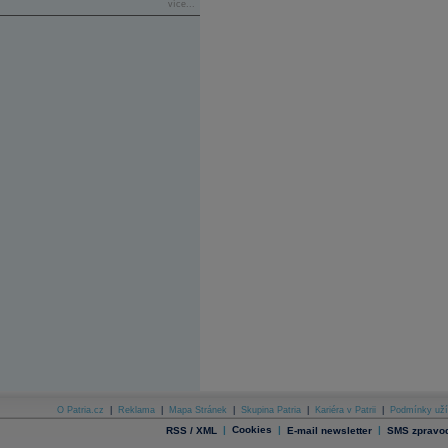
více...
O Patria.cz
|
Reklama
|
Mapa Stránek
|
Skupina Patria
|
Kariéra v Patrii
|
Podmínky uží
|
Cookies
|
|
RSS / XML
E-mail newsletter
SMS zpravod