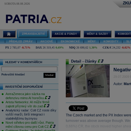
ZKU
SOBOTA 08.08.2026
ZPRAVODAJSTVÍ
AKCIE & FONDY
MĚNY & SAZBY
KOMODIT
|
PŘEHLED ZPRÁV
|
AKCIOVÉ
|
EKONOMICKÉ
|
MĚNY
|
KOMODITY
|
SL
PX
2 785,07
-0,71%
DAX
26 319,45
0,69%
NDQ
26 690,62
1,30%
CZK/€
24,232
-0,02%
Detail - články
HLEDAT V KOMENTÁŘÍCH
Negativ
Pokročilé hledání
hledat
29.07.2009 
Autor:
Mart
INVESTIČNÍ DOPORUČENÍ
AstraZeneca jako sázka na
defenzivu mimo AI horečku
Arista Networks: AI může firmě
zajistit příznivý vítr do zad
Analytický radar: Colt CZ roste díky
vyšší marži, širší integraci i
The Czech market and the PX Index were d
stabilnějšímu byznysu
turnover was above average though. We 
Nové střelivo pro další růst. Patria
0,66%) CR, the stock moved higher ahead
mění cílovou cenu pro Colt CZ
Goldman Sachs: Je dobrý okamžik