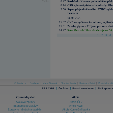
více...
8:47
Rozbřesk: Koruna po holubičím přek
8:14
CSG výrazně překonala odhady. Obran
5:50
Srpen přeje dividendám. CNBC vybírá
výnosem
06.08.2026
15:57
ČNB ve vyčkávacím režimu, zvýšení s
15:31
Zásoby plynu v EU jsou pro toto obdo
14:47
Růst MercadoLibre akceleruje na 50 %
1
2
3
4
O Patria.cz
|
Reklama
|
Mapa Stránek
|
Skupina Patria
|
Kariéra v Patrii
|
Podmínky uží
|
Cookies
|
|
RSS / XML
E-mail newsletter
SMS zpravod
Zpravodajství:
Akcie:
Akciové zprávy
Akcie ČEZ
Ekonomické zprávy
Akcie NWR
Zprávy o měnách a sazbách
Akcie Komerční banka