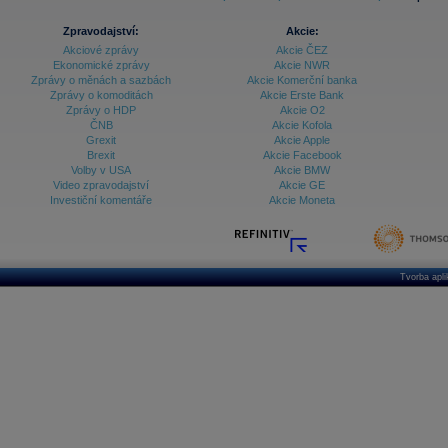
Zpravodajství:
Akcie:
Akciové zprávy
Akcie ČEZ
Ekonomické zprávy
Akcie NWR
Zprávy o měnách a sazbách
Akcie Komerční banka
Zprávy o komoditách
Akcie Erste Bank
Zprávy o HDP
Akcie O2
ČNB
Akcie Kofola
Grexit
Akcie Apple
Brexit
Akcie Facebook
Volby v USA
Akcie BMW
Video zpravodajství
Akcie GE
Investiční komentáře
Akcie Moneta
Tvorba apl