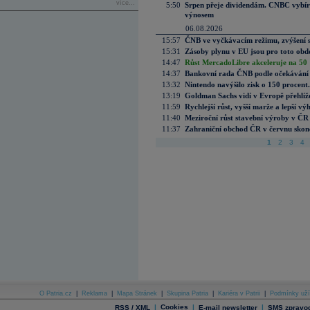
více...
5:50
Srpen přeje dividendám. CNBC vybírá
výnosem
06.08.2026
15:57
ČNB ve vyčkávacím režimu, zvýšení s
15:31
Zásoby plynu v EU jsou pro toto obdo
14:47
Růst MercadoLibre akceleruje na 50 %
14:37
Bankovní rada ČNB podle očekávání 
13:32
Nintendo navýšilo zisk o 150 procen
13:19
Goldman Sachs vidí v Evropě přehlíže
11:59
Rychlejší růst, vyšší marže a lepší v
11:40
Meziroční růst stavební výroby v ČR
11:37
Zahraniční obchod ČR v červnu skonč
1
2
3
4
O Patria.cz
|
Reklama
|
Mapa Stránek
|
Skupina Patria
|
Kariéra v Patrii
|
Podmínky uží
|
Cookies
|
|
RSS / XML
E-mail newsletter
SMS zpravod