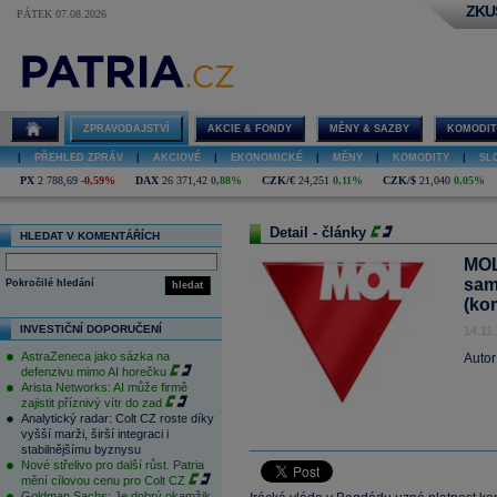
ZKU
PÁTEK 07.08.2026
ZPRAVODAJSTVÍ
AKCIE & FONDY
MĚNY & SAZBY
KOMODIT
|
PŘEHLED ZPRÁV
|
AKCIOVÉ
|
EKONOMICKÉ
|
MĚNY
|
KOMODITY
|
SL
PX
2 788,69
-0,59%
DAX
26 371,42
0,88%
CZK/€
24,251
0,11%
CZK/$
21,040
0,05%
Detail - články
HLEDAT V KOMENTÁŘÍCH
MOL
sam
Pokročilé hledání
hledat
(ko
INVESTIČNÍ DOPORUČENÍ
14.11
AstraZeneca jako sázka na
Autor
defenzivu mimo AI horečku
Arista Networks: AI může firmě
zajistit příznivý vítr do zad
Analytický radar: Colt CZ roste díky
vyšší marži, širší integraci i
stabilnějšímu byznysu
Nové střelivo pro další růst. Patria
mění cílovou cenu pro Colt CZ
Goldman Sachs: Je dobrý okamžik