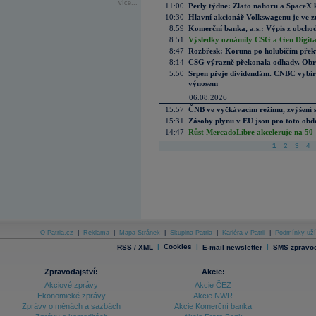
více...
11:00
Perly týdne: Zlato nahoru a SpaceX 
10:30
Hlavní akcionář Volkswagenu je ve z
8:59
Komerční banka, a.s.: Výpis z obchod
8:51
Výsledky oznámily CSG a Gen Digital
8:47
Rozbřesk: Koruna po holubičím přek
8:14
CSG výrazně překonala odhady. Obran
5:50
Srpen přeje dividendám. CNBC vybírá
výnosem
06.08.2026
15:57
ČNB ve vyčkávacím režimu, zvýšení s
15:31
Zásoby plynu v EU jsou pro toto obdo
14:47
Růst MercadoLibre akceleruje na 50 %
1
2
3
4
O Patria.cz
|
Reklama
|
Mapa Stránek
|
Skupina Patria
|
Kariéra v Patrii
|
Podmínky uží
|
Cookies
|
|
RSS / XML
E-mail newsletter
SMS zpravod
Zpravodajství:
Akcie:
Akciové zprávy
Akcie ČEZ
Ekonomické zprávy
Akcie NWR
Zprávy o měnách a sazbách
Akcie Komerční banka