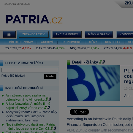
ZKU
SOBOTA 08.08.2026
ZPRAVODAJSTVÍ
AKCIE & FONDY
MĚNY & SAZBY
KOMODIT
|
PŘEHLED ZPRÁV
|
AKCIOVÉ
|
EKONOMICKÉ
|
MĚNY
|
KOMODITY
|
SL
PX
2 785,07
-0,71%
DAX
26 319,45
0,69%
NDQ
26 690,62
1,30%
CZK/€
24,232
-0,02%
Detail - články
HLEDAT V KOMENTÁŘÍCH
PL 
cou
Pokročilé hledání
hledat
reg
INVESTIČNÍ DOPORUČENÍ
13.02
AstraZeneca jako sázka na
Autor
defenzivu mimo AI horečku
Arista Networks: AI může firmě
zajistit příznivý vítr do zad
Analytický radar: Colt CZ roste díky
vyšší marži, širší integraci i
According to an interview in Polish daily
stabilnějšímu byznysu
Nové střelivo pro další růst. Patria
Financial Supervision Commission, bot
mění cílovou cenu pro Colt CZ
PLN, 2,04%) comply with recommendation
Goldman Sachs: Je dobrý okamžik