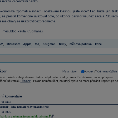
 uvažující centrální bankou.
ekonomika zpomalí a
inflační
očekávání klesnou ještě více? Fed bude jen těžk
, že přestal konvenčně uvažovat poté, co ukončil párty dříve, než začala. Skutečn
e mé obavy se ukáží být bezpředmětné.
YTimes, blog Paula Krugmana)
GM
,
Microsoft
,
Apple
,
fed
,
Krugman
,
firmy
,
měnová politika
,
krize
ázor
Přidat názor
Pavouk
Od nejnovějších
|
ístě můžete zahájit diskusi. Zatím nebyl zadán žádný názor. Do diskuse mohou přispívat
ášení uživatelé (
Přihlásit
). Pokud nemáte účet, na který byste se mohli přihlásit, registrujte se
lní komentáře
.08.2026
kendář: Trhy nemají rády prázdné řeči
.08.2026
abá data z trhu práce pomohla akciím