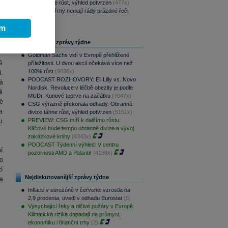
divize táhne růst, výhled potvrzen
(477x)
o
Víkendář: Trhy nemají rády prázdné řeči
d
(389x)
m
ím
í
Nejčtenější zprávy týdne
Goldman Sachs vidí v Evropě přehlížené
ě
příležitosti. U dvou akcií očekává více než
100% růst
(9036x)
.
PODCAST ROZHOVORY: Eli Lilly vs. Novo
á
Nordisk. Revoluce v léčbě obezity je podle
íl
MUDr. Kunové teprve na začátku
(7047x)
ě
CSG výrazně překonala odhady. Obranná
a
divize táhne růst, výhled potvrzen
(5151x)
PREVIEW: CSG míří k dalšímu růstu.
u
Klíčové bude tempo obranné divize a vývoj
zakázkové knihy
(4343x)
PODCAST Týdenní výhled: V centru
í
pozornosti AMD a Palantir
(4198x)
o
í
Nejdiskutovanější zprávy týdne
a
Inflace v eurozóně v červenci vzrostla na
2,9 procenta, uvedl v odhadu Eurostat
(5)
Vysychající řeky a ničivé požáry v Evropě.
Klimatická rizika dopadají na průmysl,
ekonomiku i finanční trhy
(2)