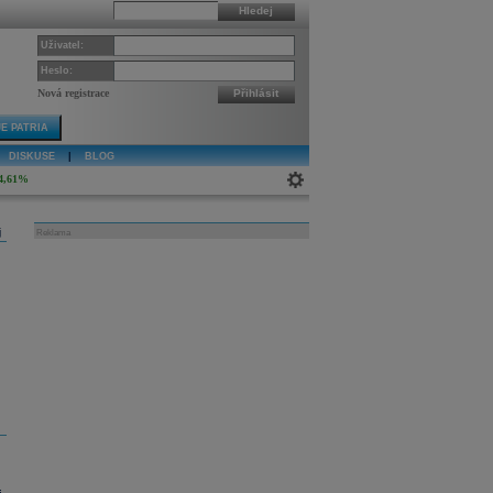
Hledej
Uživatel:
Heslo:
Nová registrace
Přihlásit
E PATRIA
DISKUSE
|
BLOG
4,61%
j
Reklama
u