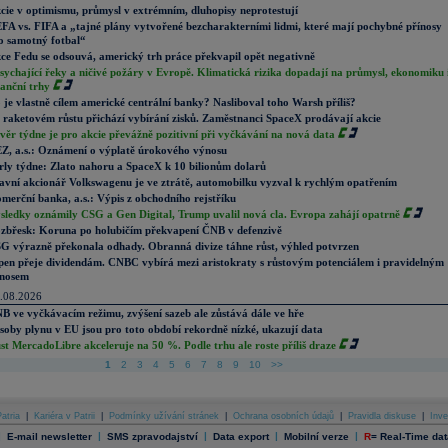
cie v optimismu, průmysl v extrémním, dluhopisy neprotestují
FA vs. FIFA a „tajné plány vytvořené bezcharakterními lidmi, které mají pochybné přínosy
o samotný fotbal“
ce Fedu se odsouvá, americký trh práce překvapil opět negativně
sychající řeky a ničivé požáry v Evropě. Klimatická rizika dopadají na průmysl, ekonomiku 
nanční trhy
 je vlastně cílem americké centrální banky? Nasliboval toho Warsh příliš?
 raketovém růstu přichází vybírání zisků. Zaměstnanci SpaceX prodávají akcie
věr týdne je pro akcie převážně pozitivní při vyčkávání na nová data
Z, a.s.: Oznámení o výplatě úrokového výnosu
rly týdne: Zlato nahoru a SpaceX k 10 bilionům dolarů
avní akcionář Volkswagenu je ve ztrátě, automobilku vyzval k rychlým opatřením
merční banka, a.s.: Výpis z obchodního rejstříku
sledky oznámily CSG a Gen Digital, Trump uvalil nová cla. Evropa zahájí opatrně
zbřesk: Koruna po holubičím překvapení ČNB v defenzivě
G výrazně překonala odhady. Obranná divize táhne růst, výhled potvrzen
pen přeje dividendám. CNBC vybírá mezi aristokraty s růstovým potenciálem i pravidelným
nosem
.08.2026
B ve vyčkávacím režimu, zvýšení sazeb ale zůstává dále ve hře
soby plynu v EU jsou pro toto období rekordně nízké, ukazují data
st MercadoLibre akceleruje na 50 %. Podle trhu ale roste příliš draze
1
2
3
4
5
6
7
8
9
10
>>
atria
|
Kariéra v Patrii
|
Podmínky užívání stránek
|
Ochrana osobních údajů
|
Pravidla diskuse
|
Inve
|
|
|
|
|
E-mail newsletter
SMS zpravodajství
Data export
Mobilní verze
R
=
Real-Time dat