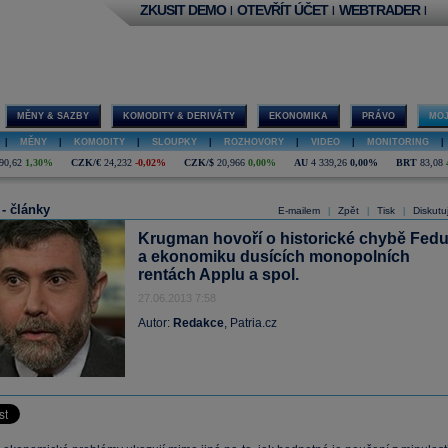
ZKUSIT DEMO
OTEVŘÍT ÚČET
WEBTRADER
|
|
|
MĚNY & SAZBY
KOMODITY & DERIVÁTY
EKONOMIKA
PRÁVO
MOJ
|
MĚNY
|
KOMODITY
|
SLOUPKY
|
ROZHOVORY
|
VIDEO
|
MONITORING
|
90,62
1,30%
CZK/€
24,232
-0,02%
CZK/$
20,966
0,00%
AU
4 339,26
0,00%
BRT
83,08
 - články
E-mailem
Zpět
Tisk
Diskutu
|
|
|
Krugman hovoří o historické chybě Fed
a ekonomiku dusících monopolních
rentách Applu a spol.
27.06.2013 7:58
Autor:
Redakce
, Patria.cz