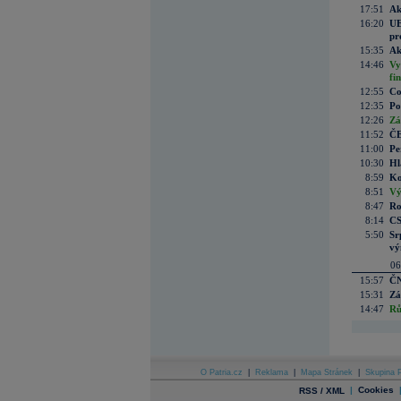
17:51
Ak
16:20
UE
pr
15:35
Ak
14:46
Vy
fi
12:55
Co
12:35
Po
12:26
Zá
11:52
ČE
11:00
Pe
10:30
Hl
8:59
Ko
8:51
Vý
8:47
Ro
8:14
CS
5:50
Sr
vý
06
15:57
ČN
15:31
Zá
14:47
Rů
O Patria.cz
|
Reklama
|
Mapa Stránek
|
Skupina P
|
Cookies
RSS / XML