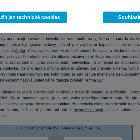
ě platí, že pokud jsou zisky stále více odrazem rostoucí monopolní síly, má t
celou ekonomiku. Po roce 2000 nastal velký posun přerozdělení příjmů směrem o
skům. Je tu ale jedna záhada: Zisky leží vysoko,
sazby
nízko, ale investice žádný
žít jen technické cookies
Souhlas
procházejí. Určitě to není tím, že by se prezident Obama nějak dotknul veden
o že by se společnosti obávaly změn v oblasti zdravotního pojištění.
zisky neodrážejí návratnost investic, ale monopolní renty, žádná záhada to vlastn
nopol může být vysoce ziskový, důvod pro zvyšování kapacit mít ale nemusí
 je opět
Apple
. Zisky vysoké, sedí však na hromadě hotovosti a evidentně nem
 reinvestovat. Pro ekonomiku tato situace příznivá není. Práce má stále menší pod
ch a společnosti ani přes vysoké zisky neinvestují. To je recept na dlouhodob
 poptávku. Není to jediná příčina slabého oživení, ale přispěla k němu, tvrdí n
 NYTimes Paul Krugman. Na svém blogu se pak věnuje intenzivně diskutovaném
teré ekonom nazývá „potenciálně tragické zvolnění tempa QE“.
 základě relativně optimistického výhledu znatelně posunul k jestřábům. To nen
ožná, že to nakonec vyjde, je tu ale velká pravděpodobnost toho, že jde 
 historickou chybu. Nesmíme zapomínat, že americká ekonomika se stále nacház
ém útlumu, což není patrné ani tak z
nezaměstnanosti
, jako z pohledu n
ost: