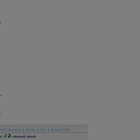
i
stiční disclaimer
|
Náměty
|
FAQ
|
Skupina ČSOB
a
|
=
placený obsah