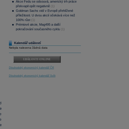
Akce Fedu se odsouvá, americký trh práce
překvapil opět negativně
(1)
Goldman Sachs vidí v Evropě přehlížené
příležitosti. U dvou akcií očekává více než
100% růst
(1)
Prémiové akcie, Mag495 a další
pokračování současného cyklu
(1)
Kalendář událostí
Nebyla nalezena žádná data
UDÁLOSTI ONLINE
Dlouhodobý ekonomický kalendář ČR
Dlouhodobý ekonomický kalendář Svět
d
e
e
e
le