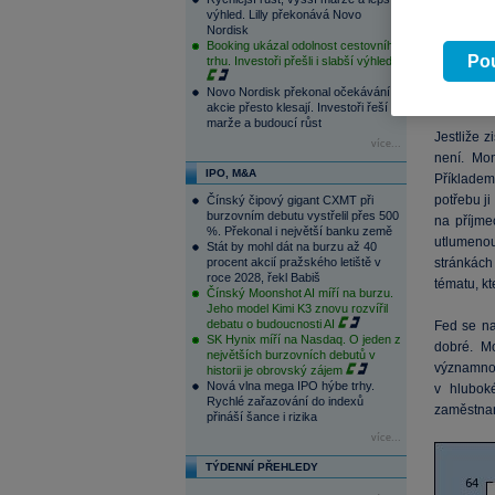
Každopádn
výhled. Lilly překonává Novo
Nordisk
dopad na 
Booking ukázal odolnost cestovního
mezd
k zi
Pou
trhu. Investoři přešli i slabší výhled
boomem ne
Novo Nordisk překonal očekávání,
firem, neb
akcie přesto klesají. Investoři řeší
marže a budoucí růst
Jestliže 
více...
není. Mo
IPO, M&A
Příkladem
potřebu ji
Čínský čipový gigant CXMT při
burzovním debutu vystřelil přes 500
na příjme
%. Překonal i největší banku země
utlumenou
Stát by mohl dát na burzu až 40
procent akcií pražského letiště v
stránkách
roce 2028, řekl Babiš
tématu, k
Čínský Moonshot AI míří na burzu.
Jeho model Kimi K3 znovu rozvířil
debatu o budoucnosti AI
Fed se na
SK Hynix míří na Nasdaq. O jeden z
dobré. M
největších burzovních debutů v
významnou
historii je obrovský zájem
Nová vlna mega IPO hýbe trhy.
v hlubok
Rychlé zařazování do indexů
zaměstnan
přináší šance i rizika
více...
TÝDENNÍ PŘEHLEDY