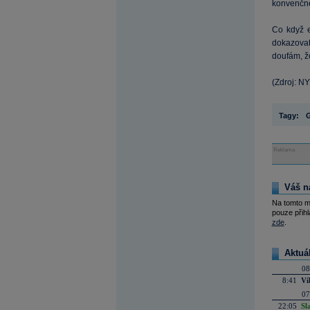
konvenčně
Co když 
dokazovat
doufám, ž
(Zdroj: N
Tagy:
Reklama
Váš n
Na tomto m
pouze přihl
zde
.
Aktuá
08
8:41
Ví
07
22:05
Sl