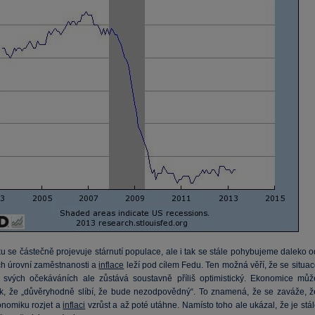
u se částečně projevuje stárnutí populace, ale i tak se stále pohybujeme daleko o
ých úrovní zaměstnanosti a
inflace
leží pod cílem Fedu. Ten možná věří, že se situac
e svých očekáváních ale zůstává soustavně příliš optimistický. Ekonomice můž
k, že „důvěryhodně slíbí, že bude nezodpovědný“. To znamená, že se zaváže, ž
nomiku rozjet a
inflaci
vzrůst a až poté utáhne. Namísto toho ale ukázal, že je stá