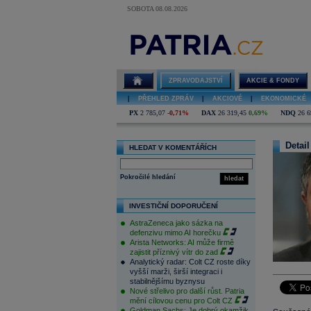
SOBOTA 08.08.2026
ZPRAVODAJSTVÍ
AKCIE & FONDY
|
PŘEHLED ZPRÁV
|
AKCIOVÉ
|
EKONOMICKÉ
PX
2 785,07
-0,71%
DAX
26 319,45
0,69%
NDQ
26 6
Detail
HLEDAT V KOMENTÁŘÍCH
Pokročilé hledání
hledat
INVESTIČNÍ DOPORUČENÍ
AstraZeneca jako sázka na
defenzivu mimo AI horečku
Arista Networks: AI může firmě
zajistit příznivý vítr do zad
Analytický radar: Colt CZ roste díky
vyšší marži, širší integraci i
stabilnějšímu byznysu
Nové střelivo pro další růst. Patria
mění cílovou cenu pro Colt CZ
Goldman Sachs: Je dobrý okamžik