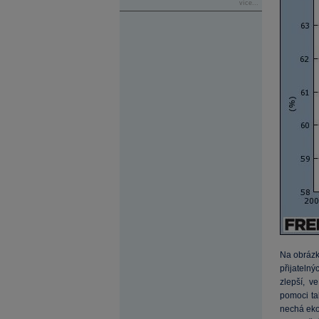
více...
Na obrázk
přijateln
zlepší, v
pomoci ta
nechá eko