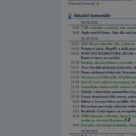
Pracovitý Prosecký
Aktuální komentáře
06.08.2026
8:40
ČNB rozhodne o sazbách, trhy mezitím
6:08
Apple není AI firma. Jeho síla stojí n
05.08.2026
22:01
S&P 500 po rekordní rally vyčkával,
18:03
Prémiové akcie, Mag495 a další pokr
16:05
PODCAST ROZHOVORY: Eli Lilly vs. 
Kunové teprve na začátku
15:18
Booking ukázal odolnost cestovního trh
14:31
Novo Nordisk překonal očekávání, akci
13:36
Disney překonal očekávání. Streamova
13:23
Trh potrestal AMD příliš. AI příběh p
11:58
SpaceX roste raketovým tempem, inves
11:19
Geopolitika trhům svědčí, zatímco v
11:11
Nálada v německém automobilovém prů
10:30
Útraty domácností dále rostou, malo
9:43
Inflace v červenci lehce zrychlila. Pot
9:14
Bezvavlasy potvrzuje celoroční výhl
9:01
Rozbřesk: České úspory na evropském
8:54
AMD zklamalo výhledem, SpaceX vydě
naděje na otevření Hormuzu
6:06
Fed mlčí, trh utahuje podmínky. Nejis
04.08.2026