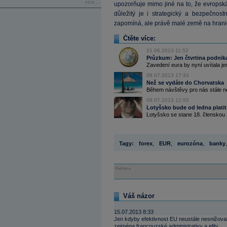
více...
upozorňuje mimo jiné na to, že evropsk
důležitý je i strategický a bezpečnost
zapomíná, ale právě malé země na hrani
Čtěte více:
21.06.2013 11:52
Průzkum: Jen čtvrtina podnikat
Zavedení eura by nyní uvítala jen
08.07.2013 17:34
Než se vydáte do Chorvatska
Během návštěvy pro nás stále ne
09.07.2013 12:55
Lotyšsko bude od ledna plati
Lotyšsko se stane 18. členskou ze
Tagy:
forex
,
EUR
,
eurozóna
,
banky
,
Reklama
Váš názor
15.07.2013 8:33
Jen kdyby efektivnost EU neustále nesnižoval
zejména francouzské administrativy a elity ...