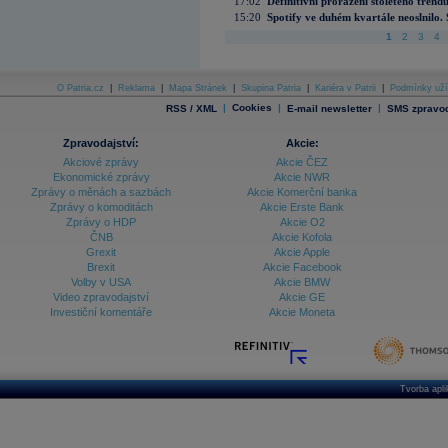
17:02
Definitivní proražení stoletého trend
15:20
Spotify ve duhém kvartále neoslnilo. 
1
2
3
4
O Patria.cz
|
Reklama
|
Mapa Stránek
|
Skupina Patria
|
Kariéra v Patrii
|
Podmínky uží
|
Cookies
|
|
RSS / XML
E-mail newsletter
SMS zpravod
Zpravodajství:
Akcie:
Akciové zprávy
Akcie ČEZ
Ekonomické zprávy
Akcie NWR
Zprávy o měnách a sazbách
Akcie Komerční banka
Zprávy o komoditách
Akcie Erste Bank
Zprávy o HDP
Akcie O2
ČNB
Akcie Kofola
Grexit
Akcie Apple
Brexit
Akcie Facebook
Volby v USA
Akcie BMW
Video zpravodajství
Akcie GE
Investiční komentáře
Akcie Moneta
Tvorba apl