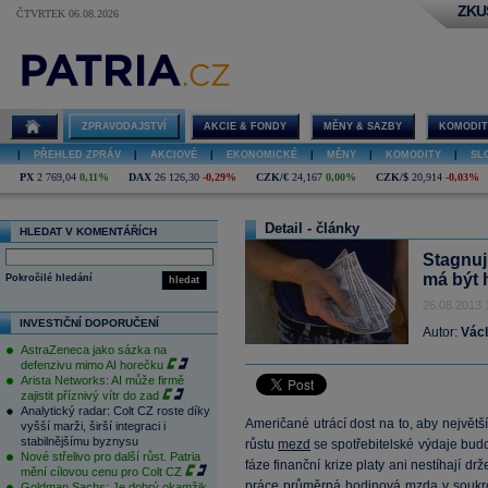
ZKU
ČTVRTEK 06.08.2026
ZPRAVODAJSTVÍ
AKCIE & FONDY
MĚNY & SAZBY
KOMODIT
|
PŘEHLED ZPRÁV
|
AKCIOVÉ
|
EKONOMICKÉ
|
MĚNY
|
KOMODITY
|
SL
PX
2 769,04
0,11%
DAX
26 126,30
-0,29%
CZK/€
24,167
0,00%
CZK/$
20,914
-0,03%
Detail - články
HLEDAT V KOMENTÁŘÍCH
Stagnuj
má být 
Pokročilé hledání
hledat
26.08.2013 
INVESTIČNÍ DOPORUČENÍ
Autor:
Václ
AstraZeneca jako sázka na
defenzivu mimo AI horečku
Arista Networks: AI může firmě
zajistit příznivý vítr do zad
Analytický radar: Colt CZ roste díky
Američané utrácí dost na to, aby největ
vyšší marži, širší integraci i
stabilnějšímu byznysu
růstu
mezd
se spotřebitelské výdaje budou
Nové střelivo pro další růst. Patria
fáze finanční krize platy ani nestíhají drž
mění cílovou cenu pro Colt CZ
práce průměrná hodinová
mzda
v soukr
Goldman Sachs: Je dobrý okamžik