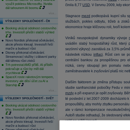
využít poklesu Microsoftu. Nvidia
činila 8,77
USD
. V červnu 2009, kdy eko
dál tahounem AI boomu
více...
Stagnace
mezd
podkopává kupní sílu sp
VÝSLEDKY SPOLEČNOSTÍ - ČR
službách, pokles odbytu, tržeb a zisk
ekonomice hraje klíčovou roli, tvoří kol
Booking ukázal odolnost cestovního
trhu. Investoři přešli i slabší výhled
Viníků neuspokojivé dynamiky vývoje
Novo Nordisk překonal očekávání,
uváděn slabý hospodářský růst, který 
akcie přesto klesají. Investoři řeší
marže a budoucí růst
sezónní výkyvy) zaostává za 3,5% prům
Disney překonal očekávání.
následek nízkou
inflaci
. Růst cen se p
Streamovací služby i zábavní parky
centrální bankou za prospěšnou pro e
dál táhnou růst zisků
Trh potrestal AMD příliš. AI příběh
nízká, ceny stoupají jen pomalu neb
pokračuje a růst by měl dál
zaměstnavatele k zvyšování platů nic netl
zrychlovat
SpaceX roste raketovým tempem,
investory ale děsí účet za AI a
Dalším faktorem je změna přístupu sou
Starship
studie sanfranciské pobočky Fedu v min
více...
mzdy
a při expanzi je opět zvyšovaly. Bě
VÝSLEDKY SPOLEČNOSTÍ - SVĚT
té poslední z let 2007-2009 docházelo 
propouštěly, aby mohly zbytku personálu
Booking ukázal odolnost cestovního
trhu. Investoři přešli i slabší výhled
ale v rámci kompenzace neuskutečněných
Autoři studie odhadují, že sledovaný efek
Novo Nordisk překonal očekávání,
vrátí na nižší úrovně.
akcie přesto klesají. Investoři řeší
marže a budoucí růst
Disney překonal očekávání.