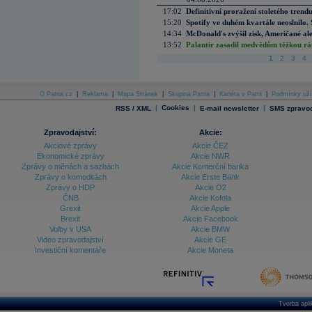
17:02
Definitivní proražení stoletého trend
15:20
Spotify ve duhém kvartále neoslnilo. 
14:34
McDonald's zvýšil zisk, Američané ale
13:52
Palantir zasadil medvědům těžkou rá
1
2
3
4
O Patria.cz
|
Reklama
|
Mapa Stránek
|
Skupina Patria
|
Kariéra v Patrii
|
Podmínky uží
|
Cookies
|
|
RSS / XML
E-mail newsletter
SMS zpravod
Zpravodajství:
Akcie:
Akciové zprávy
Akcie ČEZ
Ekonomické zprávy
Akcie NWR
Zprávy o měnách a sazbách
Akcie Komerční banka
Zprávy o komoditách
Akcie Erste Bank
Zprávy o HDP
Akcie O2
ČNB
Akcie Kofola
Grexit
Akcie Apple
Brexit
Akcie Facebook
Volby v USA
Akcie BMW
Video zpravodajství
Akcie GE
Investiční komentáře
Akcie Moneta
Tvorba apl