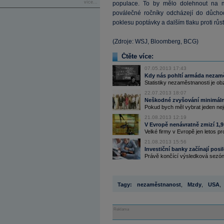
více...
populace. To by mělo dolehnout na me
poválečné ročníky odcházejí do důchodu
poklesu poptávky a dalším tlaku proti růs
(Zdroje: WSJ, Bloomberg, BCG)
Čtěte více:
07.05.2013 17:43
Kdy nás pohltí armáda nezam
Statistiky nezaměstnanosti je obz
22.07.2013 18:07
Neškodné zvyšování minimál
Pokud bych měl vybrat jeden nej
21.08.2013 12:19
V Evropě nenávratně zmizí 1,9
Velké firmy v Evropě jen letos prop
21.08.2013 15:56
Investiční banky začínají posi
Právě končící výsledková sezóna
Tagy:
nezaměstnanost
,
Mzdy
,
USA
,
Reklama