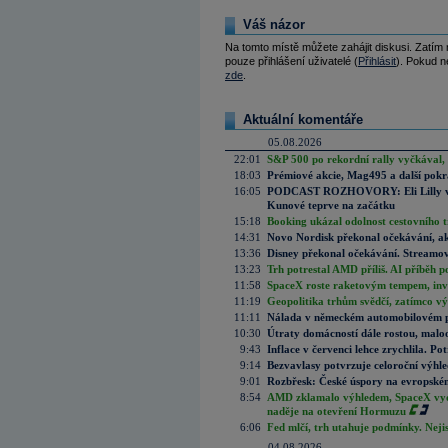
Váš názor
Na tomto místě můžete zahájit diskusi. Zatím
pouze přihlášení uživatelé (
Přihlásit
). Pokud ne
zde
.
Aktuální komentáře
05.08.2026
22:01
S&P 500 po rekordní rally vyčkával,
18:03
Prémiové akcie, Mag495 a další pokr
16:05
PODCAST ROZHOVORY: Eli Lilly vs. 
Kunové teprve na začátku
15:18
Booking ukázal odolnost cestovního trh
14:31
Novo Nordisk překonal očekávání, akci
13:36
Disney překonal očekávání. Streamova
13:23
Trh potrestal AMD příliš. AI příběh p
11:58
SpaceX roste raketovým tempem, inves
11:19
Geopolitika trhům svědčí, zatímco v
11:11
Nálada v německém automobilovém prů
10:30
Útraty domácností dále rostou, malo
9:43
Inflace v červenci lehce zrychlila. Pot
9:14
Bezvavlasy potvrzuje celoroční výhl
9:01
Rozbřesk: České úspory na evropském
8:54
AMD zklamalo výhledem, SpaceX vydě
naděje na otevření Hormuzu
6:06
Fed mlčí, trh utahuje podmínky. Nejis
04.08.2026