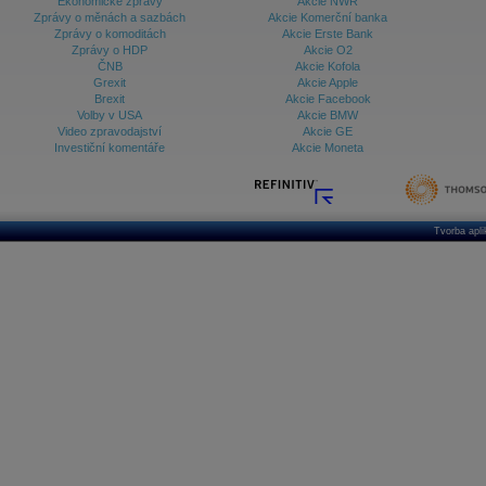
Ekonomické zprávy
Akcie NWR
Zprávy o měnách a sazbách
Akcie Komerční banka
Zprávy o komoditách
Akcie Erste Bank
Zprávy o HDP
Akcie O2
ČNB
Akcie Kofola
Grexit
Akcie Apple
Brexit
Akcie Facebook
Volby v USA
Akcie BMW
Video zpravodajství
Akcie GE
Investiční komentáře
Akcie Moneta
Tvorba apl