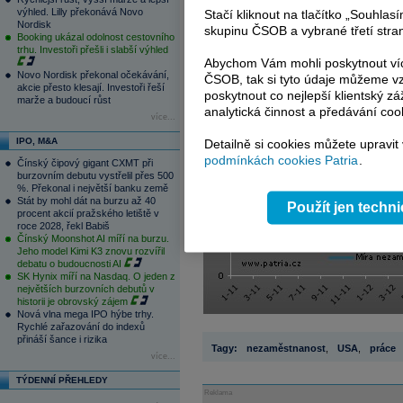
ale přišla korekce. Výnosy jsou nyní 
výhled. Lilly překonává Novo
Stačí kliknout na tlačítko „Souhla
japonskému jenu zmenšil, vůči euru už do
Nordisk
skupinu ČSOB a vybrané třetí stran
Booking ukázal odolnost cestovního
trhu. Investoři přešli i slabší výhled
Abychom Vám mohli poskytnout víc
Novo Nordisk překonal očekávání,
ČSOB, tak si tyto údaje můžeme vz
akcie přesto klesají. Investoři řeší
poskytnout co nejlepší klientský zá
marže a budoucí růst
analytická činnost a předávání coo
více...
IPO, M&A
Detailně si cookies můžete upravit
podmínkách cookies Patria
.
Čínský čipový gigant CXMT při
burzovním debutu vystřelil přes 500
%. Překonal i největší banku země
Stát by mohl dát na burzu až 40
Použít jen techn
procent akcií pražského letiště v
roce 2028, řekl Babiš
Čínský Moonshot AI míří na burzu.
Jeho model Kimi K3 znovu rozvířil
debatu o budoucnosti AI
SK Hynix míří na Nasdaq. O jeden z
největších burzovních debutů v
historii je obrovský zájem
Nová vlna mega IPO hýbe trhy.
Rychlé zařazování do indexů
přináší šance i rizika
Tagy:
nezaměstnanost
,
USA
,
práce
více...
TÝDENNÍ PŘEHLEDY
Reklama