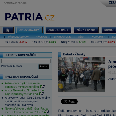
ZKU
SOBOTA 08.08.2026
ZPRAVODAJSTVÍ
AKCIE & FONDY
MĚNY & SAZBY
KOMODIT
|
PŘEHLED ZPRÁV
|
AKCIOVÉ
|
EKONOMICKÉ
|
MĚNY
|
KOMODITY
|
SL
PX
2 785,07
-0,71%
DAX
26 319,45
0,69%
NDQ
26 690,62
1,30%
CZK/€
24,232
-0,02%
Detail - články
HLEDAT V KOMENTÁŘÍCH
Ame
proc
Pokročilé hledání
hledat
06.12
INVESTIČNÍ DOPORUČENÍ
Autor
AstraZeneca jako sázka na
defenzivu mimo AI horečku
Arista Networks: AI může firmě
zajistit příznivý vítr do zad
Analytický radar: Colt CZ roste díky
vyšší marži, širší integraci i
stabilnějšímu byznysu
Nové střelivo pro další růst. Patria
Počet pracovních míst se v americké ekono
mění cílovou cenu pro Colt CZ
říjnu. Konsensuální odhad činil 185 tis
Goldman Sachs: Je dobrý okamžik