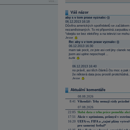
více...
Váš názor
aby s v tom prase vyznalo:-))
06.12.2013 16:18
Důvěra amerických spotřebitelů se začátkem p
nezaměstnaných. To mi připomíná zarputilou eko
"obejdu se bez elektřiny a na televizi se mohu d
Jesse
Re: aby s v tom prase vyznalo:-))
06.12.2013 16:30
mam tak pocit, ze jste asi cetl jiny clane
jsem asi uplne nepochopil ...
bufik
06.12.2013 16:40
no právě, asi těch článků čtu moc a pak s
že některá data jsou prostě protichůdná...
Jesse
Aktuální komentáře
08.08.2026
8:41
Víkendář: Trhy nemají rády prázdné 
07.08.2026
22:05
Slabá data z trhu práce pomohla akc
17:51
Akcie v optimismu, průmysl v extrémn
16:20
UEFA vs. FIFA a „tajné plány vytvoř
pro samotný fotbal“