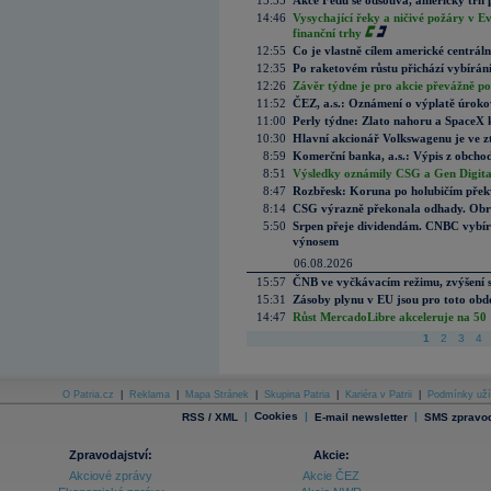
15:35
Akce Fedu se odsouvá, americký trh 
14:46
Vysychající řeky a ničivé požáry v E
finanční trhy
12:55
Co je vlastně cílem americké centrál
12:35
Po raketovém růstu přichází vybírán
12:26
Závěr týdne je pro akcie převážně po
11:52
ČEZ, a.s.: Oznámení o výplatě úrok
11:00
Perly týdne: Zlato nahoru a SpaceX 
10:30
Hlavní akcionář Volkswagenu je ve z
8:59
Komerční banka, a.s.: Výpis z obchod
8:51
Výsledky oznámily CSG a Gen Digital
8:47
Rozbřesk: Koruna po holubičím přek
8:14
CSG výrazně překonala odhady. Obran
5:50
Srpen přeje dividendám. CNBC vybírá
výnosem
06.08.2026
15:57
ČNB ve vyčkávacím režimu, zvýšení s
15:31
Zásoby plynu v EU jsou pro toto obdo
14:47
Růst MercadoLibre akceleruje na 50 %
1
2
3
4
O Patria.cz
|
Reklama
|
Mapa Stránek
|
Skupina Patria
|
Kariéra v Patrii
|
Podmínky uží
|
Cookies
|
|
RSS / XML
E-mail newsletter
SMS zpravod
Zpravodajství:
Akcie:
Akciové zprávy
Akcie ČEZ