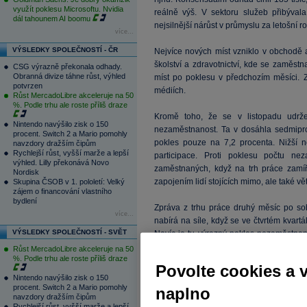
využít poklesu Microsoftu. Nvidia
reálně výš. V sektoru služeb přibýval
dál tahounem AI boomu
nejsilnější nárůst v průmyslu za letošní ro
více...
VÝSLEDKY SPOLEČNOSTÍ - ČR
Nejvíce nových míst vzniklo v obchodě a
školství a zdravotnictví, kde se zaměstnan
CSG výrazně překonala odhady.
Obranná divize táhne růst, výhled
míst po poklesu v předchozím měsíci. 
potvrzen
médiích.
Růst MercadoLibre akceleruje na 50
%. Podle trhu ale roste příliš draze
Kromě toho, že se v listopadu udržel
Nintendo navýšilo zisk o 150
nezaměstnanost. Ta v dosáhla sedmipro
procent. Switch 2 a Mario pomohly
pokles pouze na 7,2 procenta. Nižší 
navzdory dražším čipům
Rychlejší růst, vyšší marže a lepší
participace. Proti poklesu počtu nez
výhled. Lilly překonává Novo
zaměstnaných, když na trh práce zamíři
Nordisk
zapojením lidí stojících mimo, ale také vě
Skupina ČSOB v 1. pololetí: Velký
zájem o financování vlastního
bydlení
Zpráva z trhu práce druhý měsíc po sob
více...
nabírá na síle, když se ve čtvrtém kvartál
VÝSLEDKY SPOLEČNOSTÍ - SVĚT
Navíc je tu výrazný pokles nezaměstnano
zaměstnanost a pracovní síla stoupají. V
Růst MercadoLibre akceleruje na 50
%. Podle trhu ale roste příliš draze
bude podporovat názor, že ekonomika u
Povolte cookies a 
Nintendo navýšilo zisk o 150
Tržní reakce přesto příliš prudká není 
procent. Switch 2 a Mario pomohly
naplno
navzdory dražším čipům
tolik nemění. V první chvíli dolar zarea
Rychlejší růst, vyšší marže a lepší