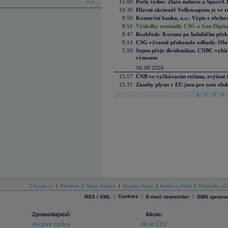
11:00
Perly týdne: Zlato nahoru a SpaceX 
více...
10:30
Hlavní akcionář Volkswagenu je ve z
8:59
Komerční banka, a.s.: Výpis z obchod
8:51
Výsledky oznámily CSG a Gen Digital
8:47
Rozbřesk: Koruna po holubičím přek
8:14
CSG výrazně překonala odhady. Obran
5:50
Srpen přeje dividendám. CNBC vybírá
výnosem
06.08.2026
15:57
ČNB ve vyčkávacím režimu, zvýšení s
15:31
Zásoby plynu v EU jsou pro toto obdo
1
2
3
4
O Patria.cz
|
Reklama
|
Mapa Stránek
|
Skupina Patria
|
Kariéra v Patrii
|
Podmínky uží
|
Cookies
|
|
RSS / XML
E-mail newsletter
SMS zpravod
Zpravodajství:
Akcie:
Akciové zprávy
Akcie ČEZ