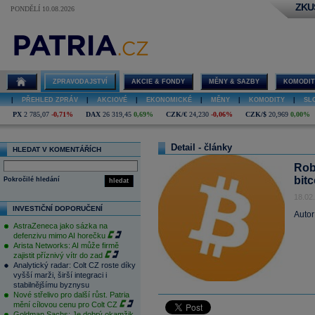
ZKU
PONDĚLÍ 10.08.2026
ZPRAVODAJSTVÍ
AKCIE & FONDY
MĚNY & SAZBY
KOMODIT
|
PŘEHLED ZPRÁV
|
AKCIOVÉ
|
EKONOMICKÉ
|
MĚNY
|
KOMODITY
|
SL
PX
2 785,07
-0,71%
DAX
26 319,45
0,69%
CZK/€
24,230
-0,06%
CZK/$
20,969
0,00%
Detail - články
HLEDAT V KOMENTÁŘÍCH
Rob
bit
Pokročilé hledání
hledat
18.02
INVESTIČNÍ DOPORUČENÍ
Autor
AstraZeneca jako sázka na
defenzivu mimo AI horečku
Arista Networks: AI může firmě
zajistit příznivý vítr do zad
Analytický radar: Colt CZ roste díky
vyšší marži, širší integraci i
stabilnějšímu byznysu
Nové střelivo pro další růst. Patria
mění cílovou cenu pro Colt CZ
Goldman Sachs: Je dobrý okamžik