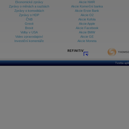
Ekonomické zprávy
Akcie NWR
Zprávy o měnách a sazbách
Akcie Komerční banka
Zprávy o komoditách
Akcie Erste Bank
Zprávy o HDP
Akcie O2
ČNB
Akcie Kofola
Grexit
Akcie Apple
Brexit
Akcie Facebook
Volby v USA
Akcie BMW
Video zpravodajství
Akcie GE
Investiční komentáře
Akcie Moneta
Tvorba apl