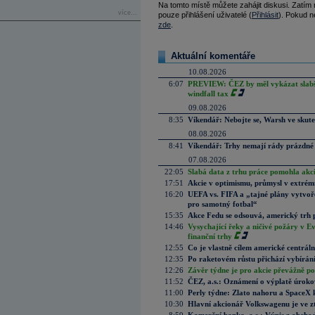
Na tomto místě můžete zahájit diskusi. Zatím
více...
pouze přihlášení uživatelé (
Přihlásit
). Pokud ne
zde
.
Aktuální komentáře
10.08.2026
6:07
PREVIEW: ČEZ by měl vykázat slabší 
windfall tax
09.08.2026
8:35
Víkendář: Nebojte se, Warsh ve skute
08.08.2026
8:41
Víkendář: Trhy nemají rády prázdné 
07.08.2026
22:05
Slabá data z trhu práce pomohla akc
17:51
Akcie v optimismu, průmysl v extrémn
16:20
UEFA vs. FIFA a „tajné plány vytvoř
pro samotný fotbal“
15:35
Akce Fedu se odsouvá, americký trh 
14:46
Vysychající řeky a ničivé požáry v E
finanční trhy
12:55
Co je vlastně cílem americké centrál
12:35
Po raketovém růstu přichází vybírán
12:26
Závěr týdne je pro akcie převážně po
11:52
ČEZ, a.s.: Oznámení o výplatě úrok
11:00
Perly týdne: Zlato nahoru a SpaceX 
10:30
Hlavní akcionář Volkswagenu je ve z