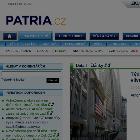
ZKU
PONDĚLÍ 10.08.2026
ZPRAVODAJSTVÍ
AKCIE & FONDY
MĚNY & SAZBY
KOMODIT
|
PŘEHLED ZPRÁV
|
AKCIOVÉ
|
EKONOMICKÉ
|
MĚNY
|
KOMODITY
|
SL
PX
2 785,07
0,00%
DAX
26 319,45
0,69%
NDQ
26 690,62
1,30%
CZK/€
24,245
-0,04%
Detail - články
HLEDAT V KOMENTÁŘÍCH
Týd
vli
Pokročilé hledání
hledat
28.04
INVESTIČNÍ DOPORUČENÍ
Autor
AstraZeneca jako sázka na
defenzivu mimo AI horečku
Arista Networks: AI může firmě
zajistit příznivý vítr do zad
Analytický radar: Colt CZ roste díky
vyšší marži, širší integraci i
stabilnějšímu byznysu
Nové střelivo pro další růst. Patria
mění cílovou cenu pro Colt CZ
Goldman Sachs: Je dobrý okamžik