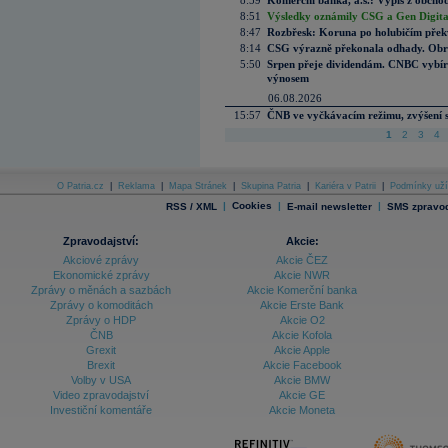
8:59
Komerční banka, a.s.: Výpis z obchod
8:51
Výsledky oznámily CSG a Gen Digital
8:47
Rozbřesk: Koruna po holubičím přek
8:14
CSG výrazně překonala odhady. Obran
5:50
Srpen přeje dividendám. CNBC vybírá
výnosem
06.08.2026
15:57
ČNB ve vyčkávacím režimu, zvýšení s
1
2
3
4
O Patria.cz
|
Reklama
|
Mapa Stránek
|
Skupina Patria
|
Kariéra v Patrii
|
Podmínky uží
|
Cookies
|
|
RSS / XML
E-mail newsletter
SMS zpravod
Zpravodajství:
Akcie:
Akciové zprávy
Akcie ČEZ
Ekonomické zprávy
Akcie NWR
Zprávy o měnách a sazbách
Akcie Komerční banka
Zprávy o komoditách
Akcie Erste Bank
Zprávy o HDP
Akcie O2
ČNB
Akcie Kofola
Grexit
Akcie Apple
Brexit
Akcie Facebook
Volby v USA
Akcie BMW
Video zpravodajství
Akcie GE
Investiční komentáře
Akcie Moneta