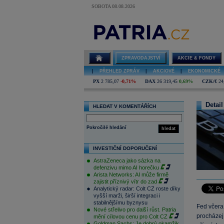
SOBOTA 08.08.2026
ZPRAVODAJSTVÍ
AKCIE & FONDY
|
PŘEHLED ZPRÁV
|
AKCIOVÉ
|
EKONOMICKÉ
PX
2 785,07
-0,71%
DAX
26 319,45
0,69%
CZK/€
24
Detail
HLEDAT V KOMENTÁŘÍCH
Pokročilé hledání
hledat
INVESTIČNÍ DOPORUČENÍ
AstraZeneca jako sázka na
defenzivu mimo AI horečku
Arista Networks: AI může firmě
zajistit příznivý vítr do zad
Analytický radar: Colt CZ roste díky
vyšší marži, širší integraci i
stabilnějšímu byznysu
Fed včera
Nové střelivo pro další růst. Patria
procházej
mění cílovou cenu pro Colt CZ
Goldman Sachs: Je dobrý okamžik