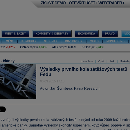
ZKUSIT DEMO
OTEVŘÍT ÚČET
WEBTRADER
|
|
|
MĚNY & SAZBY
KOMODITY & DERIVÁTY
EKONOMIKA
PRÁVO
MOJ
|
MĚNY
|
KOMODITY
|
SLOUPKY
|
ROZHOVORY
|
VIDEO
|
MONITORING
|
,232
-0,02%
CZK/$
20,966
0,00%
AU
4 339,26
0,00%
BRT
83,08
4,61%
 - články
E-mailem
Zpět
Tisk
Diskutu
|
|
|
Výsledky prvního kola zátěžových testů
Fedu
06.03.2015 17:10
Autor:
Jan Šumbera
, Patria Research
 zveřejnil výsledky prvního kola zátěžových testů, kterými od roku 2009 každoročn
í americké banky. Samotné výsledky skončily úspěchem, když vůbec poprvé v sít