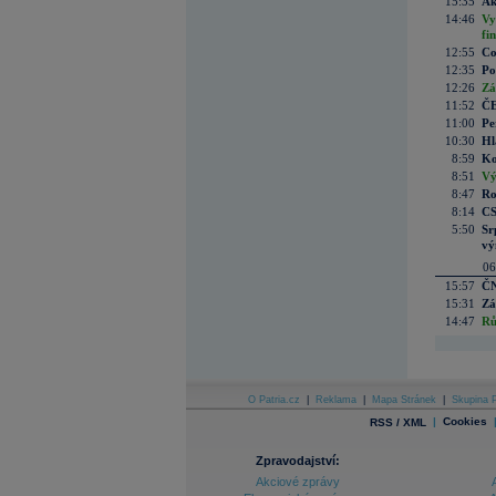
15:35
Ak
14:46
Vy
fi
12:55
Co
12:35
Po
12:26
Zá
11:52
ČE
11:00
Pe
10:30
Hl
8:59
Ko
8:51
Vý
8:47
Ro
8:14
CS
5:50
Sr
vý
06
15:57
ČN
15:31
Zá
14:47
Rů
O Patria.cz
|
Reklama
|
Mapa Stránek
|
Skupina P
|
Cookies
RSS / XML
Zpravodajství:
Akciové zprávy