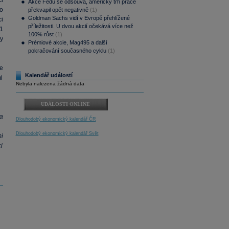
i
Akce Fedu se odsouvá, americký trh práce
o
překvapil opět negativně
(1)
Goldman Sachs vidí v Evropě přehlížené
i
příležitosti. U dvou akcií očekává více než
1
100% růst
(1)
by
Prémiové akcie, Mag495 a další
pokračování současného cyklu
(1)
e
Kalendář událostí
i
Nebyla nalezena žádná data
UDÁLOSTI ONLINE
na
Dlouhodobý ekonomický kalendář ČR
Dlouhodobý ekonomický kalendář Svět
i
i