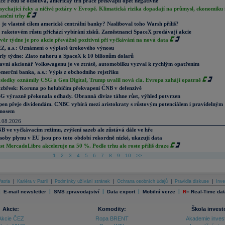
ce Fedu se odsouvá, americký trh práce překvapil opět negativně
sychající řeky a ničivé požáry v Evropě. Klimatická rizika dopadají na průmysl, ekonomiku 
nanční trhy
 je vlastně cílem americké centrální banky? Nasliboval toho Warsh příliš?
 raketovém růstu přichází vybírání zisků. Zaměstnanci SpaceX prodávají akcie
věr týdne je pro akcie převážně pozitivní při vyčkávání na nová data
Z, a.s.: Oznámení o výplatě úrokového výnosu
rly týdne: Zlato nahoru a SpaceX k 10 bilionům dolarů
avní akcionář Volkswagenu je ve ztrátě, automobilku vyzval k rychlým opatřením
merční banka, a.s.: Výpis z obchodního rejstříku
sledky oznámily CSG a Gen Digital, Trump uvalil nová cla. Evropa zahájí opatrně
zbřesk: Koruna po holubičím překvapení ČNB v defenzivě
G výrazně překonala odhady. Obranná divize táhne růst, výhled potvrzen
pen přeje dividendám. CNBC vybírá mezi aristokraty s růstovým potenciálem i pravidelným
nosem
.08.2026
B ve vyčkávacím režimu, zvýšení sazeb ale zůstává dále ve hře
soby plynu v EU jsou pro toto období rekordně nízké, ukazují data
st MercadoLibre akceleruje na 50 %. Podle trhu ale roste příliš draze
1
2
3
4
5
6
7
8
9
10
>>
atria
|
Kariéra v Patrii
|
Podmínky užívání stránek
|
Ochrana osobních údajů
|
Pravidla diskuse
|
Inve
|
|
|
|
|
E-mail newsletter
SMS zpravodajství
Data export
Mobilní verze
R
=
Real-Time dat
Akcie:
Komodity:
Škola invest
Akcie ČEZ
Ropa BRENT
Akademie inves