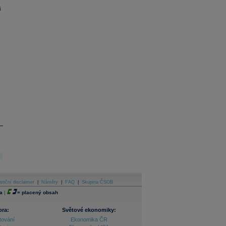
i
stiční disclaimer
|
Náměty
|
FAQ
|
Skupina ČSOB
a
|
=
placený obsah
ora:
Světové ekonomiky:
tování
Ekonomika ČR