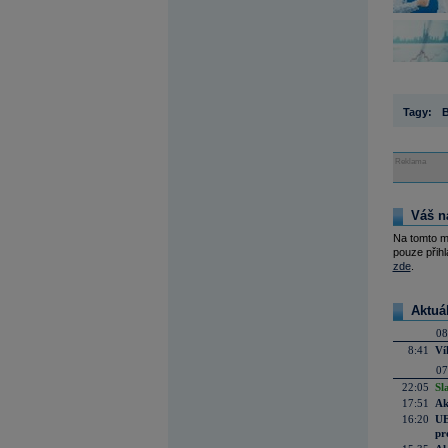
Tagy:
B
Reklama
Váš n
Na tomto m
pouze přihl
zde
.
Aktuá
08
8:41
Ví
07
22:05
Sl
17:51
Ak
16:20
UE
pr