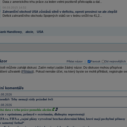
Data z amerického trhu práce za leden velmi pozitivně překvapila a dal...
06.03.2015 14:52
Zahraniční obchod USA zůstává silně v deficitu, oproti prosinci se ale zlepšil
Deficit zahraničního obchodu Spojených států se v lednu snížil na 41,2...
ank Handlowy
,
akcie
,
USA
ázor
Přidat názor
Pavouk
Od nejnovějších
|
ístě můžete zahájit diskusi. Zatím nebyl zadán žádný názor. Do diskuse mohou přispívat
ášení uživatelé (
Přihlásit
). Pokud nemáte účet, na který byste se mohli přihlásit, registrujte se
lní komentáře
.08.2026
kendář: Trhy nemají rády prázdné řeči
.08.2026
abá data z trhu práce pomohla akciím
cie v optimismu, průmysl v extrémním, dluhopisy neprotestují
FA vs. FIFA a „tajné plány vytvořené bezcharakterními lidmi, které mají pochybné přínosy
o samotný fotbal“