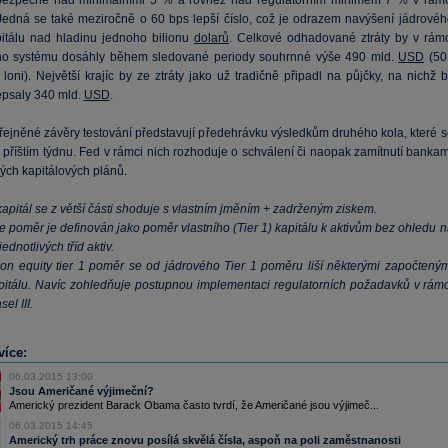
bezpečně nad minimálními 5 % a rovněž nad regulatorním minimem 7 % v rámc
. Jedná se také meziročně o 60 bps lepší číslo, což je odrazem navýšení jádrovéh
pitálu nad hladinu jednoho bilionu
dolarů
. Celkové odhadované ztráty by v rámc
ho systému dosáhly během sledované periody souhrnné výše 490 mld.
USD
(50
loni). Největší krajíc by ze ztráty jako už tradičně připadl na půjčky, na nichž 
psaly 340 mld.
USD
.
řejněné závěry testování představují předehrávku výsledkům druhého kola, které s
 příštím týdnu. Fed v rámci nich rozhoduje o schválení či naopak zamítnutí bankam
ých kapitálových plánů.
kapitál se z větší části shoduje s vlastním jměním + zadrženým ziskem.
e poměr je definován jako poměr vlastního (Tier 1) kapitálu k aktivům bez ohledu 
jednotlivých tříd aktiv.
n equity tier 1 poměr se od jádrového Tier 1 poměru liší některými započteným
apitálu. Navíc zohledňuje postupnou implementaci regulatorních požadavků v rámc
el III.
více:
06.03.2015 13:00
Jsou Američané výjimeční?
Americký prezident Barack Obama často tvrdí, že Američané jsou výjimeč...
06.03.2015 14:45
Americký trh práce znovu posílá skvělá čísla, aspoň na poli zaměstnanosti