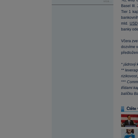
%), tedy 
více...
Basel III
Tier 1 ka
bankovní
mld.
USD
banky ode
Včera zve
dozvíme v
předložen
* jádrový 
** leverag
rizikovost 
*** Commo
třídami k
balíčku Bas
Čtěte 