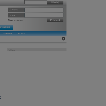
Hledej
Uživatel:
Heslo:
Nová registrace
Přihlásit
E PATRIA
DISKUSE
|
BLOG
j
Reklama
ě
u