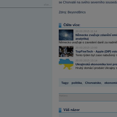
se Chorvaté na svého severního souseda d
více...
Zdroj: BeyondBrics
Čtěte více:
20.03.2015 11:14
Německo zvažuje zdanění emis
analytika)
Německo uvažuje o zavedení daně za nadměr
20.03.2015 13:00
TopFiveTech - Apple (DIP) vs
Tento týden byl zase nabušený n
20.03.2015 13:14
Ukrajinská ekonomika loni pro
Hrubý domácí produkt Ukrajiny se
Tagy:
politika
,
Chorvatsko
,
ekonomic
Reklama
Váš názor