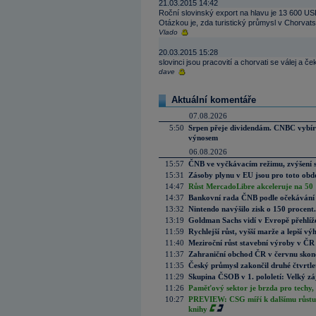
21.03.2015 14:42
Roční slovinský export na hlavu je 13 600 
Otázkou je, zda turistický průmysl v Chorvat
Vlado
20.03.2015 15:28
slovinci jsou pracovití a chorvati se válej a č
dave
Aktuální komentáře
07.08.2026
5:50
Srpen přeje dividendám. CNBC vybírá
výnosem
06.08.2026
15:57
ČNB ve vyčkávacím režimu, zvýšení s
15:31
Zásoby plynu v EU jsou pro toto obdo
14:47
Růst MercadoLibre akceleruje na 50 %
14:37
Bankovní rada ČNB podle očekávání 
13:32
Nintendo navýšilo zisk o 150 procen
13:19
Goldman Sachs vidí v Evropě přehlíže
11:59
Rychlejší růst, vyšší marže a lepší v
11:40
Meziroční růst stavební výroby v ČR
11:37
Zahraniční obchod ČR v červnu skonč
11:35
Český průmysl zakončil druhé čtvrtlet
11:29
Skupina ČSOB v 1. pololetí: Velký zá
11:26
Paměťový sektor je brzda pro techy,
10:27
PREVIEW: CSG míří k dalšímu růstu.
knihy