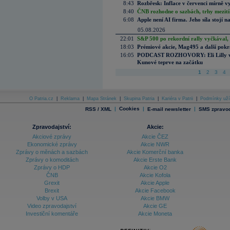
8:43
Rozbřesk: Inflace v červenci mírně v
8:40
ČNB rozhodne o sazbách, trhy mezitím
6:08
Apple není AI firma. Jeho síla stojí n
05.08.2026
22:01
S&P 500 po rekordní rally vyčkával,
18:03
Prémiové akcie, Mag495 a další pokr
16:05
PODCAST ROZHOVORY: Eli Lilly vs. 
Kunové teprve na začátku
1
2
3
4
O Patria.cz
|
Reklama
|
Mapa Stránek
|
Skupina Patria
|
Kariéra v Patrii
|
Podmínky uží
|
Cookies
|
|
RSS / XML
E-mail newsletter
SMS zpravod
Zpravodajství:
Akcie:
Akciové zprávy
Akcie ČEZ
Ekonomické zprávy
Akcie NWR
Zprávy o měnách a sazbách
Akcie Komerční banka
Zprávy o komoditách
Akcie Erste Bank
Zprávy o HDP
Akcie O2
ČNB
Akcie Kofola
Grexit
Akcie Apple
Brexit
Akcie Facebook
Volby v USA
Akcie BMW
Video zpravodajství
Akcie GE
Investiční komentáře
Akcie Moneta