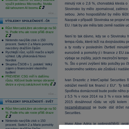
minulý rok o 2,6 %, chorvatská klesla o 
využít poklesu Microsoftu. Nvidia
dál tahounem AI boomu
Slovinsko by mělo zpomalovat, zatímco 
více...
sebou. Jeho hospodářství by mělo těžit
Naopak v případě Slovinska se projeví m
VÝSLEDKY SPOLEČNOSTÍ - ČR
EU. I tak by ale měla tato země nadále u
Růst MercadoLibre akceleruje na 50
%. Podle trhu ale roste příliš draze
Není to tak dávno, kdy se o Slovinsku 
Nintendo navýšilo zisk o 150
tempa růstu, které leží na dvojnásobku
procent. Switch 2 a Mario pomohly
a ty rostly v posledním čtvrtletí minu
navzdory dražším čipům
Rychlejší růst, vyšší marže a lepší
eurozóně a pomohly jí i finance z EU za
výhled. Lilly překonává Novo
výdaje se zvýšily, jejich meziroční tempo
Nordisk
%. Šlo o první zvýšení této položky po č
Skupina ČSOB v 1. pololetí: Velký
zájem o financování vlastního
soukromého sektoru ale zůstává i nadále 
bydlení
PREVIEW: CSG míří k dalšímu
Ivan Drazetic z InterCapital Securities 
růstu. Klíčové bude tempo obranné
divize a vývoj zakázkové knihy
odrážet menší tok financí z EU“. Ty to
Spotřeba domácností bude podle něho pr
více...
z 5,5 % v roce 2014 na 3 % v roce let
VÝSLEDKY SPOLEČNOSTÍ - SVĚT
2015 dosáhnout růstu ve výši kolem 
nezaměstnanost
se bude dát držet na
Růst MercadoLibre akceleruje na 50
%. Podle trhu ale roste příliš draze
Securities.
Nintendo navýšilo zisk o 150
Hypo Alpe Adria je optimističtější, pro
procent. Switch 2 a Mario pomohly
navzdory dražším čipům