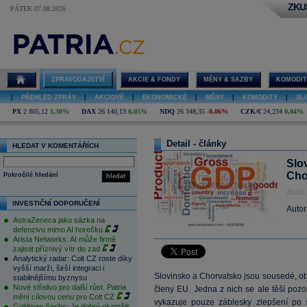
ZKU
PÁTEK 07.08.2026
ZPRAVODAJSTVÍ
AKCIE & FONDY
MĚNY & SAZBY
KOMODIT
|
PŘEHLED ZPRÁV
|
AKCIOVÉ
|
EKONOMICKÉ
|
MĚNY
|
KOMODITY
|
SL
PX
2 805,12
1,30%
DAX
26 140,13
0,05%
NDQ
26 348,35
-0,06%
CZK/€
24,234
0,04%
Detail - články
HLEDAT V KOMENTÁŘÍCH
Slo
Cho
Pokročilé hledání
hledat
20.03
INVESTIČNÍ DOPORUČENÍ
Autor
AstraZeneca jako sázka na
defenzivu mimo AI horečku
Arista Networks: AI může firmě
zajistit příznivý vítr do zad
Analytický radar: Colt CZ roste díky
vyšší marži, širší integraci i
Slovinsko a Chorvatsko jsou sousedé, ob
stabilnějšímu byznysu
Nové střelivo pro další růst. Patria
členy EU. Jedna z nich se ale těší poz
mění cílovou cenu pro Colt CZ
vykazuje pouze záblesky zlepšení po š
Goldman Sachs: Je dobrý okamžik