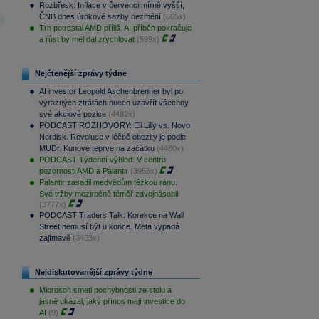
Rozbřesk: Inflace v červenci mírně vyšší,
ČNB dnes úrokové sazby nezmění
(605x)
Trh potrestal AMD příliš. AI příběh pokračuje
a růst by měl dál zrychlovat
(599x)
Nejčtenější zprávy týdne
AI investor Leopold Aschenbrenner byl po
výrazných ztrátách nucen uzavřít všechny
své akciové pozice
(4482x)
PODCAST ROZHOVORY: Eli Lilly vs. Novo
Nordisk. Revoluce v léčbě obezity je podle
MUDr. Kunové teprve na začátku
(4480x)
PODCAST Týdenní výhled: V centru
pozornosti AMD a Palantir
(3955x)
Palantir zasadil medvědům těžkou ránu.
Své tržby meziročně téměř zdvojnásobil
(3777x)
PODCAST Traders Talk: Korekce na Wall
Street nemusí být u konce. Meta vypadá
zajímavě
(3403x)
Nejdiskutovanější zprávy týdne
Microsoft smetl pochybnosti ze stolu a
jasně ukázal, jaký přínos mají investice do
AI
(9)