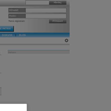
Hledej
Uživatel:
Heslo:
Nová registrace
Přihlásit
E PATRIA
DISKUSE
|
BLOG
k
Reklama