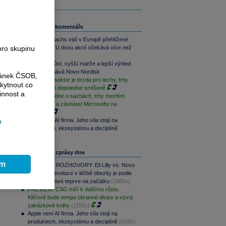
Související komentáře
Goldman Sachs vidí v Evropě přehlížené
pro skupinu
příležitosti. U dvou akcií očekává více než
100% růst
Rychlejší růst, vyšší marže a lepší výhled.
Lilly překonává Novo Nordisk
ránek ČSOB,
Paměťový sektor je brzda pro techy, trhy
kytnout co
jsou na tom dopoledne smíšeně
innost a
ČNB rozhodne o sazbách, trhy mezitím
sledují Írán a závislost Microsoftu na
OpenAI
a
Apple není AI firma. Jeho síla stojí na
produktech, ekosystému a disciplíně
Nejčtenější zprávy dne
ím
PODCAST ROZHOVORY: Eli Lilly vs. Novo
Nordisk. Revoluce v léčbě obezity je podle
.
MUDr. Kunové teprve na začátku
(1865x)
PREVIEW: CSG míří k dalšímu růstu.
Klíčové bude tempo obranné divize a vývoj
zakázkové knihy
(1155x)
Apple není AI firma. Jeho síla stojí na
produktech, ekosystému a disciplíně
(618x)