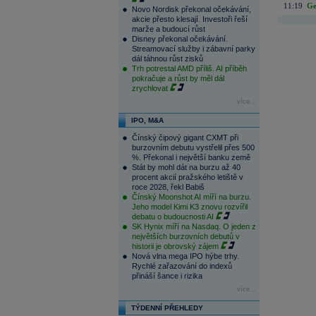
11:19
Ge
Novo Nordisk překonal očekávání,
akcie přesto klesají. Investoři řeší
marže a budoucí růst
Disney překonal očekávání.
Streamovací služby i zábavní parky
dál táhnou růst zisků
Trh potrestal AMD příliš. AI příběh
pokračuje a růst by měl dál
zrychlovat
více...
IPO, M&A
Čínský čipový gigant CXMT při
burzovním debutu vystřelil přes 500
%. Překonal i největší banku země
Stát by mohl dát na burzu až 40
procent akcií pražského letiště v
roce 2028, řekl Babiš
Čínský Moonshot AI míří na burzu.
Jeho model Kimi K3 znovu rozvířil
debatu o budoucnosti AI
SK Hynix míří na Nasdaq. O jeden z
největších burzovních debutů v
historii je obrovský zájem
Nová vlna mega IPO hýbe trhy.
Rychlé zařazování do indexů
přináší šance i rizika
více...
TÝDENNÍ PŘEHLEDY