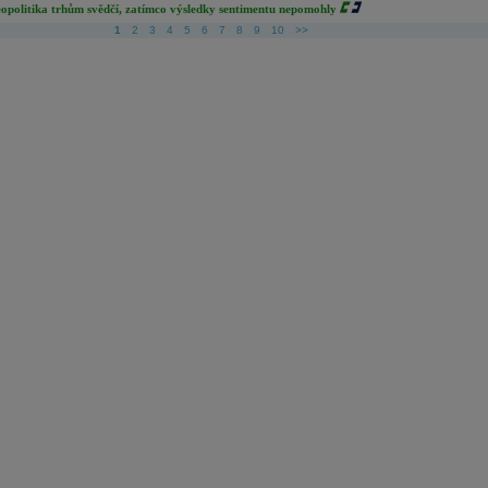
opolitika trhům svědčí, zatímco výsledky sentimentu nepomohly
1
2
3
4
5
6
7
8
9
10
>>