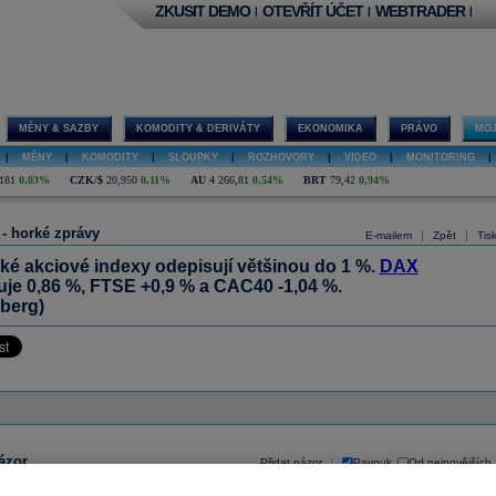
ZKUSIT DEMO
OTEVŘÍT ÚČET
WEBTRADER
|
|
|
MĚNY & SAZBY
KOMODITY & DERIVÁTY
EKONOMIKA
PRÁVO
MOJ
|
MĚNY
|
KOMODITY
|
SLOUPKY
|
ROZHOVORY
|
VIDEO
|
MONITORING
|
181
0,03%
CZK/$
20,950
0,11%
AU
4 266,81
0,54%
BRT
79,42
0,94%
 - horké zprávy
|
|
E-mailem
Zpět
Tis
ké akciové indexy odepisují většinou do 1 %.
DAX
je 0,86 %, FTSE +0,9 % a CAC40 -1,04 %.
berg)
ázor
Přidat názor
Pavouk
Od nejnovějších
|
ístě můžete zahájit diskusi. Zatím nebyl zadán žádný názor. Do diskuse mohou přispívat