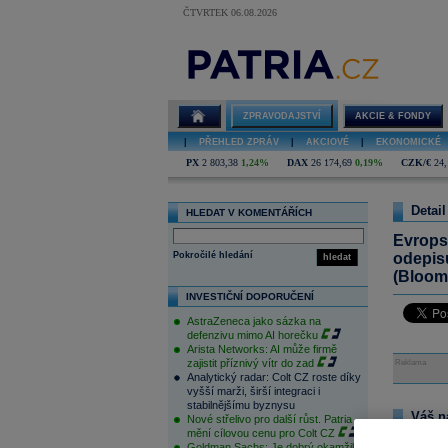
ČTVRTEK 06.08.2026
ZPRAVODAJSTVÍ
AKCIE & FONDY
|
PŘEHLED ZPRÁV
|
AKCIOVÉ
|
EKONOMICKÉ
PX
2 803,38
1,24%
DAX
26 174,69
0,19%
CZK/€
24,
Detail
HLEDAT V KOMENTÁŘÍCH
Evrops
Pokročilé hledání
odepisu
hledat
(Bloom
INVESTIČNÍ DOPORUČENÍ
AstraZeneca jako sázka na
defenzivu mimo AI horečku
Arista Networks: AI může firmě
zajistit příznivý vítr do zad
Reklama
Analytický radar: Colt CZ roste díky
vyšší marži, širší integraci i
stabilnějšímu byznysu
Váš n
Nové střelivo pro další růst. Patria
mění cílovou cenu pro Colt CZ
Na tomto m
Goldman Sachs: Je dobrý okamžik