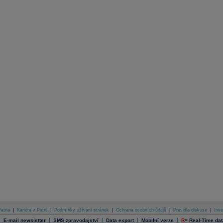
atria
|
Kariéra v Patrii
|
Podmínky užívání stránek
|
Ochrana osobních údajů
|
Pravidla diskuse
|
Inve
|
|
|
|
|
E-mail newsletter
SMS zpravodajství
Data export
Mobilní verze
R
=
Real-Time dat