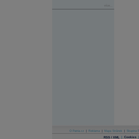
více...
O Patria.cz
|
Reklama
|
Mapa Stránek
|
Skupina P
|
Cookies
RSS / XML