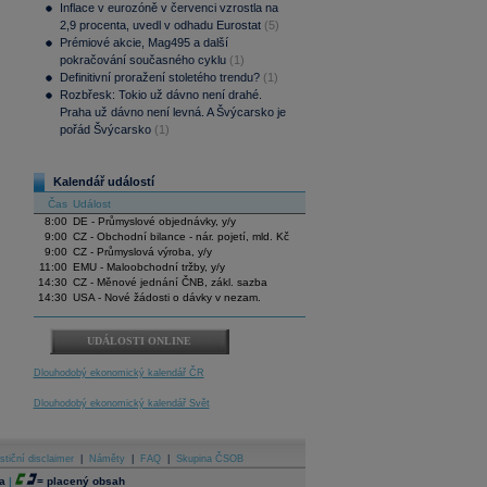
Inflace v eurozóně v červenci vzrostla na
2,9 procenta, uvedl v odhadu Eurostat
(5)
Prémiové akcie, Mag495 a další
pokračování současného cyklu
(1)
Definitivní proražení stoletého trendu?
(1)
Rozbřesk: Tokio už dávno není drahé.
Praha už dávno není levná. A Švýcarsko je
pořád Švýcarsko
(1)
Kalendář událostí
Čas
Událost
8:00
DE - Průmyslové objednávky, y/y
9:00
CZ - Obchodní bilance - nár. pojetí, mld. Kč
9:00
CZ - Průmyslová výroba, y/y
11:00
EMU - Maloobchodní tržby, y/y
14:30
CZ - Měnové jednání ČNB, zákl. sazba
14:30
USA - Nové žádosti o dávky v nezam.
UDÁLOSTI ONLINE
Dlouhodobý ekonomický kalendář ČR
Dlouhodobý ekonomický kalendář Svět
stiční disclaimer
|
Náměty
|
FAQ
|
Skupina ČSOB
a
|
=
placený obsah