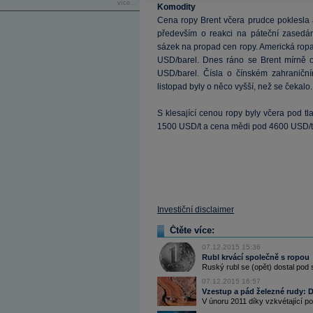
více...
Komodity
Cena ropy Brent včera prudce poklesla 
především o reakci na páteční zasedá
sázek na propad cen ropy. Americká ropa
USD/barel. Dnes ráno se Brent mírně o
USD/barel. Čísla o čínském zahranič
listopad byly o něco vyšší, než se čekalo.
S klesající cenou ropy byly včera pod tl
1500 USD/t a cena mědi pod 4600 USD/t
Investiční disclaimer
Čtěte více:
07.12.2015 15:36
Rubl krvácí společně s ropou
Ruský rubl se (opět) dostal pod 
07.12.2015 16:57
Vzestup a pád železné rudy:
V únoru 2011 díky vzkvétající pop