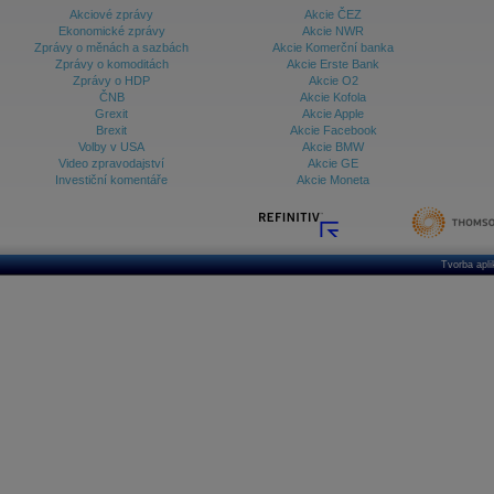
Akciové zprávy
Akcie ČEZ
Ekonomické zprávy
Akcie NWR
Zprávy o měnách a sazbách
Akcie Komerční banka
Zprávy o komoditách
Akcie Erste Bank
Zprávy o HDP
Akcie O2
ČNB
Akcie Kofola
Grexit
Akcie Apple
Brexit
Akcie Facebook
Volby v USA
Akcie BMW
Video zpravodajství
Akcie GE
Investiční komentáře
Akcie Moneta
Tvorba apl