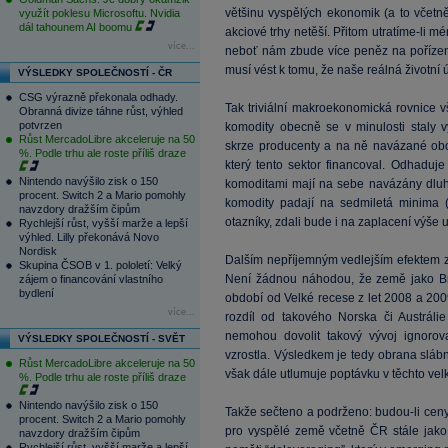
většinu vyspělých ekonomik (a to včetně 
využít poklesu Microsoftu. Nvidia
dál tahounem AI boomu
akciové trhy netěší. Přitom utratíme-li m
více...
neboť nám zbude více peněz na pořízen
musí vést k tomu, že naše reálná životní 
VÝSLEDKY SPOLEČNOSTÍ - ČR
CSG výrazně překonala odhady.
Tak triviální makroekonomická rovnice 
Obranná divize táhne růst, výhled
potvrzen
komodity obecně se v minulosti staly 
Růst MercadoLibre akceleruje na 50
skrze producenty a na ně navázané obor
%. Podle trhu ale roste příliš draze
který tento sektor financoval. Odhaduje
Nintendo navýšilo zisk o 150
komoditami mají na sebe navázány dluhy
procent. Switch 2 a Mario pomohly
komodity padají na sedmiletá minima (
navzdory dražším čipům
otazníky, zdali bude i na zaplacení výše
Rychlejší růst, vyšší marže a lepší
výhled. Lilly překonává Novo
Nordisk
Dalším nepříjemným vedlejším efektem z
Skupina ČSOB v 1. pololetí: Velký
Není žádnou náhodou, že země jako Bra
zájem o financování vlastního
bydlení
období od Velké recese z let 2008 a 20
více...
rozdíl od takového Norska či Austráli
nemohou dovolit takový vývoj ignorov
VÝSLEDKY SPOLEČNOSTÍ - SVĚT
vzrostla. Výsledkem je tedy obrana slá
Růst MercadoLibre akceleruje na 50
však dále utlumuje poptávku v těchto ve
%. Podle trhu ale roste příliš draze
Nintendo navýšilo zisk o 150
Takže sečteno a podrženo: budou-li ceny
procent. Switch 2 a Mario pomohly
pro vyspělé země včetně ČR stále jako 
navzdory dražším čipům
Rychlejší růst, vyšší marže a lepší