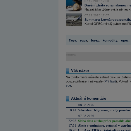
07.12.2015 17:00
Dnešní ztráty eura nakonec ne
Na začátku týdne vyšla německá 
07.12.2015 17:07
Summary: Levná ropa pomáhá
Kartel OPEC minulý pátek nepřiš
Tagy:
ropa
,
forex
,
komodity
,
opec
,
Reklama
Váš názor
Na tomto místě můžete zahájit diskusi. Zatím
pouze přihlášení uživatelé (
Přihlásit
). Pokud ne
zde
.
Aktuální komentáře
08.08.2026
8:41
Víkendář: Trhy nemají rády prázdné 
07.08.2026
22:05
Slabá data z trhu práce pomohla akc
17:51
Akcie v optimismu, průmysl v extrémn
16:20
UEFA vs. FIFA a „tajné plány vytvoř