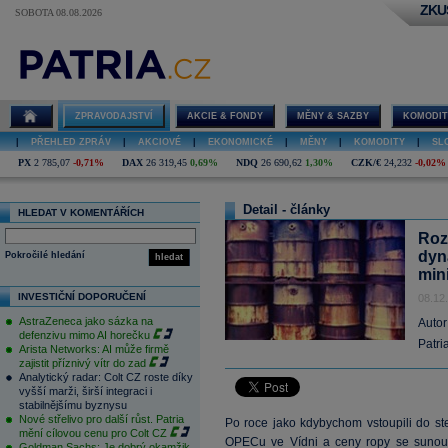
ZKU
SOBOTA 08.08.2026
ZPRAVODAJSTVÍ
AKCIE & FONDY
MĚNY & SAZBY
KOMODIT
|
PŘEHLED ZPRÁV
|
AKCIOVÉ
|
EKONOMICKÉ
|
MĚNY
|
KOMODITY
|
SL
PX
2 785,07
-0,71%
DAX
26 319,45
0,69%
NDQ
26 690,62
1,30%
CZK/€
24,232
-0,02%
Detail - články
HLEDAT V KOMENTÁŘÍCH
Roz
dyn
Pokročilé hledání
hledat
min
INVESTIČNÍ DOPORUČENÍ
08.12
AstraZeneca jako sázka na
Autor
defenzivu mimo AI horečku
Patri
Arista Networks: AI může firmě
zajistit příznivý vítr do zad
Analytický radar: Colt CZ roste díky
vyšší marži, širší integraci i
stabilnějšímu byznysu
Nové střelivo pro další růst. Patria
Po roce jako kdybychom vstoupili do st
mění cílovou cenu pro Colt CZ
OPECu ve Vídni a ceny ropy se sunou
Goldman Sachs: Je dobrý okamžik