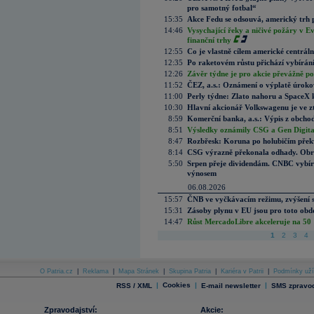
pro samotný fotbal“
15:35
Akce Fedu se odsouvá, americký trh 
14:46
Vysychající řeky a ničivé požáry v E
finanční trhy
12:55
Co je vlastně cílem americké centrál
12:35
Po raketovém růstu přichází vybírán
12:26
Závěr týdne je pro akcie převážně po
11:52
ČEZ, a.s.: Oznámení o výplatě úrok
11:00
Perly týdne: Zlato nahoru a SpaceX 
10:30
Hlavní akcionář Volkswagenu je ve z
8:59
Komerční banka, a.s.: Výpis z obchod
8:51
Výsledky oznámily CSG a Gen Digital
8:47
Rozbřesk: Koruna po holubičím přek
8:14
CSG výrazně překonala odhady. Obran
5:50
Srpen přeje dividendám. CNBC vybírá
výnosem
06.08.2026
15:57
ČNB ve vyčkávacím režimu, zvýšení s
15:31
Zásoby plynu v EU jsou pro toto obdo
14:47
Růst MercadoLibre akceleruje na 50 %
1
2
3
4
O Patria.cz
|
Reklama
|
Mapa Stránek
|
Skupina Patria
|
Kariéra v Patrii
|
Podmínky uží
|
Cookies
|
|
RSS / XML
E-mail newsletter
SMS zpravod
Zpravodajství:
Akcie: