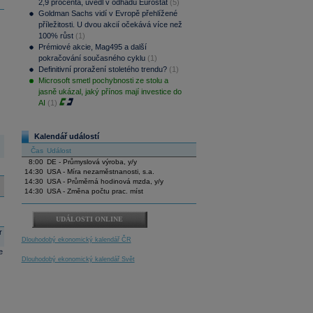
2,9 procenta, uvedl v odhadu Eurostat
(5)
Goldman Sachs vidí v Evropě přehlížené
příležitosti. U dvou akcií očekává více než
100% růst
(1)
Prémiové akcie, Mag495 a další
pokračování současného cyklu
(1)
Definitivní proražení stoletého trendu?
(1)
Microsoft smetl pochybnosti ze stolu a
jasně ukázal, jaký přínos mají investice do
AI
(1)
Kalendář událostí
Čas
Událost
8:00
DE - Průmyslová výroba, y/y
14:30
USA - Míra nezaměstnanosti, s.a.
14:30
USA - Průměrná hodinová mzda, y/y
14:30
USA - Změna počtu prac. míst
UDÁLOSTI ONLINE
r
Dlouhodobý ekonomický kalendář ČR
e
Dlouhodobý ekonomický kalendář Svět