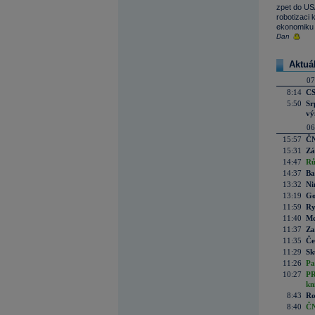
zpet do USA
robotizaci 
ekonomiku 
Dan
Aktuá
07
8:14
CS
5:50
Sr
vý
06
15:57
ČN
15:31
Zá
14:47
Rů
14:37
Ba
13:32
Ni
13:19
Go
11:59
Ry
11:40
Me
11:37
Za
11:35
Če
11:29
Sk
11:26
Pa
10:27
PR
kn
8:43
Ro
8:40
ČN