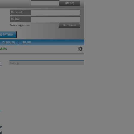
Hledej
Uživatel:
Heslo:
Nová registrace
Přihlásit
E PATRIA
DISKUSE
|
BLOG
4,61%
j
Reklama
v
í