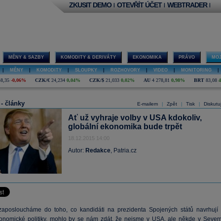
ZKUSIT DEMO
OTEVŘÍT ÚČET
WEBTRADER
|
|
|
MĚNY & SAZBY
KOMODITY & DERIVÁTY
EKONOMIKA
PRÁVO
MOJ
|
MĚNY
|
KOMODITY
|
SLOUPKY
|
ROZHOVORY
|
VIDEO
|
MONITORING
|
48,35
-0,06%
CZK/€
24,234
0,04%
CZK/$
21,033
0,02%
AU
4 278,81
0,98%
BRT
83,08
 - články
E-mailem
Zpět
Tisk
Diskutu
|
|
|
Ať už vyhraje volby v USA kdokoliv,
globální ekonomika bude trpět
18.12.2015 14:00
Autor:
Redakce
, Patria.cz
aposloucháme do toho, co kandidáti na prezidenta Spojených států navrhují 
konomické politiky, mohlo by se nám zdát, že nejsme v USA, ale někde v Severn