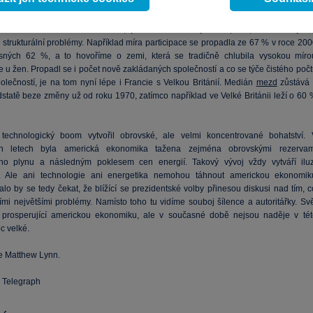
tří snížení daně ze zisků na 25 % a zrušení zdanění kapitálových zisků a dividend
 o předního republikánského kandidáta. Takže obavy z toho, jaký bude mít nov
t vliv na americkou ekonomiku, jsou namístě. Zejména proto, že se objevuj
strukturální problémy. Například míra participace se propadla ze 67 % v roce 200
sných 62 %, a to hovoříme o zemi, která se tradičně chlubila vysokou míro
e u žen. Propadl se i počet nově zakládaných společností a co se týče čistého poč
olečností, je na tom nyní lépe i Francie s Velkou Británií. Medián
mezd
zůstává 
statě beze změny už od roku 1970, zatímco například ve Velké Británii leží o 60 
technologický boom vytvořil obrovské, ale velmi koncentrované bohatství. 
ch letech byla americká ekonomika tažena zejména obrovskými rezervam
ého plynu a následným poklesem cen energií. Takový vývoj vždy vytváří iluz
ty. Ale ani technologie ani energetika nemohou táhnout americkou ekonomik
lo by se tedy čekat, že blížící se prezidentské volby přinesou diskusi nad tím, c
jími největšími problémy. Namísto toho tu vidíme souboj šílence a autoritářky. Sv
 prosperující americkou ekonomiku, ale v současné době nejsou naděje v tét
c velké.
e Matthew Lynn.
e Telegraph