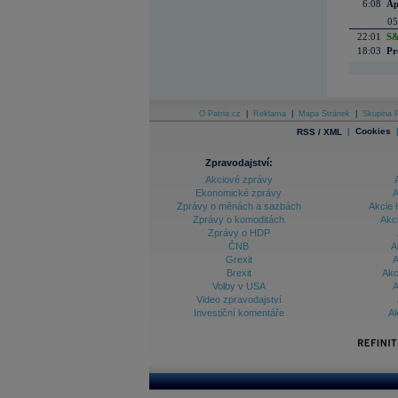
6:08
Ap
05
22:01
S&
18:03
Pr
O Patria.cz
|
Reklama
|
Mapa Stránek
|
Skupina P
|
Cookies
RSS / XML
Zpravodajství:
Akciové zprávy
Ekonomické zprávy
A
Zprávy o měnách a sazbách
Akcie 
Zprávy o komoditách
Akc
Zprávy o HDP
ČNB
A
Grexit
A
Brexit
Akc
Volby v USA
A
Video zpravodajství
Investiční komentáře
Ak