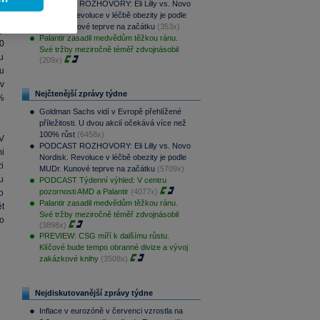
.
PODCAST ROZHOVORY: Eli Lilly vs. Novo
Nordisk. Revoluce v léčbě obezity je podle
ý
MUDr. Kunové teprve na začátku
(353x)
í
Palantir zasadil medvědům těžkou ránu.
0
Své tržby meziročně téměř zdvojnásobil
u
(209x)
tu
v
Nejčtenější zprávy týdne
%
Goldman Sachs vidí v Evropě přehlížené
příležitosti. U dvou akcií očekává více než
100% růst
(6458x)
V
PODCAST ROZHOVORY: Eli Lilly vs. Novo
i
Nordisk. Revoluce v léčbě obezity je podle
i
MUDr. Kunové teprve na začátku
(5709x)
u
PODCAST Týdenní výhled: V centru
pozornosti AMD a Palantir
(4077x)
o
Palantir zasadil medvědům těžkou ránu.
ět
Své tržby meziročně téměř zdvojnásobil
o
(3898x)
PREVIEW: CSG míří k dalšímu růstu.
Klíčové bude tempo obranné divize a vývoj
zakázkové knihy
(3508x)
Nejdiskutovanější zprávy týdne
Inflace v eurozóně v červenci vzrostla na