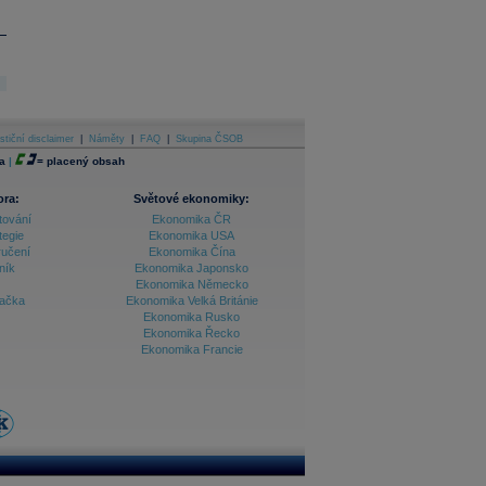
stiční disclaimer
|
Náměty
|
FAQ
|
Skupina ČSOB
a
|
=
placený obsah
ora:
Světové ekonomiky:
tování
Ekonomika ČR
tegie
Ekonomika USA
ručení
Ekonomika Čína
ník
Ekonomika Japonsko
Ekonomika Německo
lačka
Ekonomika Velká Británie
Ekonomika Rusko
Ekonomika Řecko
Ekonomika Francie