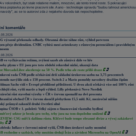
 v rekordnich, byt stale relativne malem, mnozstvi, ale tento trend roste. S pokracujici
klesa poptavka po levne pracovni sile. A ano - technologie opravdu "budou tahnout americkou
navzdy", ac se to autorovi zda z nejakeho duvodu tak nepochopitelne.
lní komentáře
.08.2026
G výrazně překonala odhady. Obranná divize táhne růst, výhled potvrzen
pen přeje dividendám. CNBC vybírá mezi aristokraty s růstovým potenciálem i pravidelným
nosem
.08.2026
B ve vyčkávacím režimu, zvýšení sazeb ale zůstává dále ve hře
soby plynu v EU jsou pro toto období rekordně nízké, ukazují data
st MercadoLibre akceleruje na 50 %. Podle trhu ale roste příliš draze
nkovní rada ČNB podle očekávání drží základní úrokovou sazbu na 3,75 procentech
ntendo navýšilo zisk o 150 procent. Switch 2 a Mario pomohly navzdory dražším čipům
ldman Sachs vidí v Evropě přehlížené příležitosti. U dvou akcií očekává více než 100% růst
chlejší růst, vyšší marže a lepší výhled. Lilly překonává Novo Nordisk
ziroční růst stavební výroby v ČR v červnu zpomalil na dvě procenta
hraniční obchod ČR v červnu skončil přebytkem 15,5 mld. Kč, meziročně nižším
ský průmysl zakončil druhé čtvrtletí silně
upina ČSOB v 1. pololetí: Velký zájem o financování vlastního bydlení
měťový sektor je brzda pro techy, trhy jsou na tom dopoledne smíšeně
EVIEW: CSG míří k dalšímu růstu. Klíčové bude tempo obranné divize a vývoj zakázkové
ihy
zbřesk: Inflace v červenci mírně vyšší, ČNB dnes úrokové sazby nezmění
B rozhodne o sazbách, trhy mezitím sledují Írán a závislost Microsoftu na OpenAI