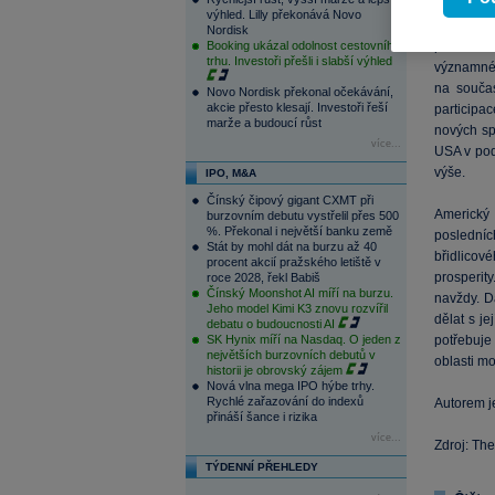
Mezi ně pa
výhled. Lilly překonává Novo
Ale nejde
Nordisk
Booking ukázal odolnost cestovního
preziden
trhu. Investoři přešli i slabší výhled
významné 
na souča
Novo Nordisk překonal očekávání,
akcie přesto klesají. Investoři řeší
participac
marže a budoucí růst
nových sp
více...
USA v pod
výše.
IPO, M&A
Čínský čipový gigant CXMT při
Americký 
burzovním debutu vystřelil přes 500
%. Překonal i největší banku země
poslední
Stát by mohl dát na burzu až 40
břidlicov
procent akcií pražského letiště v
prosperi
roce 2028, řekl Babiš
Čínský Moonshot AI míří na burzu.
navždy. Da
Jeho model Kimi K3 znovu rozvířil
dělat s je
debatu o budoucnosti AI
SK Hynix míří na Nasdaq. O jeden z
potřebuje
největších burzovních debutů v
oblasti mo
historii je obrovský zájem
Nová vlna mega IPO hýbe trhy.
Rychlé zařazování do indexů
Autorem j
přináší šance i rizika
více...
Zdroj: Th
TÝDENNÍ PŘEHLEDY