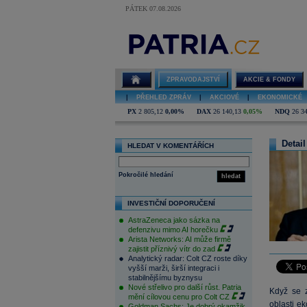
PÁTEK 07.08.2026
ZPRAVODAJSTVÍ
AKCIE & FONDY
|
PŘEHLED ZPRÁV
|
AKCIOVÉ
|
EKONOMICKÉ
PX
2 805,12
0,00%
DAX
26 140,13
0,05%
NDQ
26 3
Detail
HLEDAT V KOMENTÁŘÍCH
Pokročilé hledání
hledat
INVESTIČNÍ DOPORUČENÍ
AstraZeneca jako sázka na
defenzivu mimo AI horečku
Arista Networks: AI může firmě
zajistit příznivý vítr do zad
Analytický radar: Colt CZ roste díky
vyšší marži, širší integraci i
stabilnějšímu byznysu
Nové střelivo pro další růst. Patria
Když se z
mění cílovou cenu pro Colt CZ
oblasti e
Goldman Sachs: Je dobrý okamžik