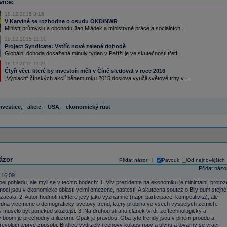
více:
18.12.2015 9:15
V Karviné se rozhodne o osudu OKD/NWR
Ministr průmyslu a obchodu Jan Mládek a ministryně práce a sociálních ...
18.12.2015 11:00
Project Syndicate: Vstříc nové zelené dohodě
Globální dohoda dosažená minulý týden v Paříži je ve skutečnosti třetí...
18.12.2015 11:25
Čtyři věci, které by investoři měli v Číně sledovat v roce 2016
„Výplach“ čínských akcií během roku 2015 doslova vyučil světové trhy v...
nvestice
,
akcie
,
USA
,
ekonomický růst
ázor
Přidat názor
Pavouk
Od nejnovějších
|
Přidat názo
 16:09
el pohledu, ale myli se v techto bodech: 1. Vliv prezidenta na ekonomiku je minimalni, protoz
oci jsou v ekonomicke oblasti velmi omezene, nastesti. A skutecna soutez o Bily dum stejne
ezacala. 2. Autor hodnoti nektere jevy jako vyznamne (napr. participace, kompetitivita), ale
jedna vicemene o demograficky svetovy trend, ktery probiha ve vsech vyspelych zemich.
 muselo byt ponekud slozitejsi. 3. Na druhou stranu clanek tvrdi, ze technologicky a
 boom je prechodny a iluzorni. Opak je pravdou: Oba tyto trendy jsou v plnem proudu a
evoluci teprve zpusobi. Bridlice vydrzely i cenovy kolaps ropy a plynu a tovarny se vraci