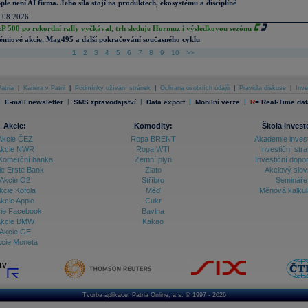
ple není AI firma. Jeho síla stojí na produktech, ekosystému a disciplíně
.08.2026
P 500 po rekordní rally vyčkával, trh sleduje Hormuz i výsledkovou sezónu
émiové akcie, Mag495 a další pokračování současného cyklu
1
2
3
4
5
6
7
8
9
10
>>
atria
|
Kariéra v Patrii
|
Podmínky užívání stránek
|
Ochrana osobních údajů
|
Pravidla diskuse
|
Inve
|
|
|
|
|
E-mail newsletter
SMS zpravodajství
Data export
Mobilní verze
R
=
Real-Time dat
Akcie:
Komodity:
Škola invest
Akcie ČEZ
Ropa BRENT
Akademie inves
kcie NWR
Ropa WTI
Investiční stra
Komerční banka
Zemní plyn
Investiční dopo
ie Erste Bank
Zlato
Akciový slov
Akcie O2
Stříbro
Semináře
kcie Kofola
Měď
Měnová kalku
kcie Apple
Cukr
ie Facebook
Bavlna
kcie BMW
Kakao
Akcie GE
cie Moneta
Tvorba aplikace:
Patria Online, a.s.
© 1997 - 2026