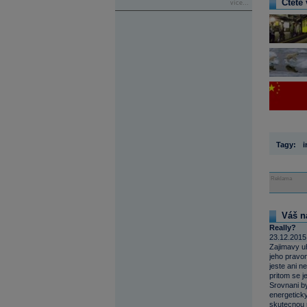
Čtěte 
více...
Tagy:
i
Reklama
Váš n
Really?
23.12.2015
Zajimavy uh
jeho pravom
jeste ani n
pritom se 
Srovnani by
energeticky
skutecnou r