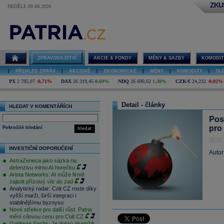
ZKU
NEDĚLE 09.08.2026
ZPRAVODAJSTVÍ
AKCIE & FONDY
MĚNY & SAZBY
KOMODIT
|
PŘEHLED ZPRÁV
|
AKCIOVÉ
|
EKONOMICKÉ
|
MĚNY
|
KOMODITY
|
SL
PX
2 785,07
-0,71%
DAX
26 319,45
0,69%
NDQ
26 690,62
1,30%
CZK/€
24,232
-0,02%
Detail - články
HLEDAT V KOMENTÁŘÍCH
Pos
pro
Pokročilé hledání
hledat
30.01
INVESTIČNÍ DOPORUČENÍ
Autor
AstraZeneca jako sázka na
defenzivu mimo AI horečku
Arista Networks: AI může firmě
zajistit příznivý vítr do zad
Analytický radar: Colt CZ roste díky
vyšší marži, širší integraci i
stabilnějšímu byznysu
Nové střelivo pro další růst. Patria
mění cílovou cenu pro Colt CZ
Goldman Sachs: Je dobrý okamžik