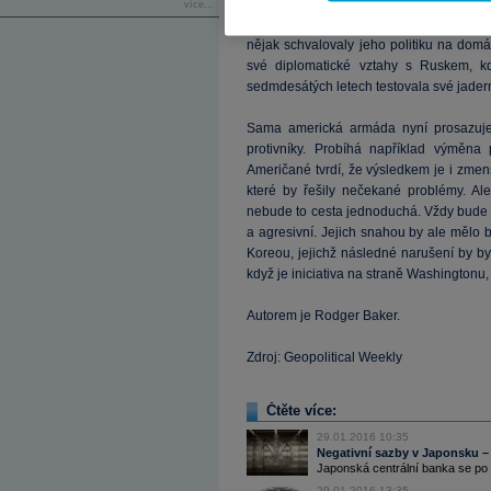
běžně komunikovat, dochází k tomu, že
více...
studené války udržovaly Spojené státy
nějak schvalovaly jeho politiku na domá
své diplomatické vztahy s Ruskem, kd
sedmdesátých letech testovala své jader
Sama americká armáda nyní prosazuje,
protivníky. Probíhá například výměn
Američané tvrdí, že výsledkem je i zmen
které by řešily nečekané problémy. Ale
nebude to cesta jednoduchá. Vždy bude kri
a agresivní. Jejich snahou by ale mělo
Koreou, jejichž následné narušení by by
když je iniciativa na straně Washingtonu
Autorem je Rodger Baker.
Zdroj: Geopolitical Weekly
Čtěte více:
29.01.2016 10:35
Negativní sazby v Japonsku – 
Japonská centrální banka se po m
29.01.2016 13:35