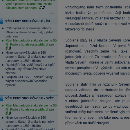
využít poklesu Microsoftu. Nvidia
Pchjongjang nám svým posledním jader
dál tahounem AI boomu
těžko řešitelným problémem. Její touh
více...
Nefungují sankce, vojenské hrozby ani p
VÝSLEDKY SPOLEČNOSTÍ - ČR
v současné době snaží o normalizaci v
CSG výrazně překonala odhady.
takového říci nedá.
Obranná divize táhne růst, výhled
potvrzen
Spojené státy se v otázce Severní Kor
Růst MercadoLibre akceleruje na 50
%. Podle trhu ale roste příliš draze
Japonskem a Jižní Koreou. V první ř
rozhovorů. Všechny země mají také s
Nintendo navýšilo zisk o 150
procent. Switch 2 a Mario pomohly
jaderných zbraní. Za hranicemi těchto
navzdory dražším čipům
vláda Severní Koreje je velmi šokovaná
Rychlejší růst, vyšší marže a lepší
svému prospěchu. Ve výsledku tak tato 
výhled. Lilly překonává Novo
Nordisk
mocnostmi světa, dovede využívat manipu
Skupina ČSOB v 1. pololetí: Velký
zájem o financování vlastního
Spojené státy mají ve vztahu k Severní
bydlení
naopak vtáhnout do mezinárodního dění,
více...
provést. Sankce a mezinárodní izolace 
VÝSLEDKY SPOLEČNOSTÍ - SVĚT
v oblasti jaderného zbrojení, ale je j
Růst MercadoLibre akceleruje na 50
desetiletích se nezdá, že by vládnouc
%. Podle trhu ale roste příliš draze
smíření měly také velmi smíšené výsled
hromadného ničení, ale také možná posk
Nintendo navýšilo zisk o 150
procent. Switch 2 a Mario pomohly
přípravách na další zbrojení.
navzdory dražším čipům
Rychlejší růst, vyšší marže a lepší