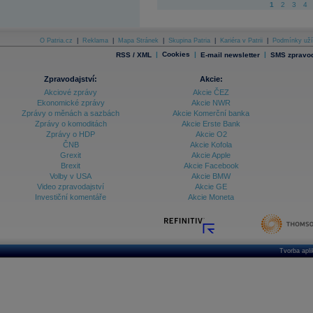
1
2
3
4
O Patria.cz
|
Reklama
|
Mapa Stránek
|
Skupina Patria
|
Kariéra v Patrii
|
Podmínky uží
|
Cookies
|
|
RSS / XML
E-mail newsletter
SMS zpravod
Zpravodajství:
Akcie:
Akciové zprávy
Akcie ČEZ
Ekonomické zprávy
Akcie NWR
Zprávy o měnách a sazbách
Akcie Komerční banka
Zprávy o komoditách
Akcie Erste Bank
Zprávy o HDP
Akcie O2
ČNB
Akcie Kofola
Grexit
Akcie Apple
Brexit
Akcie Facebook
Volby v USA
Akcie BMW
Video zpravodajství
Akcie GE
Investiční komentáře
Akcie Moneta
Tvorba apl