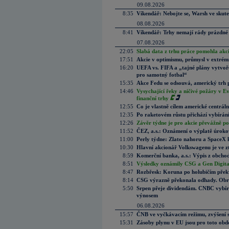
09.08.2026
8:35
Víkendář: Nebojte se, Warsh ve skute
08.08.2026
8:41
Víkendář: Trhy nemají rády prázdné 
07.08.2026
22:05
Slabá data z trhu práce pomohla akc
17:51
Akcie v optimismu, průmysl v extrémn
16:20
UEFA vs. FIFA a „tajné plány vytvoř
pro samotný fotbal“
15:35
Akce Fedu se odsouvá, americký trh 
14:46
Vysychající řeky a ničivé požáry v E
finanční trhy
12:55
Co je vlastně cílem americké centrál
12:35
Po raketovém růstu přichází vybírán
12:26
Závěr týdne je pro akcie převážně po
11:52
ČEZ, a.s.: Oznámení o výplatě úrok
11:00
Perly týdne: Zlato nahoru a SpaceX 
10:30
Hlavní akcionář Volkswagenu je ve z
8:59
Komerční banka, a.s.: Výpis z obchod
8:51
Výsledky oznámily CSG a Gen Digital
8:47
Rozbřesk: Koruna po holubičím přek
8:14
CSG výrazně překonala odhady. Obran
5:50
Srpen přeje dividendám. CNBC vybírá
výnosem
06.08.2026
15:57
ČNB ve vyčkávacím režimu, zvýšení s
15:31
Zásoby plynu v EU jsou pro toto obdo