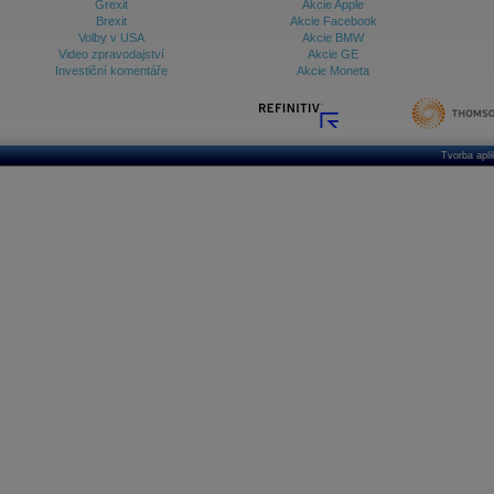
Grexit
Akcie Apple
Brexit
Akcie Facebook
Volby v USA
Akcie BMW
Video zpravodajství
Akcie GE
Investiční komentáře
Akcie Moneta
Tvorba apl