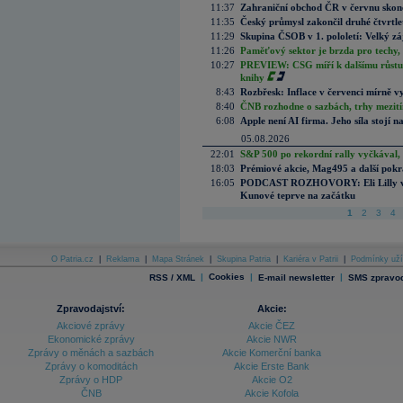
11:37
Zahraniční obchod ČR v červnu skonč
11:35
Český průmysl zakončil druhé čtvrtlet
11:29
Skupina ČSOB v 1. pololetí: Velký zá
11:26
Paměťový sektor je brzda pro techy,
10:27
PREVIEW: CSG míří k dalšímu růstu.
knihy
8:43
Rozbřesk: Inflace v červenci mírně v
8:40
ČNB rozhodne o sazbách, trhy mezitím
6:08
Apple není AI firma. Jeho síla stojí n
05.08.2026
22:01
S&P 500 po rekordní rally vyčkával,
18:03
Prémiové akcie, Mag495 a další pokr
16:05
PODCAST ROZHOVORY: Eli Lilly vs. 
Kunové teprve na začátku
1
2
3
4
O Patria.cz
|
Reklama
|
Mapa Stránek
|
Skupina Patria
|
Kariéra v Patrii
|
Podmínky uží
|
Cookies
|
|
RSS / XML
E-mail newsletter
SMS zpravod
Zpravodajství:
Akcie:
Akciové zprávy
Akcie ČEZ
Ekonomické zprávy
Akcie NWR
Zprávy o měnách a sazbách
Akcie Komerční banka
Zprávy o komoditách
Akcie Erste Bank
Zprávy o HDP
Akcie O2
ČNB
Akcie Kofola