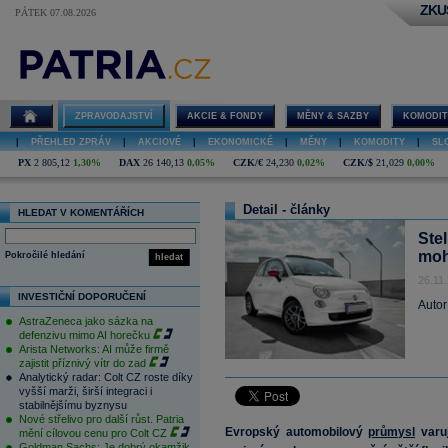
ZKU
PÁTEK 07.08.2026
ZPRAVODAJSTVÍ
AKCIE & FONDY
MĚNY & SAZBY
KOMODIT
|
PŘEHLED ZPRÁV
|
AKCIOVÉ
|
EKONOMICKÉ
|
MĚNY
|
KOMODITY
|
SL
PX
2 805,12
1,30%
DAX
26 140,13
0,05%
CZK/€
24,230
0,02%
CZK/$
21,029
0,00%
Detail - články
HLEDAT V KOMENTÁŘÍCH
Stel
moh
Pokročilé hledání
hledat
26.11
INVESTIČNÍ DOPORUČENÍ
Autor
AstraZeneca jako sázka na
defenzivu mimo AI horečku
Arista Networks: AI může firmě
zajistit příznivý vítr do zad
Analytický radar: Colt CZ roste díky
vyšší marži, širší integraci i
stabilnějšímu byznysu
Nové střelivo pro další růst. Patria
Evropský automobilový
průmysl
varu
mění cílovou cenu pro Colt CZ
Goldman Sachs: Je dobrý okamžik