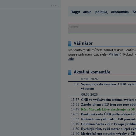
více...
Tagy:
akcie
,
politika
,
ekonomika
,
St
Reklama
Váš názor
Na tomto místě můžete zahájit diskusi. Zatím
pouze přihlášení uživatelé (
Přihlásit
). Pokud ne
zde
.
Aktuální komentáře
07.08.2026
5:50
Srpen přeje dividendám. CNBC vybírá
výnosem
06.08.2026
15:57
ČNB ve vyčkávacím režimu, zvýšení s
15:31
Zásoby plynu v EU jsou pro toto obdo
14:47
Růst MercadoLibre akceleruje na 50 %
14:37
Bankovní rada ČNB podle očekávání 
13:32
Nintendo navýšilo zisk o 150 procen
13:19
Goldman Sachs vidí v Evropě přehlíže
11:59
Rychlejší růst, vyšší marže a lepší v
11:40
Meziroční růst stavební výroby v ČR