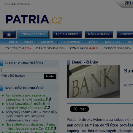
ZKU
NEDĚLE 09.08.2026
ZPRAVODAJSTVÍ
AKCIE & FONDY
MĚNY & SAZBY
KOMODIT
|
PŘEHLED ZPRÁV
|
AKCIOVÉ
|
EKONOMICKÉ
|
MĚNY
|
KOMODITY
|
SL
PX
2 785,07
-0,71%
DAX
26 319,45
0,69%
CZK/€
24,232
-0,02%
CZK/$
20,966
0,00%
Detail - články
HLEDAT V KOMENTÁŘÍCH
Sum
Pokročilé hledání
hledat
12.02
Autor
INVESTIČNÍ DOPORUČENÍ
AstraZeneca jako sázka na
defenzivu mimo AI horečku
Arista Networks: AI může firmě
zajistit příznivý vítr do zad
Analytický radar: Colt CZ roste díky
vyšší marži, širší integraci i
Pořádně divoký týden má za sebou ně
stabilnějšímu byznysu
Nové střelivo pro další růst. Patria
pak odvíjí zejména od tří úzce prováz
mění cílovou cenu pro Colt CZ
kupóny na inkriminovaných dluhopi
Goldman Sachs: Je dobrý okamžik