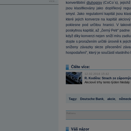
více...
konvertibilní
dluhopisy
(CoCo´s), jejichž
jsou klasifikovány jako doplňkový regu
smysl. Jako regulatorní kapitál jsou kla
které jejich konverze na kapitál akciový
poklesne pod určitou hranici. V takov
poskytnou kapitál, až „černý Petr“ padn
když díky konverzi nejen sníží míru zadluž
dojde s proražením určité úrovně k jejich 
sníženy závazky skrze přecenění záva
hospodaření“, který je součástí vlastního 
Čtěte více:
12.02.2016 15:42
R. Koděra: Strach ze zápornýc
Akciové trhy tento týden hledaly
Tagy:
Deutsche Bank
,
akcie
,
němec
Reklama
Váš názor