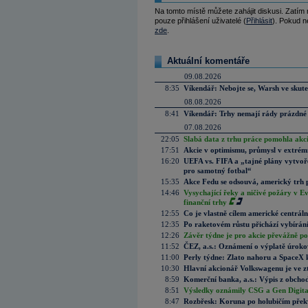
Na tomto místě můžete zahájit diskusi. Zatím
pouze přihlášení uživatelé (
Přihlásit
). Pokud ne
zde
.
Aktuální komentáře
09.08.2026
8:35
Víkendář: Nebojte se, Warsh ve skute
08.08.2026
8:41
Víkendář: Trhy nemají rády prázdné 
07.08.2026
22:05
Slabá data z trhu práce pomohla akc
17:51
Akcie v optimismu, průmysl v extrémn
16:20
UEFA vs. FIFA a „tajné plány vytvoř
pro samotný fotbal“
15:35
Akce Fedu se odsouvá, americký trh 
14:46
Vysychající řeky a ničivé požáry v E
finanční trhy
12:55
Co je vlastně cílem americké centrál
12:35
Po raketovém růstu přichází vybírán
12:26
Závěr týdne je pro akcie převážně po
11:52
ČEZ, a.s.: Oznámení o výplatě úrok
11:00
Perly týdne: Zlato nahoru a SpaceX 
10:30
Hlavní akcionář Volkswagenu je ve z
8:59
Komerční banka, a.s.: Výpis z obchod
8:51
Výsledky oznámily CSG a Gen Digital
8:47
Rozbřesk: Koruna po holubičím přek