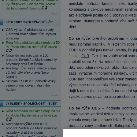
podstatě měřících kreditní riziko ba
využít poklesu Microsoftu. Nvidia
dál tahounem AI boomu
kombinaci s celkově negativním sentimen
více...
akcie střídavě posílá dolů (obavy o kre
seniorní
dluhopisy
v hodnotě více než 5
VÝSLEDKY SPOLEČNOSTÍ - ČR
dění.
CSG výrazně překonala odhady.
Obranná divize táhne růst, výhled
potvrzen
Co se týče prvního problému
– obav
Růst MercadoLibre akceleruje na 50
regulatorního kapitálu. V letošním roc
%. Podle trhu ale roste příliš draze
EUR
. V pondělí pak banka uvedla, že jej
Nintendo navýšilo zisk o 150
1 mld.
EUR
. Tzn. i po zaúčtování kvar
procent. Switch 2 a Mario pomohly
zaplatit skoro 3x! Na rok následující má
navzdory dražším čipům
díky odprodeji některých aktiv. Samozř
Rychlejší růst, vyšší marže a lepší
výhled. Lilly překonává Novo
zatíží výrazné mimořádné náklady, urči
Nordisk
EUR
není hospodářský výsledek zohled
Skupina ČSOB v 1. pololetí: Velký
významné restrukturalizační náklady po
zájem o financování vlastního
bydlení
dojít k normalizaci nákladů na soudní s
více...
vysoké a svou povahou jsou přechodné.
VÝSLEDKY SPOLEČNOSTÍ - SVĚT
Co se týče CDS
– hodnota kontraktu
Růst MercadoLibre akceleruje na 50
implikované kreditní riziko banky se n
%. Podle trhu ale roste příliš draze
vrcholu evropské dluhové krize. Tehdy se
Nintendo navýšilo zisk o 150
propadly ceny periferních dluhopisů. N
procent. Switch 2 a Mario pomohly
dluhopisy
zemí „GIPS“ v rozsahu 13 % 
navzdory dražším čipům
Rychlejší růst, vyšší marže a lepší