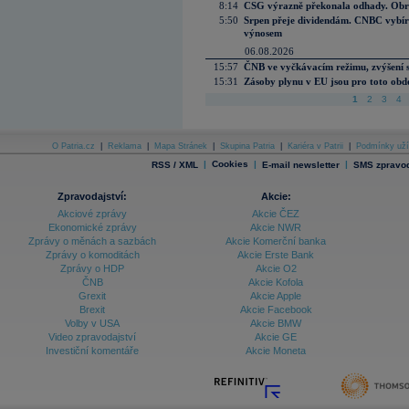
8:14
CSG výrazně překonala odhady. Obran
5:50
Srpen přeje dividendám. CNBC vybírá
výnosem
06.08.2026
15:57
ČNB ve vyčkávacím režimu, zvýšení s
15:31
Zásoby plynu v EU jsou pro toto obdo
1
2
3
4
O Patria.cz
|
Reklama
|
Mapa Stránek
|
Skupina Patria
|
Kariéra v Patrii
|
Podmínky uží
|
Cookies
|
|
RSS / XML
E-mail newsletter
SMS zpravod
Zpravodajství:
Akcie:
Akciové zprávy
Akcie ČEZ
Ekonomické zprávy
Akcie NWR
Zprávy o měnách a sazbách
Akcie Komerční banka
Zprávy o komoditách
Akcie Erste Bank
Zprávy o HDP
Akcie O2
ČNB
Akcie Kofola
Grexit
Akcie Apple
Brexit
Akcie Facebook
Volby v USA
Akcie BMW
Video zpravodajství
Akcie GE
Investiční komentáře
Akcie Moneta