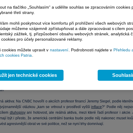
nout na tlačítko „Souhlasím“ a udělíte souhlas se zpracováním cookies 
brané třetí strany.
ám mohli poskytnout více komfortu při prohlížení všech webových st
to údaje můžeme vzájemně zpřístupňovat a dále zpracovávat s cílem pos
lientský zážitek, tj. přizpůsobení obsahu webových stránek, analytická č
 cookies pro účely personalizované reklamy.
si cookies můžete upravit v
nastavení
. Podrobnosti najdete v
Přehledu 
h cookies Patria
.
žít jen technické cookies
Souhlas
ter
ná aktiva: Na CNBC hovořil o akciích profesor financí Jeremy Siegel, podle kteréh
ejvýznamnější otázkou „kam se vrtnout v prostředí vyšší
inflace
?“ Podle něj nejso
cílem
dluhopisy
ani hotovost, ale reálná aktiva, mezi které řadí profesor i akcie.
 mají být i přesto, že americká centrální banka bude podle něj nakonec muset kvůl
ést agresivnější obrat ve své politice, než se nyní trhy domnívají.