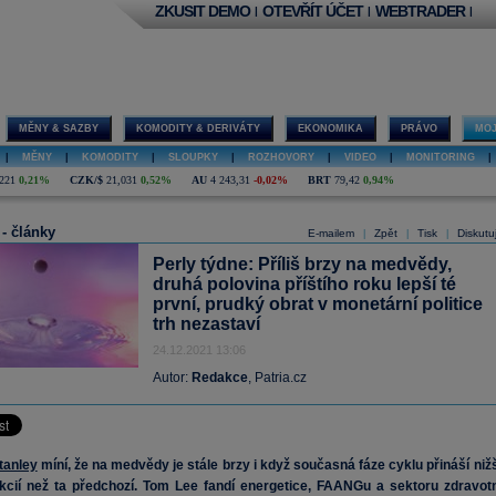
ZKUSIT DEMO
OTEVŘÍT ÚČET
WEBTRADER
|
|
|
MĚNY & SAZBY
KOMODITY & DERIVÁTY
EKONOMIKA
PRÁVO
MOJ
|
MĚNY
|
KOMODITY
|
SLOUPKY
|
ROZHOVORY
|
VIDEO
|
MONITORING
|
221
0,21%
CZK/$
21,031
0,52%
AU
4 243,31
-0,02%
BRT
79,42
0,94%
 - články
E-mailem
Zpět
Tisk
Diskutu
|
|
|
Perly týdne: Příliš brzy na medvědy,
druhá polovina příštího roku lepší té
první, prudký obrat v monetární politice
trh nezastaví
24.12.2021 13:06
Autor:
Redakce
, Patria.cz
tanley
míní, že na medvědy je stále brzy i když současná fáze cyklu přináší nižš
cií než ta předchozí. Tom Lee fandí energetice, FAANGu a sektoru zdravotn