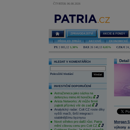
ČTVRTEK 06.08.2026
ZPRAVODAJSTVÍ
AKCIE & FONDY
|
PŘEHLED ZPRÁV
|
AKCIOVÉ
|
EKONOMICKÉ
PX
2 805,12
1,30%
DAX
26 140,13
0,05%
CZK/€
24,
Detail
HLEDAT V KOMENTÁŘÍCH
Pokročilé hledání
hledat
INVESTIČNÍ DOPORUČENÍ
AstraZeneca jako sázka na
defenzivu mimo AI horečku
Arista Networks: AI může firmě
zajistit příznivý vítr do zad
Analytický radar: Colt CZ roste díky
vyšší marži, širší integraci i
stabilnějšímu byznysu
Nové střelivo pro další růst. Patria
Morgan S
mění cílovou cenu pro Colt CZ
výkony ak
Goldman Sachs: Je dobrý okamžik