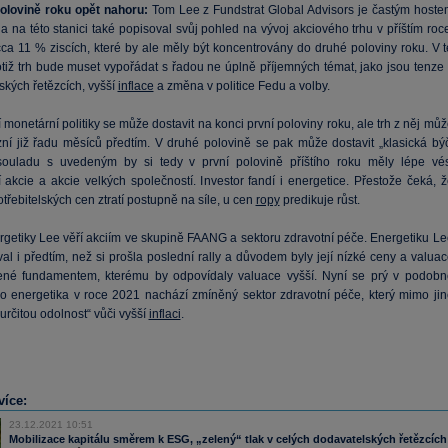
olovině roku opět nahoru:
Tom Lee z Fundstrat Global Advisors je častým hoste
na této stanici také popisoval svůj pohled na vývoj akciového trhu v příštím roce
cca 11 % ziscích, které by ale měly být koncentrovány do druhé poloviny roku. V t
otiž trh bude muset vypořádat s řadou ne úplně příjemných témat, jako jsou tenze 
ských řetězcích, vyšší
inflace
a změna v politice Fedu a volby.
monetární politiky se může dostavit na konci první poloviny roku, ale trh z něj mů
zní již řadu měsíců předtím. V druhé polovině se pak může dostavit „klasická býč
 souladu s uvedeným by si tedy v první polovině příštího roku měly lépe vés
 akcie a akcie velkých společností. Investor fandí i energetice. Přestože čeká, ž
třebitelských cen ztratí postupně na síle, u cen
ropy
predikuje růst.
rgetiky Lee věří akciím ve skupině FAANG a sektoru zdravotní péče. Energetiku Le
l i předtím, než si prošla poslední rally a důvodem byly její nízké ceny a valuac
né fundamentem, kterému by odpovídaly valuace vyšší. Nyní se prý v podobn
ako energetika v roce 2021 nachází zmíněný sektor zdravotní péče, který mimo jin
určitou odolnost“ vůči vyšší
inflaci
.
více:
23.12.2021 10:51
Mobilizace kapitálu směrem k ESG, „zelený“ tlak v celých dodavatelských řetězcích