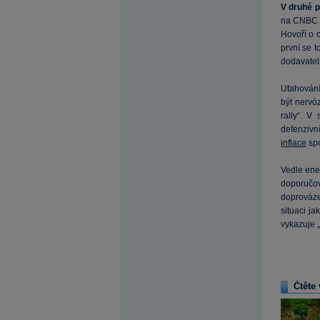
V druhé p
na CNBC a 
Hovoří o 
první se t
dodavatel
Utahování 
být nervó
rally“. V
defenzivní
inflace
spo
Vedle ene
doporučova
doprováze
situaci j
vykazuje „
Čtěte 