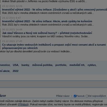
Aniket Shah působí v Jefferies na pozici ředitele výzkumu ESG a udržit...
23.12.2021 12:29
Investiční výhled 2022 - Ve stínu inflace: Zůstáváme u akcií i přes omezený potenciá
Rok 2021 byl v mnoha ohledech rokem extrémních zvratů a nečekaných udá...
24.12.2021 6:47
Investiční výhled 2022 - Ve stínu inflace: Akcie, aneb zpátky ke kořenům
Rok 2021 byl v mnoha ohledech rokem extrémních zvratů a nečekaných udá...
30.12.2021 14:48
Jak slaví Vánoce a Nový rok světové burzy? – přehled (ne)obchodování
Vánoční svátky jsou za námi, kvapem se blíží oslavy Nového roku. Sváte...
23.12.2021 17:45
Co ukazuje index vedoucích indikátorů a propast zející mezi cenami akcií a tunami
přepravovanými po silnicích
ktor byl po dlouhá desetiletí považován za vedoucí indikáto...
nvestice
,
USA
,
banky
,
měnová politika
,
portfolio
,
medvědí trh
,
cyklus
,
ní akcie
,
2022
ázor
Přidat názor
Pavouk
Od nejnovějších
|
ístě můžete zahájit diskusi. Zatím nebyl zadán žádný názor. Do diskuse mohou přispívat
ášení uživatelé (
Přihlásit
). Pokud nemáte účet, na který byste se mohli přihlásit, registrujte se