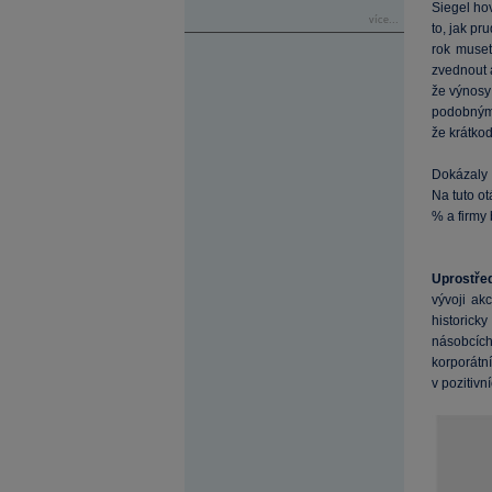
Siegel hov
více...
to, jak pr
rok muset
zvednout 
že výnosy 
podobným 
že krátko
Dokázaly 
Na tuto o
% a firmy 
Uprostřed
vývoji ak
historicky
násobcích
korporátní
v pozitivn