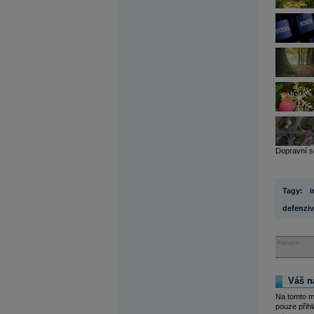
Dopravní se
Tagy:
i
defenziv
Reklama
Váš n
Na tomto m
pouze přihl