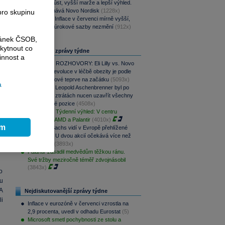
Rychlejší růst, vyšší marže a lepší výhled.
Lilly překonává Novo Nordisk
(1228x)
pro skupinu
Rozbřesk: Inflace v červenci mírně vyšší,
ČNB dnes úrokové sazby nezmění
(912x)
ránek ČSOB,
kytnout co
Nejčtenější zprávy týdne
innost a
PODCAST ROZHOVORY: Eli Lilly vs. Novo
Nordisk. Revoluce v léčbě obezity je podle
MUDr. Kunové teprve na začátku
(5093x)
a
AI investor Leopold Aschenbrenner byl po
výrazných ztrátách nucen uzavřít všechny
své akciové pozice
(4508x)
PODCAST Týdenní výhled: V centru
pozornosti AMD a Palantir
(4010x)
ím
Goldman Sachs vidí v Evropě přehlížené
příležitosti. U dvou akcií očekává více než
100% růst
(3893x)
Palantir zasadil medvědům těžkou ránu.
Své tržby meziročně téměř zdvojnásobil
(3843x)
o
u
 A
Nejdiskutovanější zprávy týdne
i
Inflace v eurozóně v červenci vzrostla na
2,9 procenta, uvedl v odhadu Eurostat
(5)
Microsoft smetl pochybnosti ze stolu a