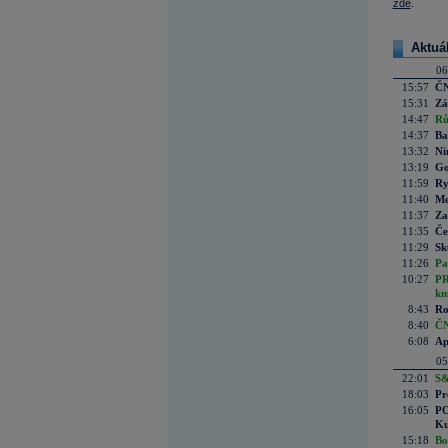
zde
.
Aktuá
06
15:57
ČN
15:31
Zá
14:47
Rů
14:37
Ba
13:32
Ni
13:19
Go
11:59
Ry
11:40
Me
11:37
Za
11:35
Če
11:29
Sk
11:26
Pa
10:27
PR
kn
8:43
Ro
8:40
ČN
6:08
Ap
05
22:01
S&
18:03
Pr
16:05
PO
Ku
15:18
Bo