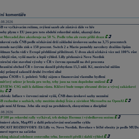
lní komentáře
.08.2026
B ve vyčkávacím režimu, zvýšení sazeb ale zůstává dále ve hře
soby plynu v EU jsou pro toto období rekordně nízké, ukazují data
st MercadoLibre akceleruje na 50 %. Podle trhu ale roste příliš draze
nkovní rada ČNB podle očekávání drží základní úrokovou sazbu na 3,75 procentech
ntendo navýšilo zisk o 150 procent. Switch 2 a Mario pomohly navzdory dražším čipům
ldman Sachs vidí v Evropě přehlížené příležitosti. U dvou akcií očekává více než 100% růst
chlejší růst, vyšší marže a lepší výhled. Lilly překonává Novo Nordisk
ziroční růst stavební výroby v ČR v červnu zpomalil na dvě procenta
hraniční obchod ČR v červnu skončil přebytkem 15,5 mld. Kč, meziročně nižším
ský průmysl zakončil druhé čtvrtletí silně
upina ČSOB v 1. pololetí: Velký zájem o financování vlastního bydlení
měťový sektor je brzda pro techy, trhy jsou na tom dopoledne smíšeně
EVIEW: CSG míří k dalšímu růstu. Klíčové bude tempo obranné divize a vývoj zakázkové
ihy
zbřesk: Inflace v červenci mírně vyšší, ČNB dnes úrokové sazby nezmění
B rozhodne o sazbách, trhy mezitím sledují Írán a závislost Microsoftu na OpenAI
ple není AI firma. Jeho síla stojí na produktech, ekosystému a disciplíně
.08.2026
P 500 po rekordní rally vyčkával, trh sleduje Hormuz i výsledkovou sezónu
émiové akcie, Mag495 a další pokračování současného cyklu
DCAST ROZHOVORY: Eli Lilly vs. Novo Nordisk. Revoluce v léčbě obezity je podle MUDr
nové teprve na začátku
oking ukázal odolnost cestovního trhu. Investoři přešli i slabší výhled