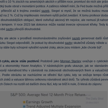
ořil o 10 % ziscích na amerických akciích v příštím roce, promluví do nich ale prá
udký bude obrat v monetární politice. A zatímco někteří míní, že Fed bude možná příš
 přikročit až k trojímu zvedání
sazeb
, Siegel si myslí, že se možná budou muse
až na 2 %. Což by implikovalo mnohem vyšší počet zvedání. K tomu profesor dodal
dlouhodobějších obligací, které ovlivňují akciový trh nejvíce, ale nemusí jít naho
tempem. V roce 2023 tak dokonce může nastat inverze výnosové křivky. Tedy to
dobé
sazby
převýší dlouhodobé.
by ale akcie v prostředí mnohonásobného zvyšování
sazeb
generovat další růst
tázku Siegel odpověděl, že pokud by dlouhodobé
sazby
skutečně zůstaly někde u 
by stále byly schopné vytvářet vysoké zisky, akcie jsou místem „kde chcete být“.
 cyklu, akcie stále pozitivní:
Podobně jako
Morgan Stanley
uvažuje o cyklické
cií a ekonomiky Haver Analytics. V následujícím grafu ukazuje, jak se standardn
 vyvíjí návratnost trhu v závislosti na ziskovosti obchodovaných firem a valuační
. Podle obrázku se nacházíme ve střední fázi cyklu, kdy se snižuje tempo růst
ch zisků a valuace táhnou celkovou návratnost akcií dolů. Ta i přesto zůstává pev
ích číslech na rozdíl od dalších dvou fází, kdy se blíží k nule, či klesá do záporu: