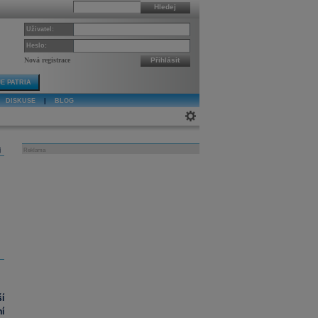
Hledej
Uživatel:
Heslo:
Nová registrace
Přihlásit
E PATRIA
DISKUSE
|
BLOG
j
Reklama
í
í