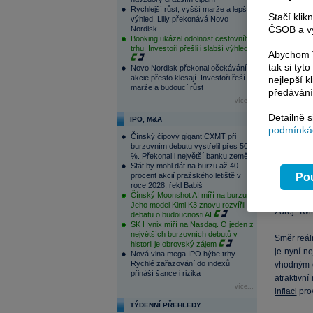
Rychlejší růst, vyšší marže a lepší
Stačí klik
výhled. Lilly překonává Novo
ČSOB a vy
Nordisk
Booking ukázal odolnost cestovního
trhu. Investoři přešli i slabší výhled
Abychom V
tak si ty
Novo Nordisk překonal očekávání,
akcie přesto klesají. Investoři řeší
nejlepší k
marže a budoucí růst
předávání
více...
Detailně 
IPO, M&A
podmínkác
Čínský čipový gigant CXMT při
burzovním debutu vystřelil přes 500
%. Překonal i největší banku země
Stát by mohl dát na burzu až 40
Pou
procent akcií pražského letiště v
roce 2028, řekl Babiš
Čínský Moonshot AI míří na burzu.
Jeho model Kimi K3 znovu rozvířil
Zdroj: Twit
debatu o budoucnosti AI
SK Hynix míří na Nasdaq. O jeden z
největších burzovních debutů v
Směr reál
historii je obrovský zájem
je nyní n
Nová vlna mega IPO hýbe trhy.
Rychlé zařazování do indexů
vhodným 
přináší šance i rizika
atraktivní
více...
inflaci
prov
TÝDENNÍ PŘEHLEDY