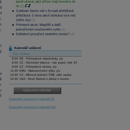
jasně ukázal, jaký přínos mají investice do
vě
AI
(2)
tí
Goldman Sachs vidí v Evropě přehlížené
t
příležitosti. U dvou akcií očekává více než
,
100% růst
(1)
ru
Prémiové akcie, Mag495 a další
,
pokračování současného cyklu
(1)
Definitivní proražení stoletého trendu?
(1)
?
Kalendář událostí
2
Čas
Událost
8:00
DE - Průmyslové objednávky, y/y
9:00
CZ - Obchodní bilance - nár. pojetí, mld. Kč
9:00
CZ - Průmyslová výroba, y/y
11:00
EMU - Maloobchodní tržby, y/y
m
14:30
CZ - Měnové jednání ČNB, zákl. sazba
ě
14:30
USA - Nové žádosti o dávky v nezam.
ch
u
UDÁLOSTI ONLINE
ně
Dlouhodobý ekonomický kalendář ČR
Dlouhodobý ekonomický kalendář Svět