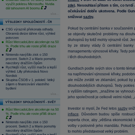
využít poklesu Microsoftu. Nvidia
zde
). Nesouhlasí přitom s tím, co tvrd
dál tahounem AI boomu
očekávání dobře ukotvena. Podle Gun
více...
snižovat
sazby
.
VÝSLEDKY SPOLEČNOSTÍ - ČR
Pokud by centrální banka v současném 
CSG výrazně překonala odhady.
Obranná divize táhne růst, výhled
se objevily skutečné problémy na dlouh
potvrzen
dluhopisů by totiž mohly výrazně růst. Je
Růst MercadoLibre akceleruje na 50
by ze strany vlády či centrální banky 
%. Podle trhu ale roste příliš draze
managementu výnosové křivky. Tedy poli
Nintendo navýšilo zisk o 150
i těch dlouhodobých.
procent. Switch 2 a Mario pomohly
navzdory dražším čipům
Rychlejší růst, vyšší marže a lepší
Gundlach podle svých slov o tomto téma
výhled. Lilly překonává Novo
na napřimování výnosové křivky, podobně
Nordisk
ale může zvrátit ve zklamání, pokud by př
Skupina ČSOB v 1. pololetí: Velký
zájem o financování vlastního
dlouhodobějších dluhopisů. Tedy pokles
bydlení
s vyšším ratingem, „snažíme se vyhnout če
více...
jeho společnosti je celkově velmi nízké, 
VÝSLEDKY SPOLEČNOSTÍ - SVĚT
Investor si myslí, že Fed letos
sazby
sníž
Růst MercadoLibre akceleruje na 50
%. Podle trhu ale roste příliš draze
inflace
. Důvodem budou spíše rostoucí
experta chce, aby „většina ekonomické b
Nintendo navýšilo zisk o 150
volby v polovině jeho mandátu. Pokud by
procent. Switch 2 a Mario pomohly
navzdory dražším čipům
to mohlo představovat velký problém.
Rychlejší růst, vyšší marže a lepší