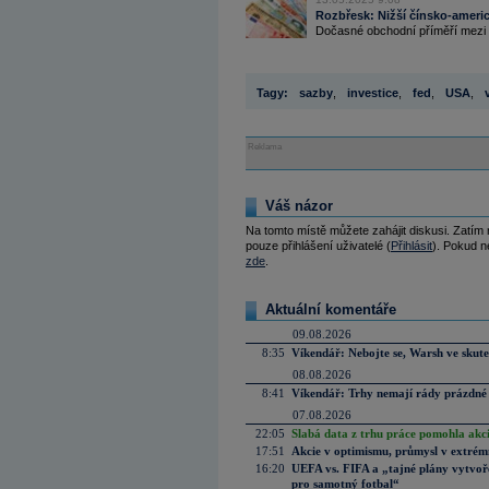
Rozbřesk: Nižší čínsko-americ
Dočasné obchodní příměří mezi Čí
Tagy:
sazby
,
investice
,
fed
,
USA
,
Reklama
Váš názor
Na tomto místě můžete zahájit diskusi. Zatím
pouze přihlášení uživatelé (
Přihlásit
). Pokud ne
zde
.
Aktuální komentáře
09.08.2026
8:35
Víkendář: Nebojte se, Warsh ve skute
08.08.2026
8:41
Víkendář: Trhy nemají rády prázdné 
07.08.2026
22:05
Slabá data z trhu práce pomohla akc
17:51
Akcie v optimismu, průmysl v extrémn
16:20
UEFA vs. FIFA a „tajné plány vytvoř
pro samotný fotbal“