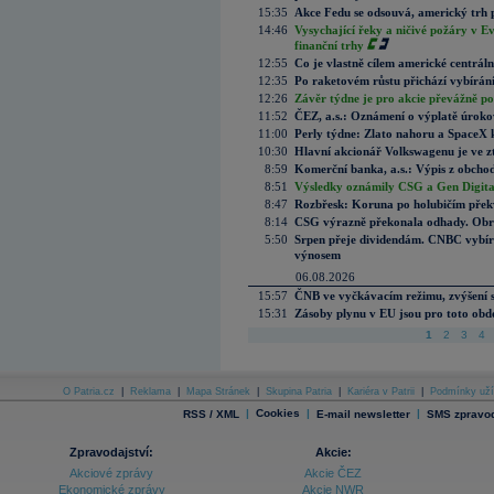
15:35
Akce Fedu se odsouvá, americký trh 
14:46
Vysychající řeky a ničivé požáry v E
finanční trhy
12:55
Co je vlastně cílem americké centrál
12:35
Po raketovém růstu přichází vybírán
12:26
Závěr týdne je pro akcie převážně po
11:52
ČEZ, a.s.: Oznámení o výplatě úrok
11:00
Perly týdne: Zlato nahoru a SpaceX 
10:30
Hlavní akcionář Volkswagenu je ve z
8:59
Komerční banka, a.s.: Výpis z obchod
8:51
Výsledky oznámily CSG a Gen Digital
8:47
Rozbřesk: Koruna po holubičím přek
8:14
CSG výrazně překonala odhady. Obran
5:50
Srpen přeje dividendám. CNBC vybírá
výnosem
06.08.2026
15:57
ČNB ve vyčkávacím režimu, zvýšení s
15:31
Zásoby plynu v EU jsou pro toto obdo
1
2
3
4
O Patria.cz
|
Reklama
|
Mapa Stránek
|
Skupina Patria
|
Kariéra v Patrii
|
Podmínky uží
|
Cookies
|
|
RSS / XML
E-mail newsletter
SMS zpravod
Zpravodajství:
Akcie:
Akciové zprávy
Akcie ČEZ
Ekonomické zprávy
Akcie NWR