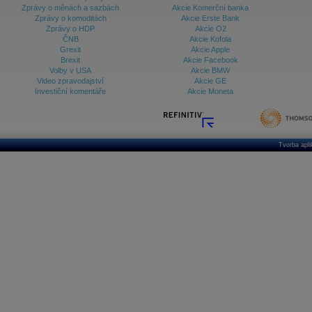
Zprávy o měnách a sazbách
Akcie Komerční banka
Zprávy o komoditách
Akcie Erste Bank
Zprávy o HDP
Akcie O2
ČNB
Akcie Kofola
Grexit
Akcie Apple
Brexit
Akcie Facebook
Volby v USA
Akcie BMW
Video zpravodajství
Akcie GE
Investiční komentáře
Akcie Moneta
Tvorba apl