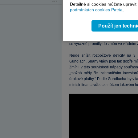
více...
Detailně si cookies můžete upravit
Gundlach tedy míní, že se vyplatí vět
podmínkách cookies Patria
.
světa. Americké akcie byly podle ně
vyznačených v grafu. Byla současnou
Použít jen techn
států? Gundlach míní, že moc ne, v podob
těžily ze současného systému. Včetně lidí
Snahy současné vlády o omezení plýtván
se výrazně promítly do změn ve vládním
Nejde snížit rozpočtové deficity na 
Gundlach. Snahy vlády jsou tak dobře mín
Zmínil v této souvislosti nápady současn
„možná měly říci zahraničním investorů
úrokové platby.“ Podle Gundlacha by v t
ministr financí vůbec o něčem takovém h