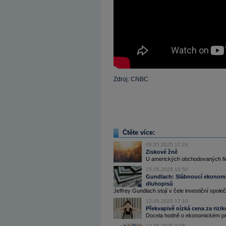
Zdroj: CNBC
Čtěte více:
09.05.2025 17:24
Ziskové žně
U amerických obchodovaných fir
15.05.2025 10:50
Gundlach: Slábnoucí ekonomick
dluhopisů
Jeffrey Gundlach stojí v čele investiční společ
12.05.2025 17:10
Překvapivě nízká cena za riziko
Docela hodně o ekonomickém prost
13.05.2025 9:08